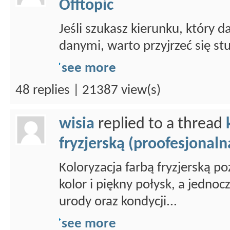
Offtopic
Jeśli szukasz kierunku, który d
danymi, warto przyjrzeć się st
see more
48 replies | 21387 view(s)
wisia
replied to a thread
fryzjerską (proofesjonaln
Koloryzacja farbą fryzjerską p
kolor i piękny połysk, a jedno
urody oraz kondycji...
see more