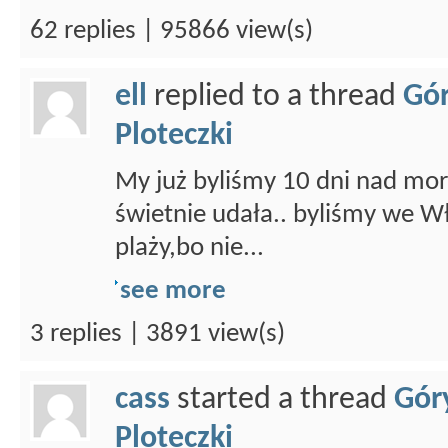
62 replies | 95866 view(s)
ell
replied to a thread
Gór
Ploteczki
My już byliśmy 10 dni nad mo
świetnie udała.. byliśmy we W
plaży,bo nie...
see more
3 replies | 3891 view(s)
cass
started a thread
Gór
Ploteczki