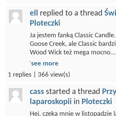
ell
replied to a thread
Świ
Ploteczki
Ja jestem fanką Classic Candl
Goose Creek, ale Classic bardz
Wood Wick też mega mocno...
see more
1 replies | 366 view(s)
cass
started a thread
Prz
laparoskopii
in
Ploteczki
Hej, czeka mnie w listopadzie