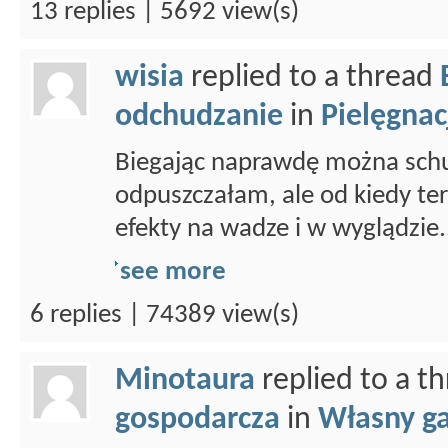
13 replies | 5692 view(s)
wisia
replied to a thread
odchudzanie
in
Pielęgnacj
Biegając naprawdę można schud
odpuszczałam, ale od kiedy ter
efekty na wadze i w wyglądzie.
see more
6 replies | 74389 view(s)
Minotaura
replied to a t
gospodarcza
in
Własny g