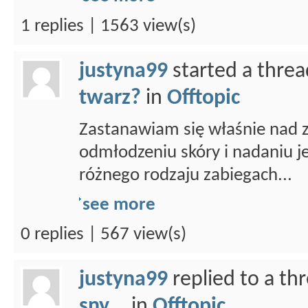
1 replies | 1563 view(s)
justyna99
started a thre
twarz?
in
Offtopic
Zastanawiam się właśnie nad z
odmłodzeniu skóry i nadaniu j
różnego rodzaju zabiegach...
see more
0 replies | 567 view(s)
justyna99
replied to a th
sny...
in
Offtopic