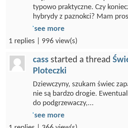
typowo praktyczne. Czy koniecz
hybrydy z paznokci? Mam prost
see more
1 replies | 996 view(s)
cass
started a thread
Świ
Ploteczki
Dziewczyny, szukam świec zapa
nie są bardzo drogie. Ewentual
do podgrzewaczy,...
see more
1 replies | 366 view(s)