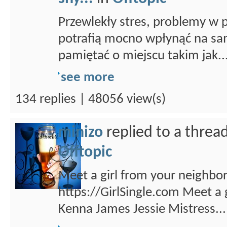
Przewlekły stres, problemy w p
potrafią mocno wpłynąć na s
pamiętać o miejscu takim jak..
see more
134 replies | 48056 view(s)
minizo
replied to a threa
Offtopic
Meet a girl from your neighbor
https://GirlSingle.com Meet a
Kenna James Jessie Mistress...