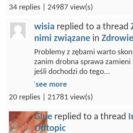
34 replies | 24987 view(s)
wisia
replied to a thread
nimi związane
in
Zdrowi
Problemy z zębami warto skons
zanim drobna sprawa zamieni s
jeśli dochodzi do tego...
see more
20 replies | 21781 view(s)
Glue
replied to a thread
I
Offtopic