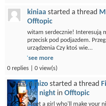
kiniaa
started a thread
M
Offtopic
witam serdecznie! Interesują
przecisk pod podjazdem. Przegl
urządzenia Czy ktoś wie...
see more
0 replies | 0 view(s)
minizo
started a thread
F
the night
in
Offtopic
Meet a girl who'll make your ni