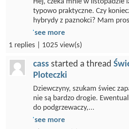
Hej, czeka mnie w listopadzie
typowo praktyczne. Czy koniecz
hybrydy z paznokci? Mam prost
see more
1 replies | 1025 view(s)
cass
started a thread
Świ
Ploteczki
Dziewczyny, szukam świec zapa
nie są bardzo drogie. Ewentual
do podgrzewaczy,...
see more