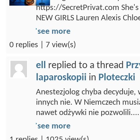
https://SecretPrivat.com She's
NEW GIRLS Lauren Alexis Chloe
see more
0 replies | 7 view(s)
ell
replied to a thread
Prz
laparoskopii
in
Ploteczki
Anestezjolog chyba decyduje,
innych nie. W Niemczech musiał
nawet odżywki nie pozwolili....
see more
1 replies | 1025 view(s)