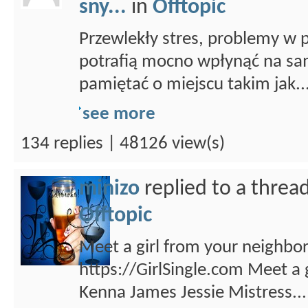
sny...
in
Offtopic
Przewlekły stres, problemy w p
potrafią mocno wpłynąć na s
pamiętać o miejscu takim jak..
see more
134 replies | 48126 view(s)
minizo
replied to a threa
Offtopic
Meet a girl from your neighbor
https://GirlSingle.com Meet a
Kenna James Jessie Mistress...