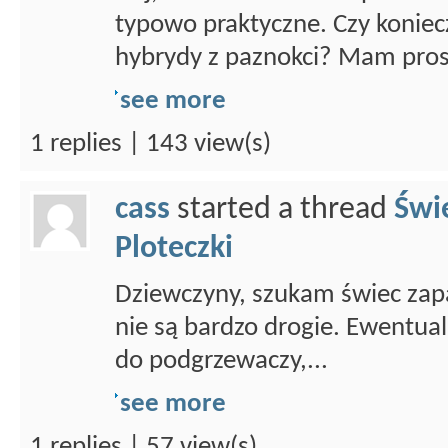
typowo praktyczne. Czy koniecz
hybrydy z paznokci? Mam prost
see more
1 replies | 143 view(s)
cass
started a thread
Świ
Ploteczki
Dziewczyny, szukam świec zapa
nie są bardzo drogie. Ewentual
do podgrzewaczy,...
see more
1 replies | 57 view(s)