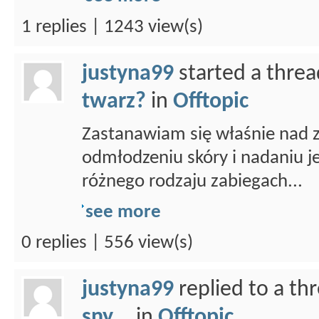
1 replies | 1243 view(s)
justyna99
started a thre
twarz?
in
Offtopic
Zastanawiam się właśnie nad z
odmłodzeniu skóry i nadaniu j
różnego rodzaju zabiegach...
see more
0 replies | 556 view(s)
justyna99
replied to a th
sny...
in
Offtopic