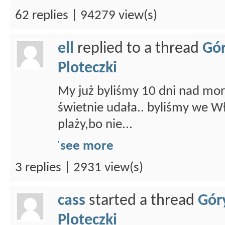
62 replies | 94279 view(s)
ell
replied to a thread
Gór
Ploteczki
My już byliśmy 10 dni nad mo
świetnie udała.. byliśmy we W
plaży,bo nie...
see more
3 replies | 2931 view(s)
cass
started a thread
Gór
Ploteczki