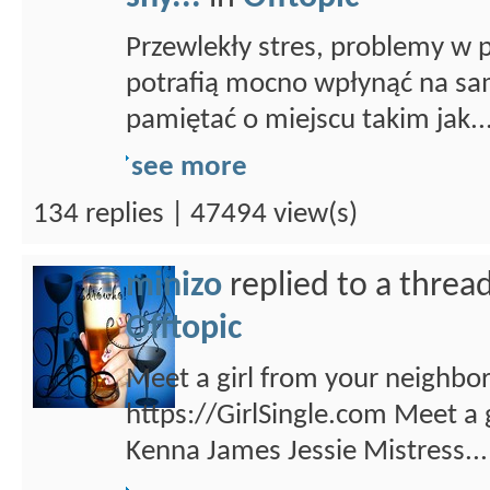
Przewlekły stres, problemy w p
potrafią mocno wpłynąć na s
pamiętać o miejscu takim jak..
see more
134 replies | 47494 view(s)
minizo
replied to a threa
Offtopic
Meet a girl from your neighbor
https://GirlSingle.com Meet a
Kenna James Jessie Mistress...