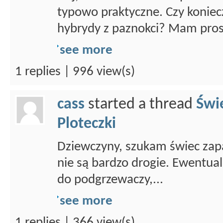
typowo praktyczne. Czy koniecz
hybrydy z paznokci? Mam prost
see more
1 replies | 996 view(s)
cass
started a thread
Świ
Ploteczki
Dziewczyny, szukam świec zapa
nie są bardzo drogie. Ewentual
do podgrzewaczy,...
see more
1 replies | 366 view(s)