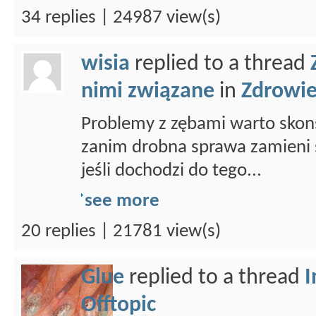
34 replies | 24987 view(s)
wisia
replied to a thread
nimi związane
in
Zdrowi
Problemy z zębami warto skons
zanim drobna sprawa zamieni s
jeśli dochodzi do tego...
see more
20 replies | 21781 view(s)
Glue
replied to a thread
I
Offtopic