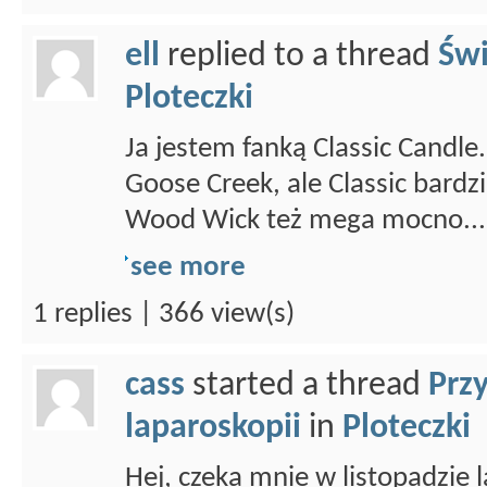
ell
replied to a thread
Świ
Ploteczki
Ja jestem fanką Classic Candl
Goose Creek, ale Classic bardz
Wood Wick też mega mocno...
see more
1 replies | 366 view(s)
cass
started a thread
Prz
laparoskopii
in
Ploteczki
Hej, czeka mnie w listopadzie