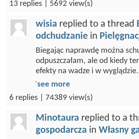
13 replies | 5692 view(s)
wisia
replied to a thread
odchudzanie
in
Pielęgnacj
Biegając naprawdę można schud
odpuszczałam, ale od kiedy ter
efekty na wadze i w wyglądzie.
see more
6 replies | 74389 view(s)
Minotaura
replied to a t
gospodarcza
in
Własny g