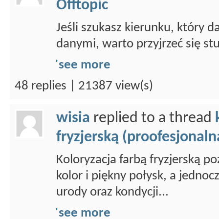
Offtopic
Jeśli szukasz kierunku, który d
danymi, warto przyjrzeć się st
see more
48 replies | 21387 view(s)
wisia
replied to a thread
fryzjerską (proofesjonaln
Koloryzacja farbą fryzjerską p
kolor i piękny połysk, a jedno
urody oraz kondycji...
see more