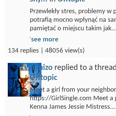
Przewlekły stres, problemy w p
potrafią mocno wpłynąć na s
pamiętać o miejscu takim jak..
see more
134 replies | 48056 view(s)
minizo
replied to a threa
Offtopic
Meet a girl from your neighbor
https://GirlSingle.com Meet a
Kenna James Jessie Mistress...