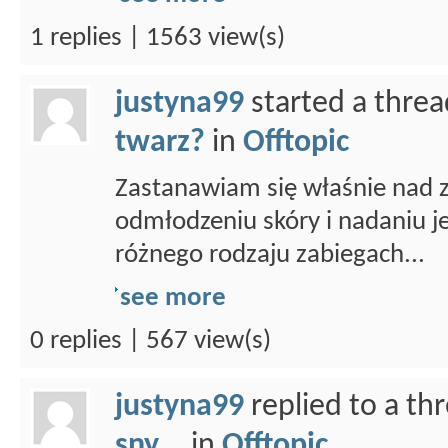
1 replies | 1563 view(s)
justyna99
started a thre
twarz?
in
Offtopic
Zastanawiam się właśnie nad z
odmłodzeniu skóry i nadaniu j
różnego rodzaju zabiegach...
see more
0 replies | 567 view(s)
justyna99
replied to a th
sny...
in
Offtopic