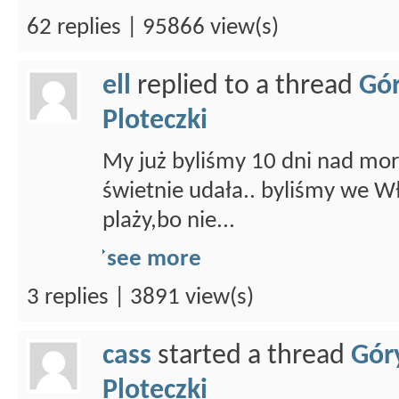
62 replies | 95866 view(s)
ell
replied to a thread
Gór
Ploteczki
My już byliśmy 10 dni nad mo
świetnie udała.. byliśmy we W
plaży,bo nie...
see more
3 replies | 3891 view(s)
cass
started a thread
Gór
Ploteczki