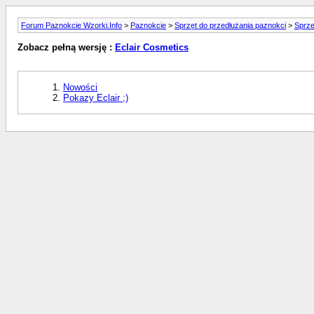
Forum Paznokcie Wzorki.Info
>
Paznokcie
>
Sprzęt do przedłużania paznokci
>
Sprze
Zobacz pełną wersję :
Eclair Cosmetics
Nowości
Pokazy Eclair ;)