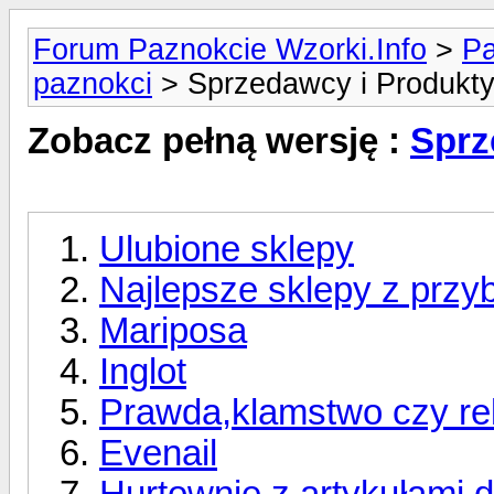
Forum Paznokcie Wzorki.Info
>
Pa
paznokci
> Sprzedawcy i Produkt
Zobacz pełną wersję :
Sprz
Ulubione sklepy
Najlepsze sklepy z przyb
Mariposa
Inglot
Prawda,klamstwo czy re
Evenail
Hurtownie z artykułami d