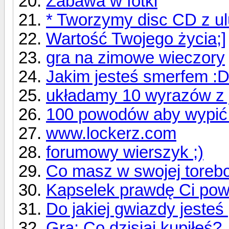
Zabawa w fotki
* Tworzymy disc CD z u
Wartość Twojego życia;]
gra na zimowe wieczory
Jakim jesteś smerfem :
układamy 10 wyrazów z
100 powodów aby wypić 
www.lockerz.com
forumowy wierszyk ;)
Co masz w swojej toreb
Kapselek prawdę Ci pow
Do jakiej gwiazdy jesteś
Gra: Co dzisiaj kupiłeś?