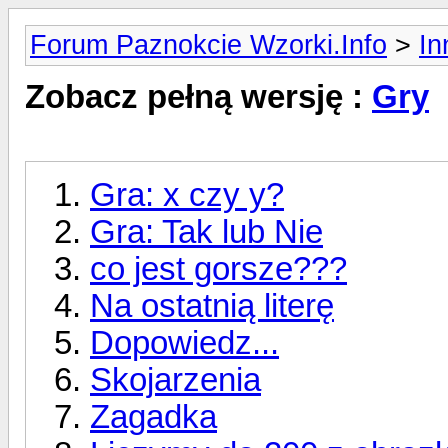
Forum Paznokcie Wzorki.Info
>
In
Zobacz pełną wersję :
Gry
Gra: x czy y?
Gra: Tak lub Nie
co jest gorsze???
Na ostatnią literę
Dopowiedz...
Skojarzenia
Zagadka