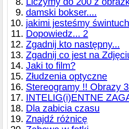
Liczymy do 200 z obraz
damski bokser....
jakimi jesteśmy świntuch
Dopowiedz... 2
Zgadnij kto następny...
Zgadnij co jest na Zdjęci
Jaki to film?
Złudzenia optyczne
Stereogramy !! Obrazy 
INTELIG(i)ENTNE ZAGA
Dla zabicia czasu
Znajdź różnicę