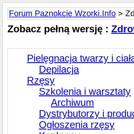
Forum Paznokcie Wzorki.Info
> Zd
Zobacz pełną wersję :
Zdro
Pielęgnacja twarzy i ciał
Depilacja
Rzęsy
Szkolenia i warsztaty
Archiwum
Dystrybutorzy i produ
Ogłoszenia rzęsy