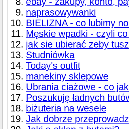
ebay - zakupy, konto, payp
naprasowywanki
BIELIZNA - co lubimy nos
Męskie wpadki - czyli c
jak sie ubierać zeby tu
Studniówka
Today's outfit
manekiny sklepowe
Ubrania ciażowe - co jak
Poszukuję ładnych butó
biżuteria na wesele
Jak dobrze przeprowadz