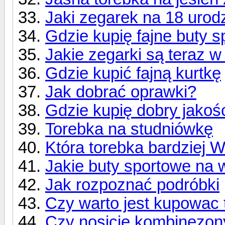
Jaki zegarek na 18 urod
Gdzie kupię fajne buty 
Jakie zegarki są teraz 
Gdzie kupić fajną kurtkę
Jak dobrać oprawki?
Gdzie kupię dobry jakoś
Torebka na studniówkę
Która torebka bardziej 
Jakie buty sportowe na 
Jak rozpoznać podróbki
Czy warto jest kupowac
Czy nosicie kombinezon