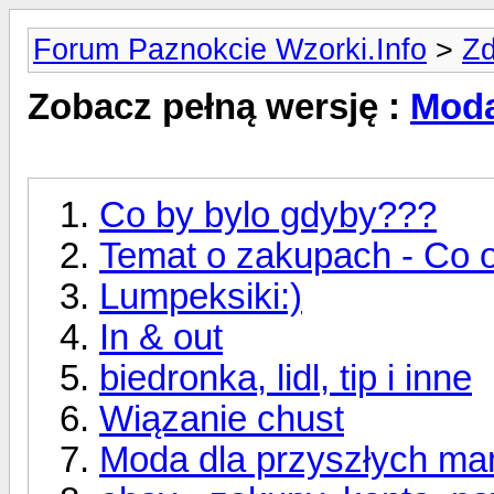
Forum Paznokcie Wzorki.Info
>
Zd
Zobacz pełną wersję :
Moda
Co by bylo gdyby???
Temat o zakupach - Co o
Lumpeksiki:)
In & out
biedronka, lidl, tip i inne
Wiązanie chust
Moda dla przyszłych ma