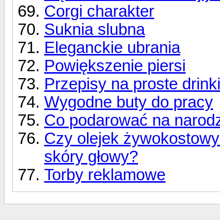
Corgi charakter
Suknia slubna
Eleganckie ubrania
Powiększenie piersi
Przepisy na proste drink
Wygodne buty do pracy
Co podarować na narodz
Czy olejek żywokostowy
skóry głowy?
Torby reklamowe