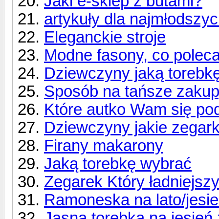
Jaki e-sklep z butami?
artykuły dla najmłodszy
Eleganckie stroje
Modne fasony, co polec
Dziewczyny jaką torebk
Sposób na tańsze zaku
Które autko Wam się po
Dziewczyny jakie zegark
Firany makarony
Jaką torebkę wybrać
Zegarek Który ładniejsz
Ramoneska na lato/jesi
Jasna torebka na jesień