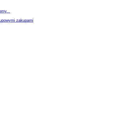
emy...
grupowymi zakupami