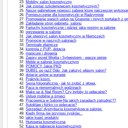
Mobilny salon kosmetyczny
Jak zostać szkoleniowcem kosmetycznym?
Nasze gabinetowe nowosci,zabiegi ktore najczesciej wykonuj
Pomieszczenie dla kosmetyczki w Radzyminie
Promowanie swoich usług na Gruponie i innych portalach z 
Zakładanie stron gabinetu, salonu
Fartuchy kosmetyczne i odzież jaką nosimy w salonie
ogrzewanie w salonie
Jak otworzyć salon kosmetyczny w Niemczech
Promocje w naszych salonach
Terminale płatnicze
kontrola z PUP- dotacja
manicure i drogeria
Zapisy przed Wigilią i Sylwestrem - wasze opinie
Meble w salonie kosmetycznym
POMOCY Jakie PKD
DUBEL po raz2 Odp: Jak założyć własny salon?
dotacje unijne w europie
Praktyki kosm.
Sesja fotograficzna - jak to zrobić z głową.
Paca w nienormalnych godzinach
Make up & Nail Room? Czy byłoby to opłacalne?
Usługi mobilne a śmieci
Pracownica w Salonie-Na jakich zasadach zatrudnić??
Autoklaw i łóżko co polecacie?
Sprzedaz/ dystrybucja kosmetykow w salonie.
Kiedy firma nie przynosi zysków...
jakie kupić produkty
Hurtownia kosmetyczna
Kasa w gabinecie kosmetycznym