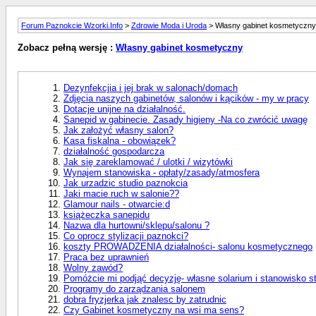
Forum Paznokcie Wzorki.Info
>
Zdrowie Moda i Uroda
> Własny gabinet kosmetyczny
Zobacz pełną wersję :
Własny gabinet kosmetyczny
Dezynfekcjia i jej brak w salonach/domach
Zdjęcia naszych gabinetów, salonów i kącików - my w pracy
Dotacje unijne na działalność.
Sanepid w gabinecie. Zasady higieny -Na co zwrócić uwagę
Jak założyć własny salon?
Kasa fiskalna - obowiązek?
działalność gospodarcza
Jak się zareklamować / ulotki / wizytówki
Wynajem stanowiska - opłaty/zasady/atmosfera
Jak urzadzic studio paznokcia
Jaki macie ruch w salonie??
Glamour nails - otwarcie:d
książeczka sanepidu
Nazwa dla hurtowni/sklepu/salonu ?
Co oprocz stylizacji paznokci?
koszty PROWADZENIA działalności- salonu kosmetycznego
Praca bez uprawnień
Wolny zawód?
Pomóżcie mi podjąć decyzję- własne solarium i stanowisko sty
Programy do zarządzania salonem
dobra fryzjerka jak znalesc by zatrudnic
Czy Gabinet kosmetyczny na wsi ma sens?