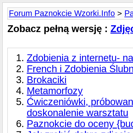
Forum Paznokcie Wzorki.Info
>
Pa
Zobacz pełną wersję :
Zdję
Zdobienia z internetu- na
French i Zdobienia Ślub
Brokaciki
Metamorfozy
Ćwiczeniówki, próbowanki
doskonalenie warsztatu
Paznokcie do oceny {bu