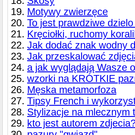
Skosy
Motywy zwierzęce
To jest prawdziwe dzielo
Kręciołki, ruchomy korali
Jak dodać znak wodny d
Jak przeskalować zdjęci
a jak wyglądają Wasze o
wzorki na KRÓTKIE paz
Męska metamorfoza
Tipsy French i wykorzys
Stylizacje na mlecznym t
kto jest autorem zdjecia
pazury "gwiazd"