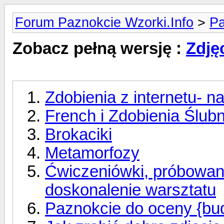
Forum Paznokcie Wzorki.Info
>
Pa
Zobacz pełną wersję :
Zdję
Zdobienia z internetu- na
French i Zdobienia Ślub
Brokaciki
Metamorfozy
Ćwiczeniówki, próbowanki
doskonalenie warsztatu
Paznokcie do oceny {bu