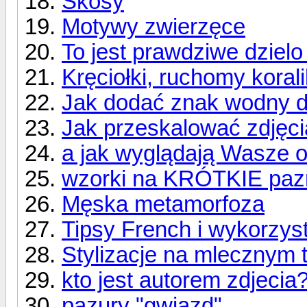
Skosy
Motywy zwierzęce
To jest prawdziwe dzielo
Kręciołki, ruchomy korali
Jak dodać znak wodny d
Jak przeskalować zdjęci
a jak wyglądają Wasze o
wzorki na KRÓTKIE paz
Męska metamorfoza
Tipsy French i wykorzys
Stylizacje na mlecznym t
kto jest autorem zdjecia
pazury "gwiazd"