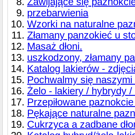
Zawijające się paznokcie
przebarwienia
Wzorki na naturalne paz
Złamany panzokieć u sto
Masaż dłoni.
uszkodzony, złamany pa
Katalog lakierów - zdjęci
Pochwalmy się naszymi 
Żelo - lakiery / hybrydy /
Przepiłowane paznokcie 
Pękające naturalne paz
Cukrzyca a zadbane dło