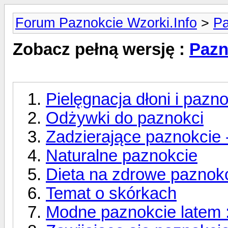
Forum Paznokcie Wzorki.Info
>
Pa
Zobacz pełną wersję :
Pazn
Pielęgnacja dłoni i pazno
Odżywki do paznokci
Zadzierające paznokcie -
Naturalne paznokcie
Dieta na zdrowe paznok
Temat o skórkach
Modne paznokcie latem :