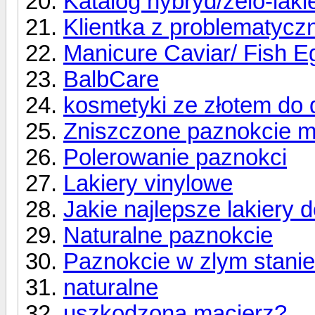
Katalog hybryd/żelo-lak
Klientka z problematycz
Manicure Caviar/ Fish E
BalbCare
kosmetyki ze złotem do d
Zniszczone paznokcie 
Polerowanie paznokci
Lakiery vinylowe
Jakie najlepsze lakiery 
Naturalne paznokcie
Paznokcie w zlym stanie
naturalne
uszkodzona macierz?