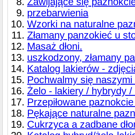
Zawijające się paznokcie
przebarwienia
Wzorki na naturalne paz
Złamany panzokieć u sto
Masaż dłoni.
uszkodzony, złamany pa
Katalog lakierów - zdjęci
Pochwalmy się naszymi 
Żelo - lakiery / hybrydy /
Przepiłowane paznokcie 
Pękające naturalne paz
Cukrzyca a zadbane dło