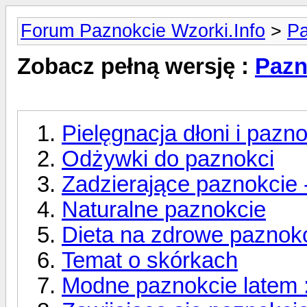
Forum Paznokcie Wzorki.Info
>
Pa
Zobacz pełną wersję :
Pazn
Pielęgnacja dłoni i pazno
Odżywki do paznokci
Zadzierające paznokcie -
Naturalne paznokcie
Dieta na zdrowe paznok
Temat o skórkach
Modne paznokcie latem :