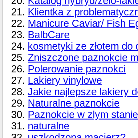
Katalog hybryd/żelo-lak
Klientka z problematycz
Manicure Caviar/ Fish E
BalbCare
kosmetyki ze złotem do d
Zniszczone paznokcie 
Polerowanie paznokci
Lakiery vinylowe
Jakie najlepsze lakiery 
Naturalne paznokcie
Paznokcie w zlym stanie
naturalne
uszkodzona macierz?