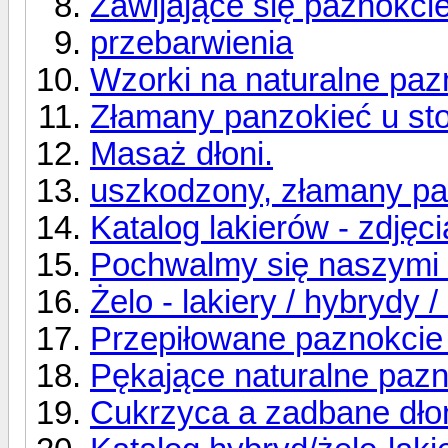
Zawijające się paznokcie
przebarwienia
Wzorki na naturalne paz
Złamany panzokieć u sto
Masaż dłoni.
uszkodzony, złamany pa
Katalog lakierów - zdjęci
Pochwalmy się naszymi 
Żelo - lakiery / hybrydy /
Przepiłowane paznokcie 
Pękające naturalne paz
Cukrzyca a zadbane dło