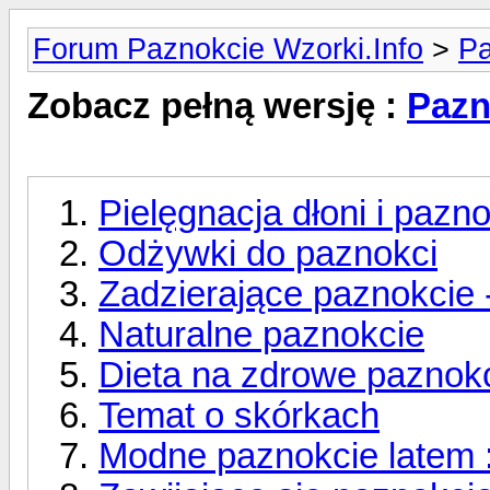
Forum Paznokcie Wzorki.Info
>
Pa
Zobacz pełną wersję :
Pazn
Pielęgnacja dłoni i pazno
Odżywki do paznokci
Zadzierające paznokcie -
Naturalne paznokcie
Dieta na zdrowe paznok
Temat o skórkach
Modne paznokcie latem :