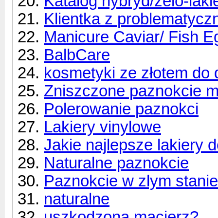
Katalog hybryd/żelo-lak
Klientka z problematycz
Manicure Caviar/ Fish E
BalbCare
kosmetyki ze złotem do d
Zniszczone paznokcie 
Polerowanie paznokci
Lakiery vinylowe
Jakie najlepsze lakiery 
Naturalne paznokcie
Paznokcie w zlym stanie
naturalne
uszkodzona macierz?