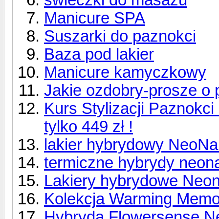
Manicure SPA
Suszarki do paznokci
Baza pod lakier
Manicure kamyczkowy
Jakie ozdobry-prosze o
Kurs Stylizacji Paznokc
tylko 449 zł !
lakier hybrydowy NeoNai
termiczne hybrydy neona
Lakiery hybrydowe Neona
Kolekcja Warming Memor
Hybryda Flowersense Ne