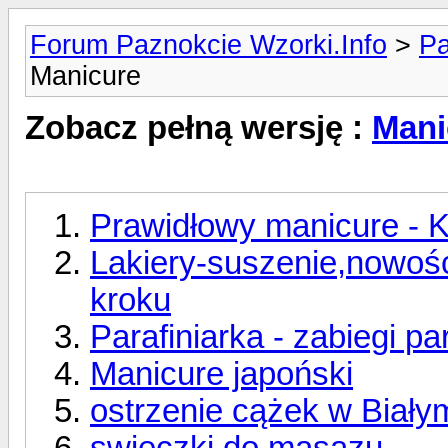
Forum Paznokcie Wzorki.Info
>
Pa
Manicure
Zobacz pełną wersję :
Mani
Prawidłowy manicure - 
Lakiery-suszenie,nowośc
kroku
Parafiniarka - zabiegi p
Manicure japoński
ostrzenie cążek w Biały
swieczki do masazu