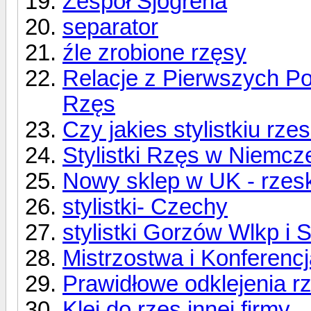
Zespół Sjögrena
separator
źle zrobione rzęsy
Relacje z Pierwszych Po
Rzęs
Czy jakies stylistkiu rz
Stylistki Rzęs w Niemcz
Nowy sklep w UK - rzesk
stylistki- Czechy
stylistki Gorzów Wlkp i 
Mistrzostwa i Konferenc
Prawidłowe odklejenia r
Klej do rzęs innej firmy