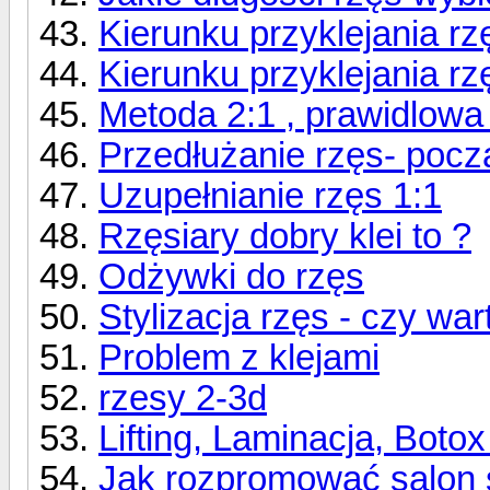
Kierunku przyklejania rz
Kierunku przyklejania rz
Metoda 2:1 , prawidlowa 
Przedłużanie rzęs- począ
Uzupełnianie rzęs 1:1
Rzęsiary dobry klei to ?
Odżywki do rzęs
Stylizacja rzęs - czy wa
Problem z klejami
rzesy 2-3d
Lifting, Laminacja, Botox
Jak rozpromować salon st