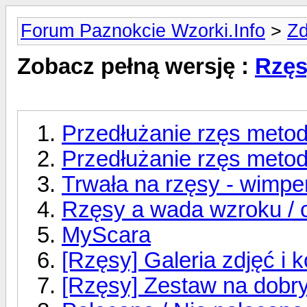
Forum Paznokcie Wzorki.Info
>
Zd
Zobacz pełną wersję :
Rzęs
Przedłużanie rzęs metod
Przedłużanie rzęs meto
Trwała na rzęsy - wimpe
Rzęsy a wada wzroku / 
MyScara
[Rzęsy] Galeria zdjęć i 
[Rzęsy] Zestaw na dobr