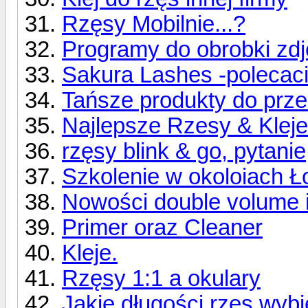
Rzęsy Mobilnie...?
Programy do obrobki zdj
Sakura Lashes -polecac
Tańsze produkty do prze
Najlepsze Rzesy & Kleje
rzęsy blink & go, pytanie
Szkolenie w okoloiach Ło
Nowości double volume i 
Primer oraz Cleaner
Kleje.
Rzęsy 1:1 a okulary
Jakie długości rzęs wybi