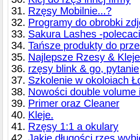
Rzęsy Mobilnie...?
Programy do obrobki zdj
Sakura Lashes -polecac
Tańsze produkty do prze
Najlepsze Rzesy & Kleje
rzęsy blink & go, pytanie
Szkolenie w okoloiach Ło
Nowości double volume i 
Primer oraz Cleaner
Kleje.
Rzęsy 1:1 a okulary
Jakie długości rzęs wybi