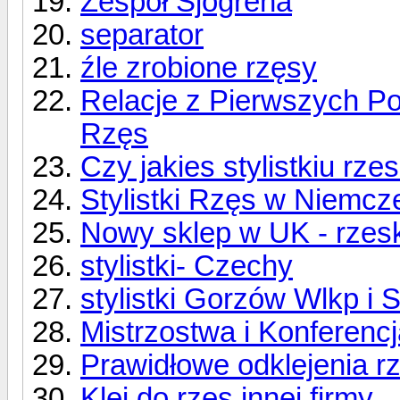
Zespół Sjögrena
separator
źle zrobione rzęsy
Relacje z Pierwszych Po
Rzęs
Czy jakies stylistkiu rz
Stylistki Rzęs w Niemcz
Nowy sklep w UK - rzesk
stylistki- Czechy
stylistki Gorzów Wlkp i 
Mistrzostwa i Konferenc
Prawidłowe odklejenia r
Klej do rzęs innej firmy