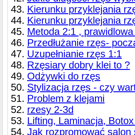
Kierunku przyklejania rz
Kierunku przyklejania rz
Metoda 2:1 , prawidlowa 
Przedłużanie rzęs- począ
Uzupełnianie rzęs 1:1
Rzęsiary dobry klei to ?
Odżywki do rzęs
Stylizacja rzęs - czy wa
Problem z klejami
rzesy 2-3d
Lifting, Laminacja, Botox
Jak rozpromować salon st