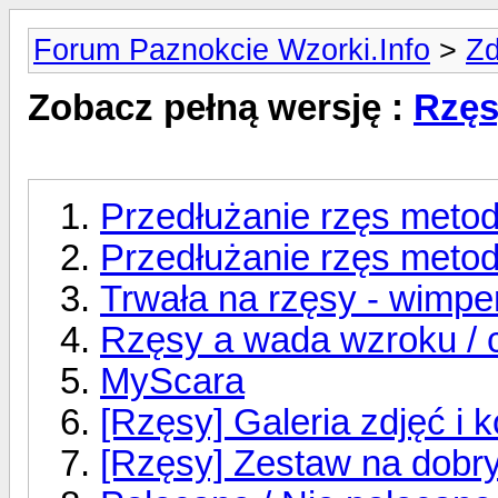
Forum Paznokcie Wzorki.Info
>
Zd
Zobacz pełną wersję :
Rzęs
Przedłużanie rzęs metod
Przedłużanie rzęs meto
Trwała na rzęsy - wimpe
Rzęsy a wada wzroku / 
MyScara
[Rzęsy] Galeria zdjęć i 
[Rzęsy] Zestaw na dobr