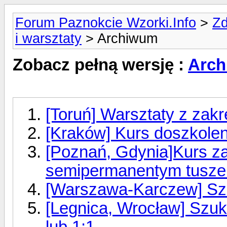
Forum Paznokcie Wzorki.Info
>
Zd
i warsztaty
> Archiwum
Zobacz pełną wersję :
Arc
[Toruń] Warsztaty z zakre
[Kraków] Kurs doszkoleni
[Poznań, Gdynia]Kurs za
semipermanentym tusz
[Warszawa-Karczew] Szk
[Legnica, Wrocław] Szuk
lub 1:1.