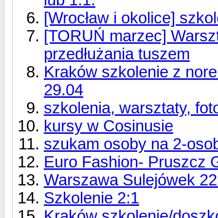
[Wrocław i okolice] szkol
[TORUŃ marzec] Warszt
przedłużania tuszem
Kraków szkolenie z norek
29.04
szkolenia, warsztaty, fot
kursy w Cosinusie
szukam osoby na 2-osob
Euro Fashion- Pruszcz G
Warszawa Sulejówek 22.
Szkolenie 2:1
Kraków szkolenie/doszko