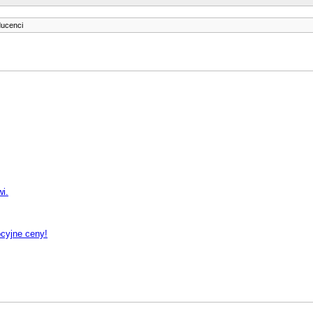
ducenci
wi.
ocyjne ceny!