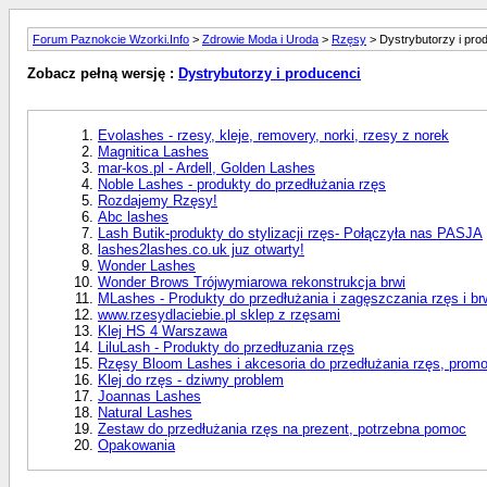
Forum Paznokcie Wzorki.Info
>
Zdrowie Moda i Uroda
>
Rzęsy
> Dystrybutorzy i pro
Zobacz pełną wersję :
Dystrybutorzy i producenci
Evolashes - rzesy, kleje, removery, norki, rzesy z norek
Magnitica Lashes
mar-kos.pl - Ardell, Golden Lashes
Noble Lashes - produkty do przedłużania rzęs
Rozdajemy Rzęsy!
Abc lashes
Lash Butik-produkty do stylizacji rzęs- Połączyła nas PASJA
lashes2lashes.co.uk juz otwarty!
Wonder Lashes
Wonder Brows Trójwymiarowa rekonstrukcja brwi
MLashes - Produkty do przedłużania i zagęszczania rzęs i br
www.rzesydlaciebie.pl sklep z rzęsami
Klej HS 4 Warszawa
LiluLash - Produkty do przedłuzania rzęs
Rzęsy Bloom Lashes i akcesoria do przedłużania rzęs, prom
Klej do rzęs - dziwny problem
Joannas Lashes
Natural Lashes
Zestaw do przedłużania rzęs na prezent, potrzebna pomoc
Opakowania