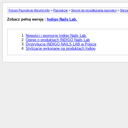
Forum Paznokcie Wzorki.Info
>
Paznokcie
>
Sprzęt do przedłużania paznokci
>
Sprze
Zobacz pełną wersję :
Indigo Nails Lab.
Nowości i promocje Indigo Nails Lab.
Opinie o produktach INDIGO Nails Lab
Dystrybucja INDIGO NAILS LAB w Polsce
Stylizacje wykonane na produktach Indigo