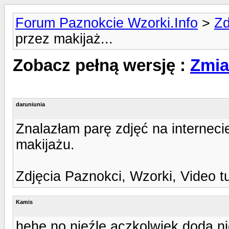
Forum Paznokcie Wzorki.Info
>
Zd
przez makijaż...
Zobacz pełną wersję :
Zmia
daruniunia
Znalazłam parę zdjęć na interneci
makijażu.
Zdjęcia Paznokci, Wzorki, Video t
Kamis
hehe no nieźle aczkolwiek doda ni