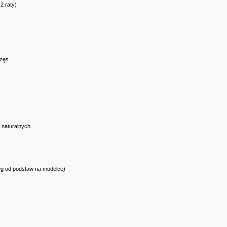
2 raty)
rzęs
 naturalnych.
ieg od podstaw na modelce)