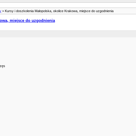
y
> Kursy i doszkolenia Małopolska, okolice Krakowa, miejsce do uzgodnienia
kowa, miejsce do uzgodnienia
rzęs