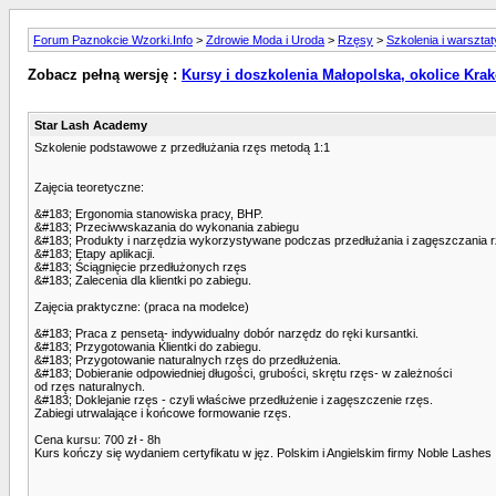
Forum Paznokcie Wzorki.Info
>
Zdrowie Moda i Uroda
>
Rzęsy
>
Szkolenia i warsztat
Zobacz pełną wersję :
Kursy i doszkolenia Małopolska, okolice Kra
Star Lash Academy
Szkolenie podstawowe z przedłużania rzęs metodą 1:1
Zajęcia teoretyczne:
&#183; Ergonomia stanowiska pracy, BHP.
&#183; Przeciwwskazania do wykonania zabiegu
&#183; Produkty i narzędzia wykorzystywane podczas przedłużania i zagęszczania 
&#183; Etapy aplikacji.
&#183; Ściągnięcie przedłużonych rzęs
&#183; Zalecenia dla klientki po zabiegu.
Zajęcia praktyczne: (praca na modelce)
&#183; Praca z pensetą- indywidualny dobór narzędz do ręki kursantki.
&#183; Przygotowania Klientki do zabiegu.
&#183; Przygotowanie naturalnych rzęs do przedłużenia.
&#183; Dobieranie odpowiedniej długości, grubości, skrętu rzęs- w zależności
od rzęs naturalnych.
&#183; Doklejanie rzęs - czyli właściwe przedłużenie i zagęszczenie rzęs.
Zabiegi utrwalające i końcowe formowanie rzęs.
Cena kursu: 700 zł - 8h
Kurs kończy się wydaniem certyfikatu w jęz. Polskim i Angielskim firmy Noble Lashes