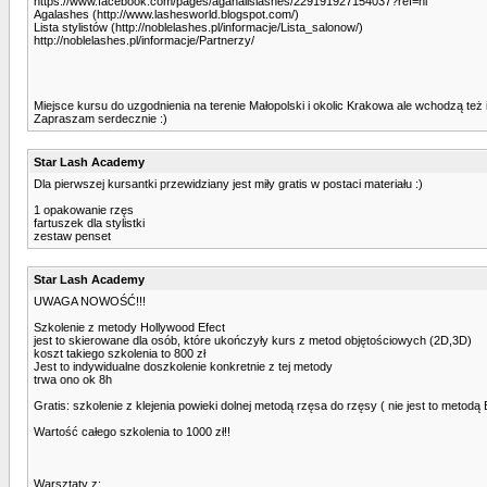
https://www.facebook.com/pages/aganailslashes/229191927154037?ref=hl
Agalashes (http://www.lashesworld.blogspot.com/)
Lista stylistów (http://noblelashes.pl/informacje/Lista_salonow/)
http://noblelashes.pl/informacje/Partnerzy/
Miejsce kursu do uzgodnienia na terenie Małopolski i okolic Krakowa ale wchodzą te
Zapraszam serdecznie :)
Star Lash Academy
Dla pierwszej kursantki przewidziany jest miły gratis w postaci materiału :)
1 opakowanie rzęs
fartuszek dla stylistki
zestaw penset
Star Lash Academy
UWAGA NOWOŚĆ!!!
Szkolenie z metody Hollywood Efect
jest to skierowane dla osób, które ukończyły kurs z metod objętościowych (2D,3D)
koszt takiego szkolenia to 800 zł
Jest to indywidualne doszkolenie konkretnie z tej metody
trwa ono ok 8h
Gratis: szkolenie z klejenia powieki dolnej metodą rzęsa do rzęsy ( nie jest to metod
Wartość całego szkolenia to 1000 zł!!
Warsztaty z: