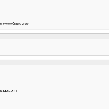
ż inne województwa w grę
ą BLINK&GO!!! )