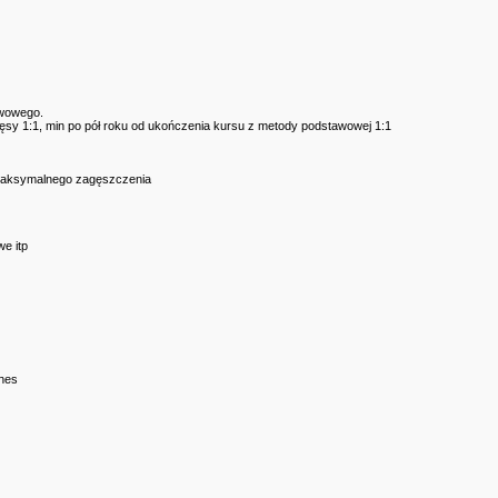
awowego.
zęsy 1:1, min po pół roku od ukończenia kursu z metody podstawowej 1:1
 maksymalnego zagęszczenia
we itp
shes