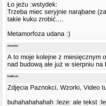
Ło jeżu :wstydek:
Trzeba miec seryjnie narąbane (z
takie kuku zrobić....
Metamorfoza udana :)
chechlol
A to moje kolejne z miesięcznym 
nad budową ale już w sierpniu na 
KaMiLaC.
Zdjęcia Paznokci, Wzorki, Video t
buhahahahahah :leze: ale tekst :l