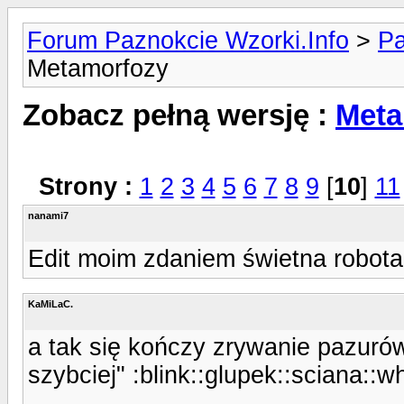
Forum Paznokcie Wzorki.Info
>
Pa
Metamorfozy
Zobacz pełną wersję :
Meta
Strony :
1
2
3
4
5
6
7
8
9
[
10
]
11
nanami7
Edit moim zdaniem świetna robota 
KaMiLaC.
a tak się kończy zrywanie pazurów
szybciej" :blink::glupek::sciana::w