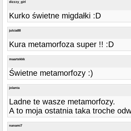
dizzzy_girl
Kurko świetne migdałki :D
julcia88
Kura metamorfoza super !! :D
maartekkk
Świetne metamorfozy :)
jolanta
Ladne te wasze metamorfozy.
A to moja ostatnia taka troche o
nanami7