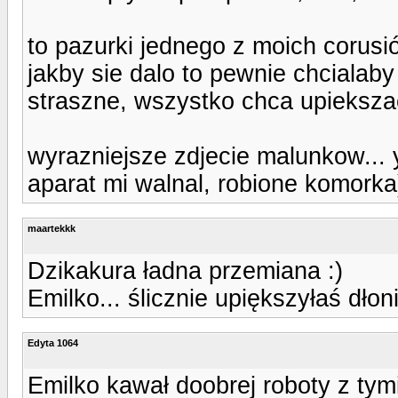
to pazurki jednego z moich corusi
jakby sie dalo to pewnie chcialab
straszne, wszystko chca upiekszac
wyrazniejsze zdjecie malunkow... 
aparat mi walnal, robione komorka)n
maartekkk
Dzikakura ładna przemiana :)
Emilko... ślicznie upiększyłaś dłonie
Edyta 1064
Emilko kawał doobrej roboty z tym