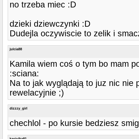
no trzeba miec :D
dzieki dziewczynki :D
Dudejla oczywiscie to zelik i smac
julcia88
Kamila wiem coś o tym bo mam po
:sciana:
Na to jak wyglądają to juz nic nie
rewelacyjnie ;)
dizzzy_girl
chechlol - po kursie bedziesz smig
kasiulka81