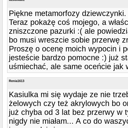
Piękne metamorfozy dziewczynki.
Teraz pokażę coś mojego, a właści
zniszczone pazurki :( ale powiedzia
bo musi wreszcie sobie przerwę z
Proszę o ocenę moich wypocin i p
jesteście bardzo pomocne :) już st
uśmiechać, ale same oceńcie jak 
Renia1613
Kasiulka mi się wydaje ze nie trz
żelowych czy też akrylowych bo on
już chyba od 3 lat bez przerwy w 
nigdy nie miałam... A co do wasz