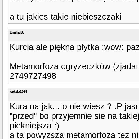
a tu jakies takie niebieszczaki
Emilia B.
Kurcia ale piękna płytka :wow: paz
Metamorfoza ogryzeczków (zjadane
2749727498
rudzia1985
Kura na jak...to nie wiesz ? :P jasn
"przed" bo przyjemnie sie na takiej
piekniejsza :)
a ta powyzsza metamorfoza tez n