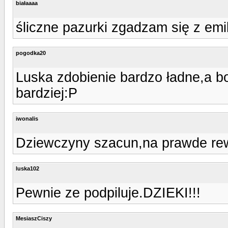
białaaaa
śliczne pazurki zgadzam się z emil
pogodka20
Luska zdobienie bardzo ładne,a b
bardziej:P
iwonalis
Dziewczyny szacun,na prawde rew
luska102
Pewnie ze podpiluje.DZIEKI!!!
MesiaszCiszy