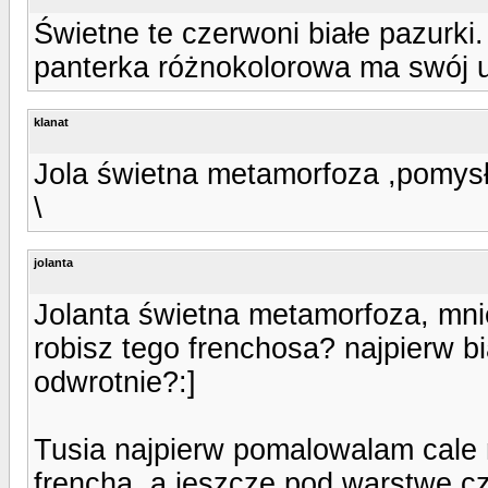
Świetne te czerwoni białe pazurki.
panterka różnokolorowa ma swój u
klanat
Jola świetna metamorfoza ,pomysł
\
jolanta
Jolanta świetna metamorfoza, mni
robisz tego frenchosa? najpierw 
odwrotnie?:]
Tusia najpierw pomalowalam cale
frencha. a jeszcze pod warstwe c