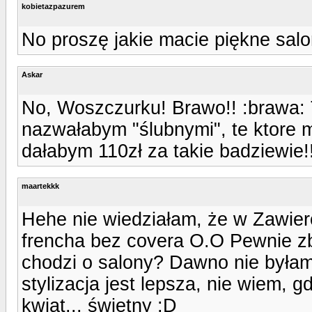
kobietazpazurem
No proszę jakie macie piękne salo
Askar
No, Woszczurku! Brawo!! :brawa: 
nazwałabym "ślubnymi", te ktore mia
dałabym 110zł za takie badziewie!!
maartekkk
Hehe nie wiedziałam, że w Zawierci
frencha bez covera O.O Pewnie zbyt
chodzi o salony? Dawno nie byłam
stylizacja jest lepsza, nie wiem, g
kwiat... świetny :D