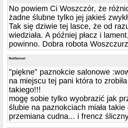
No powiem Ci Woszczór, że różnic
żadne ślubne tylko jej jakieś zwyk
Tak się dziwie tej lasce, że od raz
wiedziała. A później płacz i lamen
powinno. Dobra robota Woszczurz
RedSunset
"piękne" paznokcie salonowe :wo
na miejscu tej pani która to zrobi
takiego!!!
mogę sobie tylko wyobrazić jak pr
ślubie na paznokciach miała takie 
przemiana cudna... i frencz śliczny