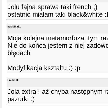
Jolu fajna sprawa taki french ;)
ostatnio miałam taki black&white 
kasiulka81
Moja kolejna metamorfoza, tym ra
Nie do końca jestem z niej zadowo
błędach
Modyfikacja kształtu :) :p
Emilia B.
Jola extra!! aż chyba następnym r
pazurki :)