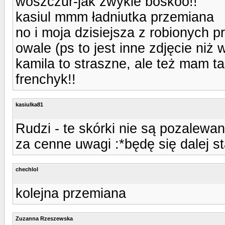
woszczur-jak zwykle boskoo!!
kasiul mmm ładniutka przemiana
no i moja dzisiejsza z robionych p
owale (ps to jest inne zdjęcie niż
kamila to straszne, ale też mam t
frenchyk!!
kasiulka81
Rudzi - te skórki nie są pozalewane
za cenne uwagi :*będę się dalej sta
chechlol
kolejna przemiana
Zuzanna Rzeszewska