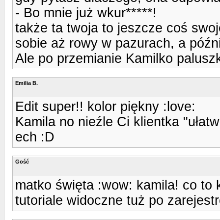
- Bo mnie już wkur*****!
także ta twoja to jeszcze coś swoj
sobie aż rowy w pazurach, a późni
Ale po przemianie Kamilko paluszki
Emilia B.
Edit super!! kolor piękny :love:
Kamila no nieźle Ci klientka "ułatwi
ech :D
Gość
matko święta :wow: kamila! co to 
tutoriale widoczne tuż po zarejest