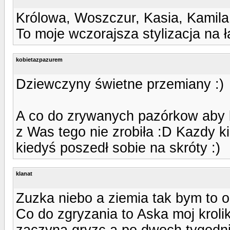
Królowa, Woszczur, Kasia, Kamila,
To moje wczorajsza stylizacja na 
kobietazpazurem
Dziewczyny świetne przemiany :)
A co do zrywanych pazórkow aby by
z Was tego nie zrobiła :D Kazdy 
kiedyś poszedł sobie na skróty :)
klanat
Zuzka niebo a ziemia tak bym to ok
Co do zgryzania to Aska moj krol
zaczyna gryzc a po dwoch tygodniac