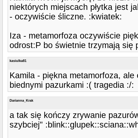
niektórych miejscach płytka jest jak
- oczywiście śliczne. :kwiatek:
Iza - metamorfoza oczywiście pięk
odrost:P bo świetnie trzymają się
kasiulka81
Kamila - piękna metamorfoza, ale 
biednymi pazurkami :( tragedia :/:
Darianna_Krak
a tak się kończy zrywanie pazurów
szybciej" :blink::glupek::sciana::w