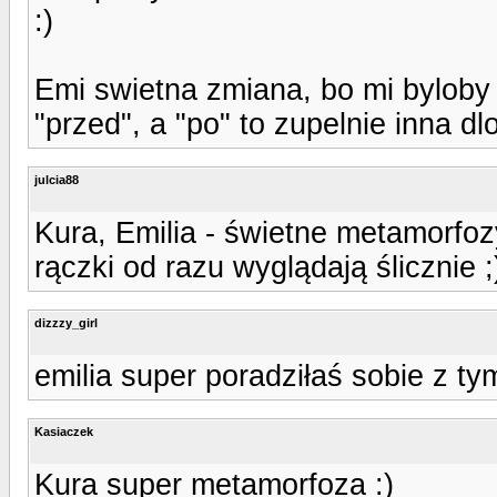
:)
Emi swietna zmiana, bo mi byloby
"przed", a "po" to zupelnie inna dl
julcia88
Kura, Emilia - świetne metamorfozy
rączki od razu wyglądają ślicznie ;
dizzzy_girl
emilia super poradziłaś sobie z ty
Kasiaczek
Kura super metamorfoza :)