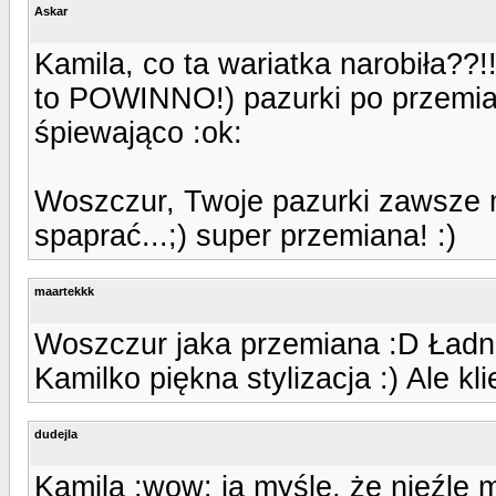
Askar
Kamila, co ta wariatka narobiła??!!
to POWINNO!) pazurki po przemian
śpiewająco :ok:
Woszczur, Twoje pazurki zawsze m
spaprać...;) super przemiana! :)
maartekkk
Woszczur jaka przemiana :D Ładni
Kamilko piękna stylizacja :) Ale kl
dudejla
Kamila :wow: ja myślę, że nieźle m