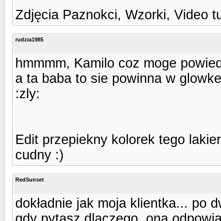
Zdjęcia Paznokci, Wzorki, Video t
rudzia1985
hmmmm, Kamilo coz moge powiedzi
a ta baba to sie powinna w glowke
:zly:
Edit przepiekny kolorek tego lakier
cudny :)
RedSunset
dokładnie jak moja klientka... po 
gdy pytasz dlaczego, ona odpowia