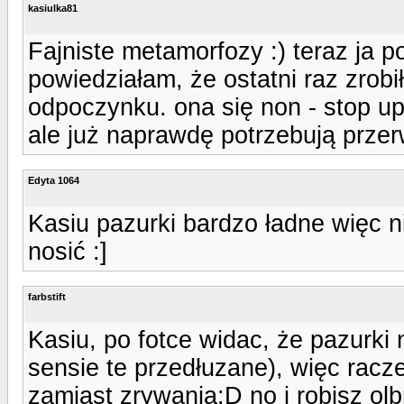
kasiulka81
Fajniste metamorfozy :) teraz ja 
powiedziałam, że ostatni raz zrob
odpoczynku. ona się non - stop up
ale już naprawdę potrzebują prze
Edyta 1064
Kasiu pazurki bardzo ładne więc n
nosić :]
farbstift
Kasiu, po fotce widac, że pazurki
sensie te przedłuzane), więc racze
zamiast zrywania:D no i robisz ol