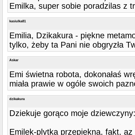
Emilka, super sobie poradzilas z t
kasiulka81
Emilia, Dzikakura - piękne metamo
tylko, żeby ta Pani nie obgryzła T
Askar
Emi świetna robota, dokonałaś wrę
miała prawie w ogóle swoich pazn
dzikakura
Dziekuje gorąco moje dziewczyny:
Emilek-plytka przepiekna, fakt, az 