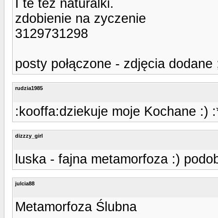
I te tez naturalki.
zdobienie na zyczenie
3129731298
posty połączone - zdjęcia dodane ;
rudzia1985
:kooffa:dziekuje moje Kochane :) :
dizzzy_girl
luska - fajna metamorfoza :) pod
julcia88
Metamorfoza Ślubna