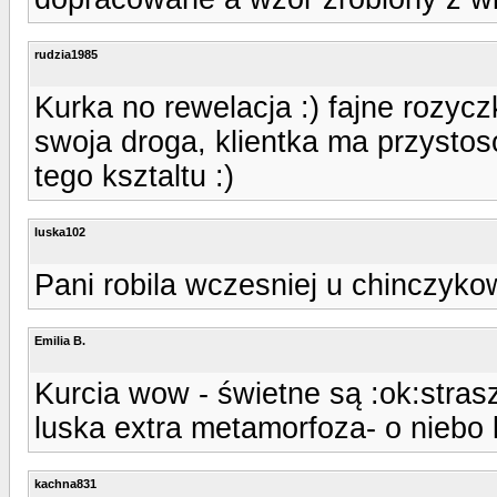
rudzia1985
Kurka no rewelacja :) fajne rozyczk
swoja droga, klientka ma przystoso
tego ksztaltu :)
luska102
Pani robila wczesniej u chinczyko
Emilia B.
Kurcia wow - świetne są :ok:strasz
luska extra metamorfoza- o niebo l
kachna831