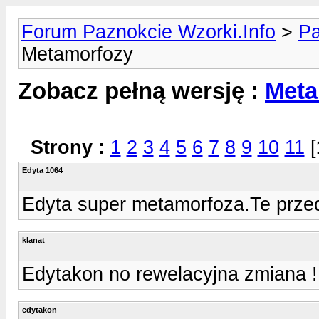
Forum Paznokcie Wzorki.Info
>
Pa
Metamorfozy
Zobacz pełną wersję :
Meta
Strony :
1
2
3
4
5
6
7
8
9
10
11
[
Edyta 1064
Edyta super metamorfoza.Te przed 
klanat
Edytakon no rewelacyjna zmiana !!
edytakon