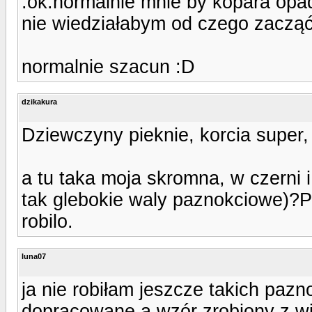
:ok:normalnie mnie by kopara opadł
nie wiedziałabym od czego zaczą
normalnie szacun :D
dzikakura
Dziewczyny pieknie, korcia super
a tu taka moja skromna, w czerni i 
tak glebokie waly paznokciowe)?Pi
robilo.
luna07
ja nie robiłam jeszcze takich pazno
dopracowane a wzór zrobiony z w