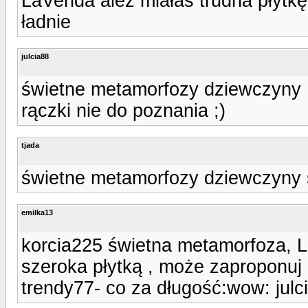
LaVenda ależ miałaś trudna płytkę
ładnie
julcia88
świetne metamorfozy dziewczyny 
rączki nie do poznania ;)
tjada
świetne metamorfozy dziewczyny 
emilka13
korcia225 świetna metamorfoza, L
szeroka płytką , może zaproponuj
trendy77- co za długość:wow: julci