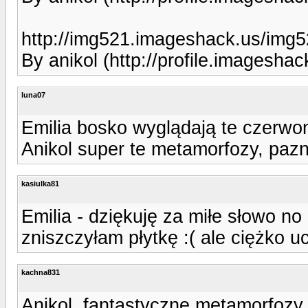
http://img521.imageshack.us/img
By anikol (http://profile.imageshac
luna07
Emilia bosko wyglądają te czerwone
Anikol super te metamorfozy, pazn
kasiulka81
Emilia - dziękuję za miłe słowo no 
zniszczyłam płytkę :( ale ciężko u
kachna831
Anikol, fantastyczne metamorfozy 