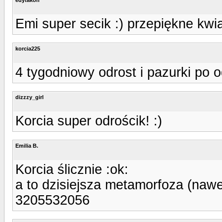
Emi super secik :) przepiękne kwia
korcia225
4 tygodniowy odrost i pazurki po 
dizzzy_girl
Korcia super odrościk! :)
Emilia B.
Korcia ślicznie :ok:
a to dzisiejsza metamorfoza (nawe
3205532056