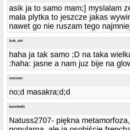
asik ja to samo mam;] myslalam ze
mala plytka to jeszcze jakas wywin
nawet go nie ruszam tego najmnie
Asik_sk4
haha ja tak samo ;D na taka wielk
:haha: jasne a nam juz bije na glo
rudzielec
no;d masakra;d;d
kasiulka81
Natuss2707- piękna metamorfoza, f
popularna, ale ja osobiście frenc