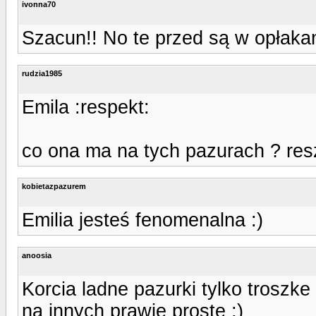
ivonna70
Szacun!! No te przed są w opłaka
rudzia1985
Emila :respekt:
co ona ma na tych pazurach ? resz
kobietazpazurem
Emilia jesteś fenomenalna :)
anoosia
Korcia ladne pazurki tylko troszk
na innych prawie proste ;)