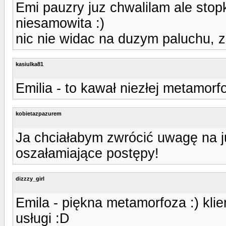
Emi pauzry juz chwalilam ale stop
niesamowita :)
nic nie widac na duzym paluchu, ze
kasiulka81
Emilia - to kawał niezłej metamorf
kobietazpazurem
Ja chciałabym zwrócić uwagę na j
oszałamiające postępy!
dizzzy_girl
Emila - piękna metamorfoza :) kl
usługi :D