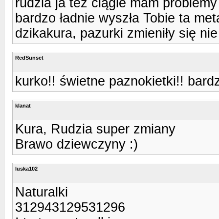
rudzia ja tez ciągle mam problem
bardzo ładnie wyszła Tobie ta met
dzikakura, pazurki zmieniły się ni
RedSunset
kurko!! świetne paznokietki!! bar
klanat
Kura, Rudzia super zmiany
Brawo dziewczyny :)
luska102
Naturalki
312943129531296