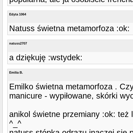
Edyta 1064
Natuss świetna metamorfoza :ok:
natuss2707
a dziękuję :wstydek:
Emilia B.
Emilko świetna metamorfoza . Czy 
manicure - wypiłowane, skórki wyc
anikol świetne przemiany :ok: też
^_^
natuss stópka odrazu inaczej się p