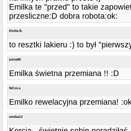
Emilka te "przed" to takie zapowie
przesliczne:D dobra robota:ok:
Emilia B.
to resztki lakieru :) to był "pierws
julcia88
Emilka świetna przemiana !! :D
NiCoLa
Emilko rewelacyjna przemiana! :ok
emilka13
Korcia - świetnie sobie poradziła