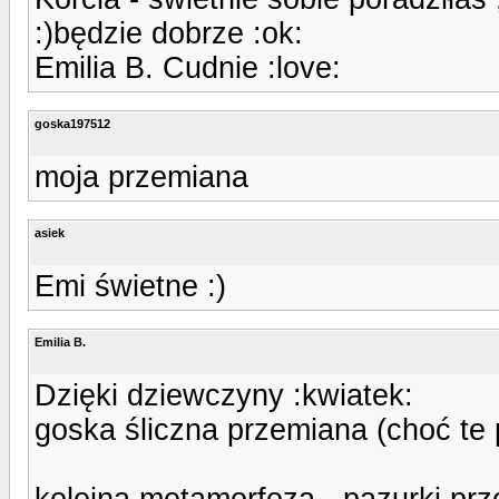
:)będzie dobrze :ok:
Emilia B. Cudnie :love:
goska197512
moja przemiana
asiek
Emi świetne :)
Emilia B.
Dzięki dziewczyny :kwiatek:
goska śliczna przemiana (choć te p
kolejna metamorfoza - pazurki przed