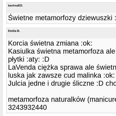
kachna831
Świetne metamorfozy dziewuszki :
Emilia B.
Korcia świetna zmiana :ok:
Kasiulka świetna metamorfoza ale
płytki :aty: :D
LaVenda ciężka sprawa ale świetni
luska jak zawsze cud malinka :ok:
Julcia jedne i drugie śliczne :D 
metamorfoza naturalków (manicur
3243932440