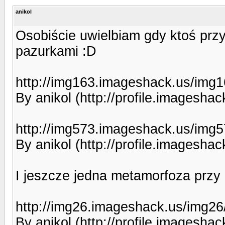
anikol
Osobiście uwielbiam gdy ktoś prz
pazurkami :D
http://img163.imageshack.us/img
By anikol (http://profile.imageshac
http://img573.imageshack.us/img
By anikol (http://profile.imageshac
I jeszcze jedna metamorfoza przy
http://img26.imageshack.us/img26
By anikol (http://profile.imageshac