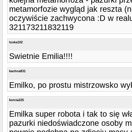
metamorfozie wygląd jak reszta (ni
oczywiście zachwycona :D w realu 
321173211832119
luska102
Swietnie Emilia!!!!
kachna831
Emilko, po prostu mistrzowsko wy
korcia225
Emilka super robota i tak to się w
pazurki niedoświadczone osoby ma