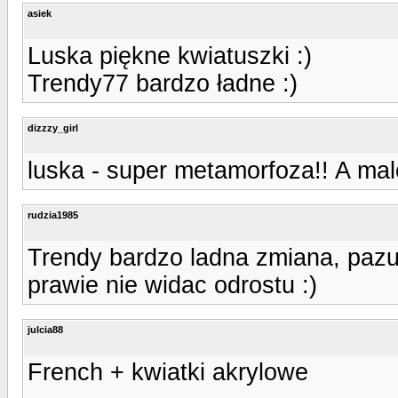
asiek
Luska piękne kwiatuszki :)
Trendy77 bardzo ładne :)
dizzzy_girl
luska - super metamorfoza!! A ma
rudzia1985
Trendy bardzo ladna zmiana, pazur
prawie nie widac odrostu :)
julcia88
French + kwiatki akrylowe