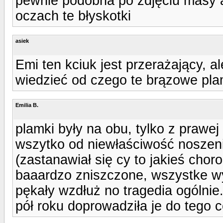
pewnie podobna po zdjęciu masy 
oczach te błyskotki
asiek
Emi ten kciuk jest przerażający, a
wiedzieć od czego te brązowe plam
Emilia B.
plamki były na obu, tylko z prawe
wszytko od niewłaściwość noszen
(zastanawiał się cy to jakieś chor
baaardzo zniszczone, wszystke wy
pękały wzdłuż no tragedia ogólnie.
pół roku doprowadziła je do tego c