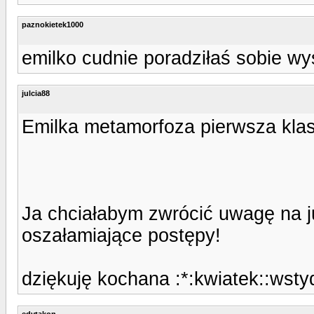
paznokietek1000
emilko cudnie poradziłaś sobie wy
julcia88
Emilka metamorfoza pierwsza klas
Ja chciałabym zwrócić uwagę na j
oszałamiające postępy!
dziękuję kochana :*:kwiatek::wsty
edytakon