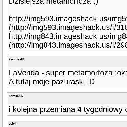
Dzisiejsza metamorfoza ;)
http://img593.imageshack.us/img
(http://img593.imageshack.us/i/31
http://img843.imageshack.us/img
(http://img843.imageshack.us/i/29
kasiulka81
LaVenda - super metamorfoza :ok:
A tutaj moje pazuraski :D
korcia225
i kolejna przemiana 4 tygodniowy o
asiek