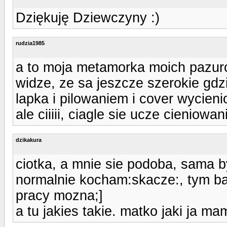
Dziękuję Dziewczyny :)
rudzia1985
a to moja metamorka moich pazuro
widze, ze sa jeszcze szerokie gdzi
lapka i pilowaniem i cover wycieni
ale ciiiii, ciagle sie ucze cieniowan
dzikakura
ciotka, a mnie sie podoba, sama b
normalnie kocham:skacze:, tym bar
pracy mozna;]
a tu jakies takie. matko jaki ja ma