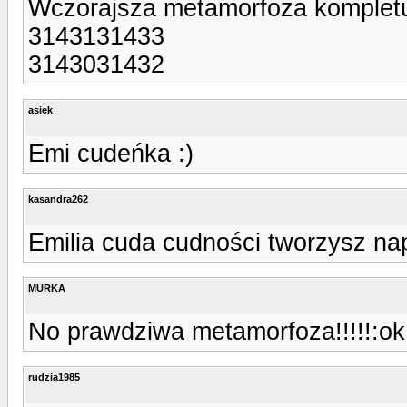
Wczorajsza metamorfoza kompletu: 
3143131433
3143031432
asiek
Emi cudeńka :)
kasandra262
Emilia cuda cudności tworzysz napr
MURKA
No prawdziwa metamorfoza!!!!!:ok
rudzia1985