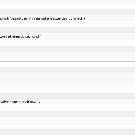
 tych "paznokciach" ?? nie potrafie stwierdzic co to jest :)
towym lakierem do paznokci :)
 z całkiem sporym odrostem..