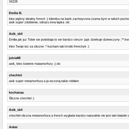
34228
Emilia B.
kleo piękny idealny french :) klientka na bank zachwycona (sama bym w takich pocho
asik super zdobienie, odrazu inna łapka :ok:
Asik_sk4
Emilia jak juz Tobie sie podobaja to sie bardzo ciesze :jupi: dziekuje dziewczyny ;**:kwi
kleo Twoje tez sa sliczne :* kocham taki krotki frenchyk :)
julcia88
asik, kleo świetne matamorfozy ;):ok:
chechlol
asik super metamorfoza a ja wczoraj takie robiłam
kochanaa
Śliczne chechlol :)
Asik_sk4
chechlol sliczna metamorfoza a french wyglada bardzo naturalnie nie jest taki bialutki ale 
Askar