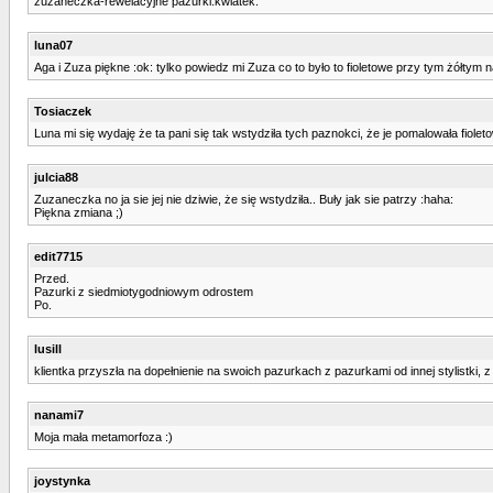
zuzaneczka-rewelacyjne pazurki:kwiatek:
luna07
Aga i Zuza piękne :ok: tylko powiedz mi Zuza co to było to fioletowe przy tym żółtym na
Tosiaczek
Luna mi się wydaję że ta pani się tak wstydziła tych paznokci, że je pomalowała fiole
julcia88
Zuzaneczka no ja sie jej nie dziwie, że się wstydziła.. Buły jak sie patrzy :haha:
Piękna zmiana ;)
edit7715
Przed.
Pazurki z siedmiotygodniowym odrostem
Po.
lusill
klientka przyszła na dopełnienie na swoich pazurkach z pazurkami od innej stylistki,
nanami7
Moja mała metamorfoza :)
joystynka