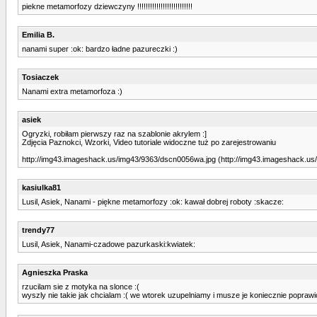
piekne metamorfozy dziewczyny !!!!!!!!!!!!!!!!!!!!!!!!!!
Emilia B.
nanami super :ok: bardzo ładne pazureczki :)
Tosiaczek
Nanami extra metamorfoza :)
asiek
Ogryzki, robiłam pierwszy raz na szablonie akrylem :]
Zdjęcia Paznokci, Wzorki, Video tutoriale widoczne tuż po zarejestrowaniu
http://img43.imageshack.us/img43/9363/dscn0056wa.jpg (http://img43.imageshack.us/
kasiulka81
Lusil, Asiek, Nanami - piękne metamorfozy :ok: kawał dobrej roboty :skacze:
trendy77
Lusil, Asiek, Nanami-czadowe pazurkaski:kwiatek:
Agnieszka Praska
rzucilam sie z motyka na slonce :(
wyszly nie takie jak chcialam :( we wtorek uzupelniamy i musze je koniecznie poprawi