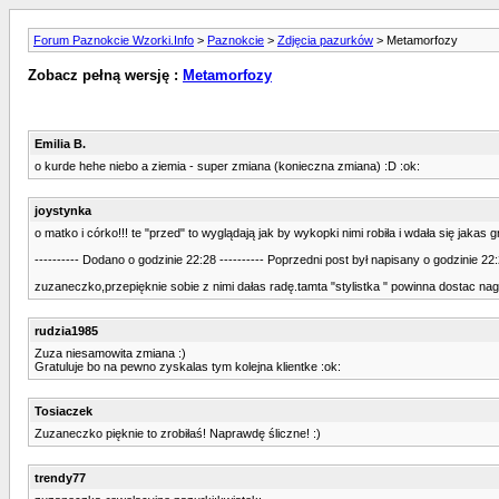
Forum Paznokcie Wzorki.Info
>
Paznokcie
>
Zdjęcia pazurków
> Metamorfozy
Zobacz pełną wersję :
Metamorfozy
Emilia B.
o kurde hehe niebo a ziemia - super zmiana (konieczna zmiana) :D :ok:
joystynka
o matko i córko!!! te "przed" to wyglądają jak by wykopki nimi robiła i wdała się jaka
---------- Dodano o godzinie 22:28 ---------- Poprzedni post był napisany o godzinie 22:2
zuzaneczko,przepięknie sobie z nimi dałas radę.tamta "stylistka " powinna dostac nagro
rudzia1985
Zuza niesamowita zmiana :)
Gratuluje bo na pewno zyskalas tym kolejna klientke :ok:
Tosiaczek
Zuzaneczko pięknie to zrobiłaś! Naprawdę śliczne! :)
trendy77