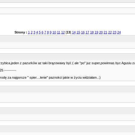
Strony :
1
2
3
4
5
6
7
8
9
10
11
12
[
13
]
14
15
16
17
18
19
20
21
22
23
24
s grzybica,jeden z pazurków az taki brązowawy był.:( ale "po" juz super,powinnas byc Agusiu 
5 ----------
dę za najgorsze " spier....lenie" paznokci jakie w życiu widziałam..:)