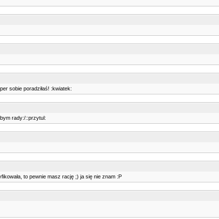
er sobie poradziłaś! :kwiatek:
ym rady:/::przytul:
ikowała, to pewnie masz rację ;) ja się nie znam :P