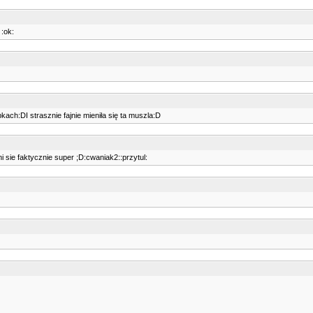
 :ok:
ch:DI strasznie fajnie mieniła się ta muszla:D
i sie faktycznie super ;D:cwaniak2::przytul: