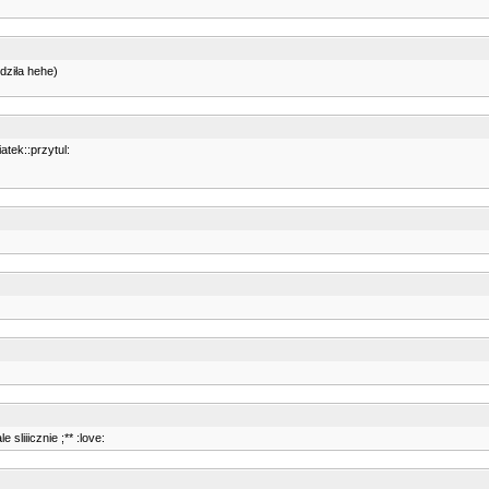
dziła hehe)
atek::przytul:
sliiicznie ;** :love: