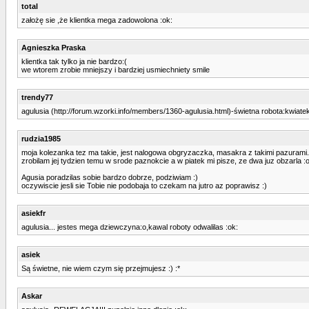
total
założę sie ,że klientka mega zadowolona :ok:
Agnieszka Praska
klientka tak tylko ja nie bardzo:(
we wtorem zrobie mniejszy i bardziej usmiechniety smile
trendy77
agulusia (http://forum.wzorki.info/members/1360-agulusia.html)-świetna robota:kwiate
rudzia1985
moja kolezanka tez ma takie, jest nalogowa obgryzaczka, masakra z takimi pazurami.
zrobilam jej tydzien temu w srode paznokcie a w piatek mi pisze, ze dwa juz obzarla :
Agusia poradzilas sobie bardzo dobrze, podziwiam :)
oczywiscie jesli sie Tobie nie podobaja to czekam na jutro az poprawisz :)
asiekfr
agulusia... jestes mega dziewczyna:o,kawal roboty odwalilas :ok:
asiek
Są świetne, nie wiem czym się przejmujesz :) :*
Askar