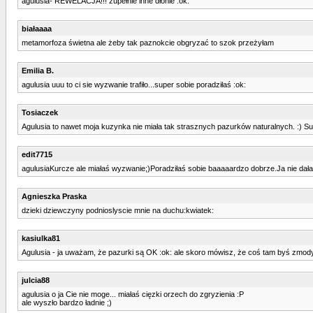
agulusia- REWELACJA!!! zupełnie inne dłonie :ok:
białaaaa
metamorfoza świetna ale żeby tak paznokcie obgryzać to szok przeżyłam
Emilia B.
agulusia uuu to ci sie wyzwanie trafiło...super sobie poradziłaś :ok:
Tosiaczek
Agulusia to nawet moja kuzynka nie miała tak strasznych pazurków naturalnych. :) Sup
edit7715
agulusiaKurcze ale miałaś wyzwanie;)Poradziłaś sobie baaaaardzo dobrze.Ja nie dałab
Agnieszka Praska
dzieki dziewczyny podnioslyscie mnie na duchu:kwiatek:
kasiulka81
Agulusia - ja uważam, że pazurki są OK :ok: ale skoro mówisz, że coś tam byś zmodyf
julcia88
agulusia o ja Cie nie moge... miałaś cięzki orzech do zgryzienia :P
ale wyszło bardzo ładnie ;)