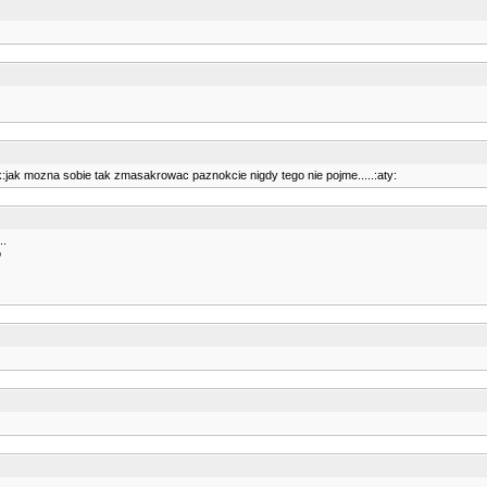
k:jak mozna sobie tak zmasakrowac paznokcie nigdy tego nie pojme.....:aty:
..
o