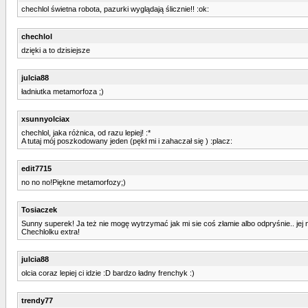
chechlol świetna robota, pazurki wyglądają ślicznie!! :ok:
chechlol
dzięki a to dzisiejsze
julcia88
ładniutka metamorfoza ;)
xsunnyolciax
chechlol, jaka różnica, od razu lepiej! :*
A tutaj mój poszkodowany jeden (pękł mi i zahaczał się ) :placz:
edit7715
no no no!Piękne metamorfozy;)
Tosiaczek
Sunny superek! Ja też nie mogę wytrzymać jak mi sie coś złamie albo odpryśnie.. jej 
Chechlolku extra!
julcia88
olcia coraz lepiej ci idzie :D bardzo ładny frenchyk :)
trendy77