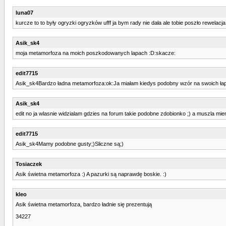
luna07
kurcze to to były ogryzki ogryzków ufff ja bym rady nie dała ale tobie poszło rewelacja
Asik_sk4
moja metamorfoza na moich poszkodowanych lapach :D:skacze:
edit7715
Asik_sk4Bardzo ładna metamorfoza:ok:Ja miałam kiedys podobny wzór na swoich łapka
Asik_sk4
edit no ja wlasnie widzialam gdzies na forum takie podobne zdobionko ;) a muszla mien
edit7715
Asik_sk4Mamy podobne gusty;)Sliczne są;)
Tosiaczek
Asik świetna metamorfoza :) A pazurki są naprawdę boskie. :)
kleo
Asik świetna metamorfoza, bardzo ładnie się prezentują
34227