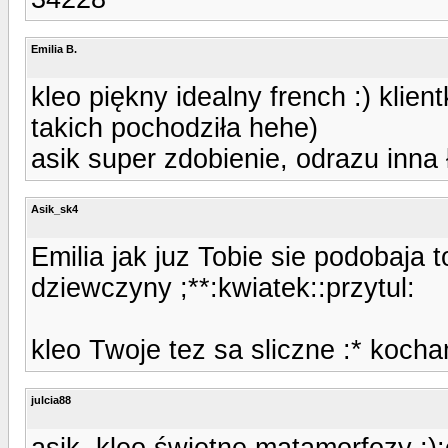
Emilia B.
kleo piękny idealny french :) kl
takich pochodziła hehe)
asik super zdobienie, odrazu inna 
Asik_sk4
Emilia jak juz Tobie sie podobaja t
dziewczyny ;**:kwiatek::przytul:
kleo Twoje tez sa sliczne :* kocham
julcia88
asik, kleo świetne matamorfozy ;):