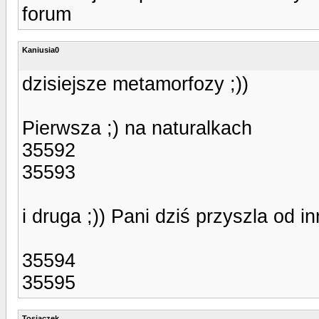
forum
Kaniusia0
dzisiejsze metamorfozy ;))
Pierwsza ;) na naturalkach
35592
35593
i druga ;)) Pani dziś przyszla od inn
35594
35595
Tosiaczek