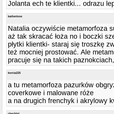
Jolanta ech te klientki... odrazu lep
katherinne
Natalia oczywiście metamorfoza s
aż tak skracać łoża no i boczki sz
płytki klientki- staraj się troszk
też mocniej prostować. Ale metamo
pracuje się na takich paznokciach,
korcia225
a tu metamorfoza pazurków obgry
coverkowe i malowane róże
a na drugich frenchyk i akrylowy 
chechlol