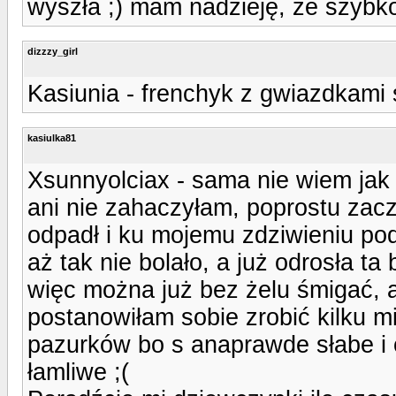
wyszła ;) mam nadzieję, że szybko 
dizzzy_girl
Kasiunia - frenchyk z gwiazdkami 
kasiulka81
Xsunnyolciax - sama nie wiem jak 
ani nie zahaczyłam, poprostu zac
odpadł i ku mojemu zdziwieniu pod
aż tak nie bolało, a już odrosła t
więc można już bez żelu śmigać, a
postanowiłam sobie zrobić kilku 
pazurków bo s anaprawde słabe i c
łamliwe ;(