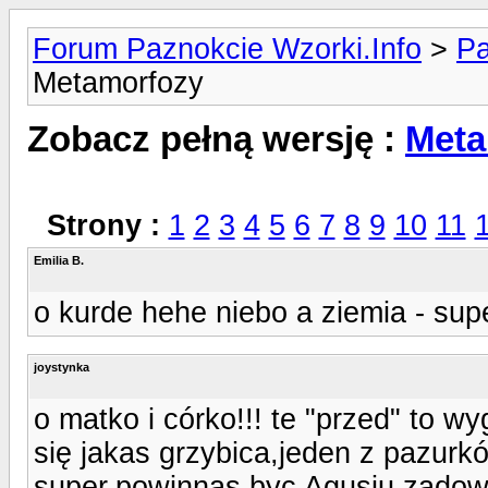
Forum Paznokcie Wzorki.Info
>
Pa
Metamorfozy
Zobacz pełną wersję :
Meta
Strony :
1
2
3
4
5
6
7
8
9
10
11
Emilia B.
o kurde hehe niebo a ziemia - sup
joystynka
o matko i córko!!! te "przed" to wy
się jakas grzybica,jeden z pazurkó
super,powinnas byc Agusiu zadow