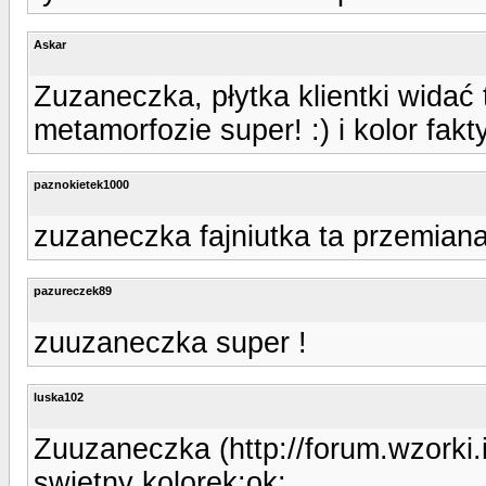
Askar
Zuzaneczka, płytka klientki widać
metamorfozie super! :) i kolor fak
paznokietek1000
zuzaneczka fajniutka ta przemian
pazureczek89
zuuzaneczka super !
luska102
Zuuzaneczka (http://forum.wzorki
swietny kolorek:ok: