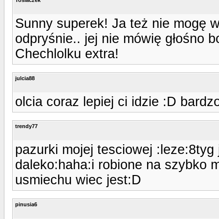
Sunny superek! Ja też nie mogę w
odpryśnie.. jej nie mówię głośno b
Chechlolku extra!
julcia88
olcia coraz lepiej ci idzie :D bardz
trendy77
pazurki mojej tesciowej :leze:8ty
daleko:haha:i robione na szybko m
usmiechu wiec jest:D
pinusia6