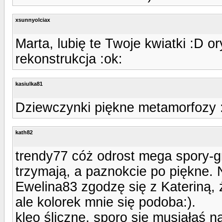
xsunnyolciax
Marta, lubię te Twoje kwiatki :D or
rekonstrukcja :ok:
kasiulka81
Dziewczynki piękne metamorfozy 
kath82
trendy77 cóż odrost mega spory-gr
trzymają, a paznokcie po piękne.
Ewelina83 zgodzę się z Kateriną, ż
ale kolorek mnie się podoba:).
kleo śliczne, sporo się musiałaś 