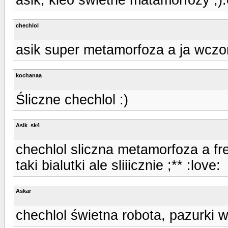
chechlol
asik super metamorfoza a ja wczor
kochanaa
Śliczne chechlol :)
Asik_sk4
chechlol sliczna metamorfoza a fr
taki bialutki ale sliiicznie ;** :love:
Askar
chechlol świetna robota, pazurki wy