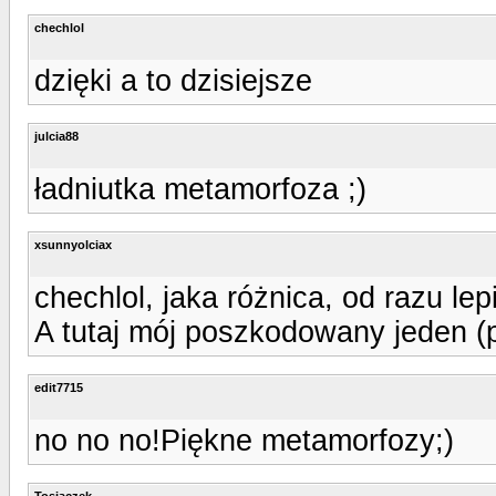
chechlol
dzięki a to dzisiejsze
julcia88
ładniutka metamorfoza ;)
xsunnyolciax
chechlol, jaka różnica, od razu lepi
A tutaj mój poszkodowany jeden (pę
edit7715
no no no!Piękne metamorfozy;)
Tosiaczek