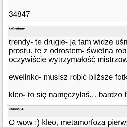
34847
katherinne
trendy- te drugie- ja tam widzę uśm
prostu. te z odrostem- świetna rob
oczywiście wytrzymałość mistrzows
ewelinko- musisz robić bliższe fotk
kleo- to się namęczyłaś... bardzo 
kachna831
O wow :) kleo, metamorfoza pierw