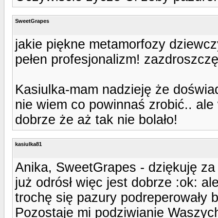
SweetGrapes
jakie piękne metamorfozy dziewcz
pełen profesjonalizm! zazdroszczę
Kasiulka-mam nadzieję że doświad
nie wiem co powinnaś zrobić.. ale 
dobrze że aż tak nie bolało!
kasiulka81
Anika, SweetGrapes - dziękuję za
już odrósł więc jest dobrze :ok: a
trochę się pazury podreperowały b
Pozostaje mi podziwianie Waszych 