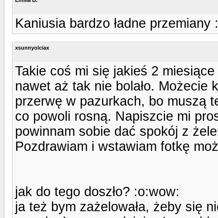
Kaniusia bardzo ładne przemiany :o
xsunnyolciax
Takie coś mi się jakieś 2 miesiące
nawet aż tak nie bolało. Możecie 
przerwę w pazurkach, bo muszą te
co powoli rosną. Napiszcie mi pro
powinnam sobie dać spokój z żel
Pozdrawiam i wstawiam fotkę może
jak do tego doszło? :o:wow:
ja też bym zażelowała, żeby się ni