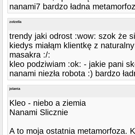
nanami7 bardzo ładna metamorfoza 
zołzella
trendy jaki odrost :wow: szok że s
kiedys miałąm klientkę z naturalny
masakra :/:
kleo podziwiam :ok: - jakie pani s
nanami niezła robota :) bardzo ład
jolanta
Kleo - niebo a ziemia
Nanami Slicznie
A to moja ostatnia metamorfoza. K