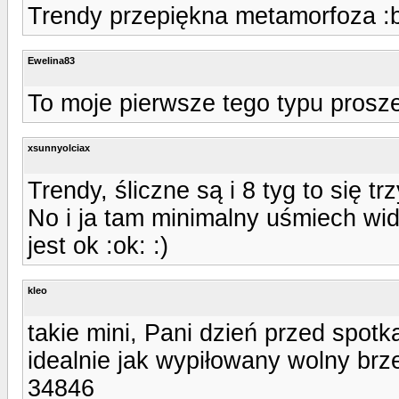
Trendy przepiękna metamorfoza :b
Ewelina83
To moje pierwsze tego typu prosz
xsunnyolciax
Trendy, śliczne są i 8 tyg to się t
No i ja tam minimalny uśmiech wid
jest ok :ok: :)
kleo
takie mini, Pani dzień przed spotk
idealnie jak wypiłowany wolny brze
34846