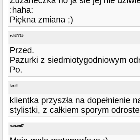
Zuzaneczka no ja sie jej nie dziwie
:haha:
Piękna zmiana ;)
edit7715
Przed.
Pazurki z siedmiotygodniowym od
Po.
lusill
klientka przyszła na dopełnienie 
stylistki, z całkiem sporym odrost
nanami7