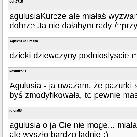
edit7715
agulusiaKurcze ale miałaś wyzwan
dobrze.Ja nie dałabym rady:/::przy
Agnieszka Praska
dzieki dziewczyny podnioslyscie 
kasiulka81
Agulusia - ja uważam, że pazurki 
byś zmodyfikowała, to pewnie masz
julcia88
agulusia o ja Cie nie moge... miał
ale wyszło bardzo ładnie ;)