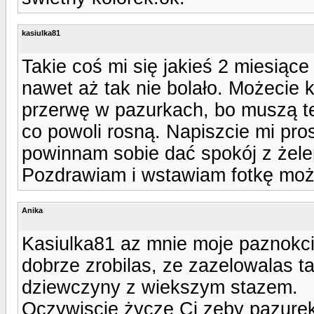
kasiulka81
Takie coś mi się jakieś 2 miesiące
nawet aż tak nie bolało. Możecie 
przerwę w pazurkach, bo muszą te
co powoli rosną. Napiszcie mi pro
powinnam sobie dać spokój z żel
Pozdrawiam i wstawiam fotkę może
Anika
Kasiulka81 az mnie moje paznokci
dobrze zrobilas, ze zazelowalas t
dziewczyny z wiekszym stazem.
Oczywiscie życze Ci zeby pazurek 