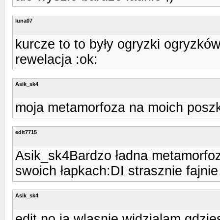
luna07
kurcze to to były ogryzki ogryzków 
rewelacja :ok:
Asik_sk4
moja metamorfoza na moich posz
edit7715
Asik_sk4Bardzo ładna metamorfoz
swoich łapkach:DI strasznie fajnie
Asik_sk4
edit no ja wlasnie widzialam gdzi