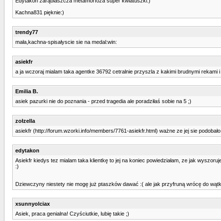
Edytakon zarąbiaszcza metamorfoza super kwiatuszki:)
Kachna831 pięknie:)
trendy77
mała,kachna-spisałyscie sie na medal:win:
asiekfr
a ja wczoraj mialam taka agentke 36792 cetralnie przyszla z kakimi brudnymi rekami i
Emilia B.
asiek pazurki nie do poznania - przed tragedia ale poradziłaś sobie na 5 ;)
zołzella
asiekfr (http://forum.wzorki.info/members/7761-asiekfr.html) ważne ze jej sie podobało 
edytakon
Asiekfr kiedys tez mialam taka klientkę to jej na koniec powiedziałam, ze jak wyszoruj
:)
Dziewczyny niestety nie mogę już ptaszków dawać :( ale jak przyfruną wrócę do wąt
xsunnyolciax
Asiek, praca genialna! Czyściutkie, lubię takie ;)