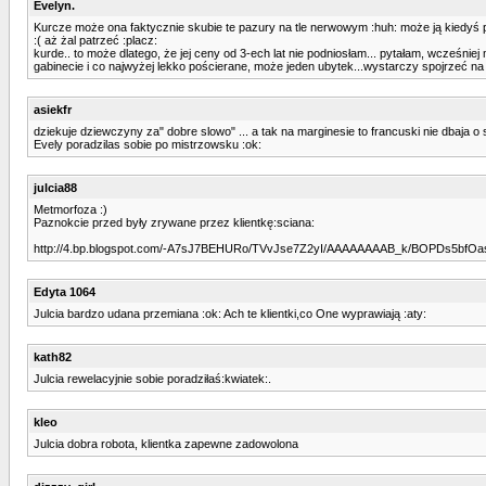
Evelyn.
Kurcze może ona faktycznie skubie te pazury na tle nerwowym :huh: może ją kiedyś podp
:( aż żal patrzeć :placz:
kurde.. to może dlatego, że jej ceny od 3-ech lat nie podniosłam... pytałam, wcześnie
gabinecie i co najwyżej lekko pościerane, może jeden ubytek...wystarczy spojrzeć na m
asiekfr
dziekuje dziewczyny za" dobre slowo" ... a tak na marginesie to francuski nie dbaja o s
Evely poradzilas sobie po mistrzowsku :ok:
julcia88
Metmorfoza :)
Paznokcie przed były zrywane przez klientkę:sciana:
http://4.bp.blogspot.com/-A7sJ7BEHURo/TVvJse7Z2yI/AAAAAAAAB_k/BOPDs5bfOas
Edyta 1064
Julcia bardzo udana przemiana :ok: Ach te klientki,co One wyprawiają :aty:
kath82
Julcia rewelacyjnie sobie poradziłaś:kwiatek:.
kleo
Julcia dobra robota, klientka zapewne zadowolona