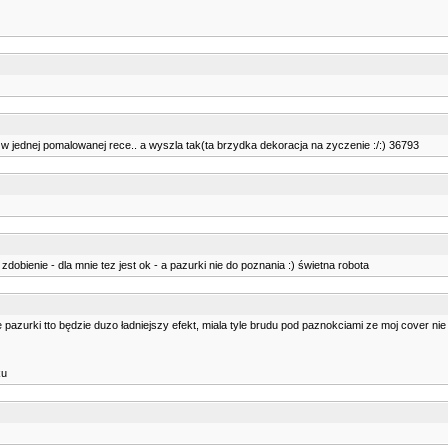
 w jednej pomalowanej rece.. a wyszla tak(ta brzydka dekoracja na zyczenie :/:) 36793
zdobienie - dla mnie tez jest ok - a pazurki nie do poznania :) świetna robota
e pazurki tto będzie duzo ładniejszy efekt, miala tyle brudu pod paznokciami ze moj cover nie
ku