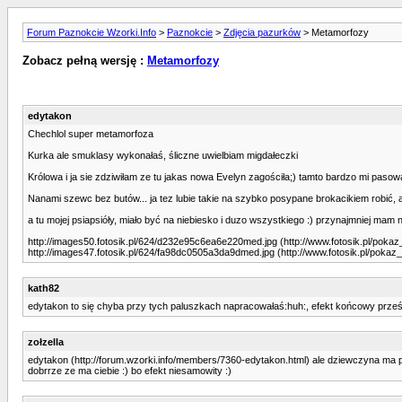
Forum Paznokcie Wzorki.Info
>
Paznokcie
>
Zdjęcia pazurków
> Metamorfozy
Zobacz pełną wersję :
Metamorfozy
edytakon
Chechlol super metamorfoza
Kurka ale smuklasy wykonałaś, śliczne uwielbiam migdałeczki
Królowa i ja sie zdziwiłam ze tu jakas nowa Evelyn zagościła;) tamto bardzo mi pasowa
Nanami szewc bez butów... ja tez lubie takie na szybko posypane brokacikiem robić,
a tu mojej psiapsióły, miało być na niebiesko i duzo wszystkiego :) przynajmniej mam 
http://images50.fotosik.pl/624/d232e95c6ea6e220med.jpg (http://www.fotosik.pl/pok
http://images47.fotosik.pl/624/fa98dc0505a3da9dmed.jpg (http://www.fotosik.pl/pok
kath82
edytakon to się chyba przy tych paluszkach napracowałaś:huh:, efekt końcowy prześli
zołzella
edytakon (http://forum.wzorki.info/members/7360-edytakon.html) ale dziewczyna ma 
dobrrze ze ma ciebie :) bo efekt niesamowity :)