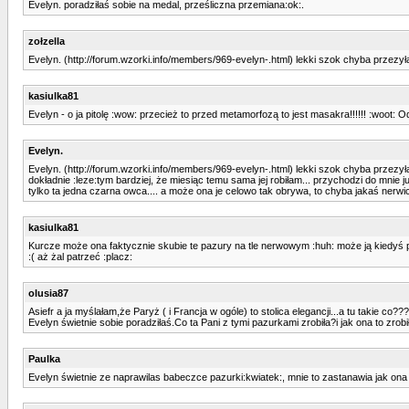
Evelyn. poradziłaś sobie na medal, prześliczna przemiana:ok:.
zołzella
Evelyn. (http://forum.wzorki.info/members/969-evelyn-.html) lekki szok chyba przezyła
kasiulka81
Evelyn - o ja pitolę :wow: przecież to przed metamorfozą to jest masakra!!!!!! :woot:
Evelyn.
Evelyn. (http://forum.wzorki.info/members/969-evelyn-.html) lekki szok chyba przezyła
dokładnie :leze:tym bardziej, że miesiąc temu sama jej robiłam... przychodzi do mnie ju
tylko ta jedna czarna owca.... a może ona je celowo tak obrywa, to chyba jakaś nerwi
kasiulka81
Kurcze może ona faktycznie skubie te pazury na tle nerwowym :huh: może ją kiedyś podp
:( aż żal patrzeć :placz:
olusia87
Asiefr a ja myślałam,że Paryż ( i Francja w ogóle) to stolica elegancji...a tu takie co??
Evelyn świetnie sobie poradziłaś.Co ta Pani z tymi pazurkami zrobiła?i jak ona to zro
Paulka
Evelyn świetnie ze naprawilas babeczce pazurki:kwiatek:, mnie to zastanawia jak on