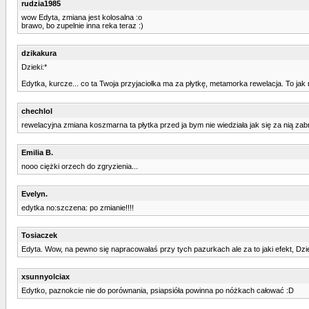
rudzia1985
wow Edyta, zmiana jest kolosalna :o
brawo, bo zupelnie inna reka teraz :)
dzikakura
Dzieki:*
Edytka, kurcze... co ta Twoja przyjaciołka ma za płytkę, metamorka rewelacja. To jak
chechlol
rewelacyjna zmiana koszmarna ta płytka przed ja bym nie wiedziała jak się za nią zab
Emilia B.
nooo ciężki orzech do zgryzienia...
Evelyn.
edytka no:szczena: po zmianie!!!!
Tosiaczek
Edyta. Wow, na pewno się napracowałaś przy tych pazurkach ale za to jaki efekt, Dz
xsunnyolciax
Edytko, paznokcie nie do porównania, psiapsióła powinna po nóżkach całować :D