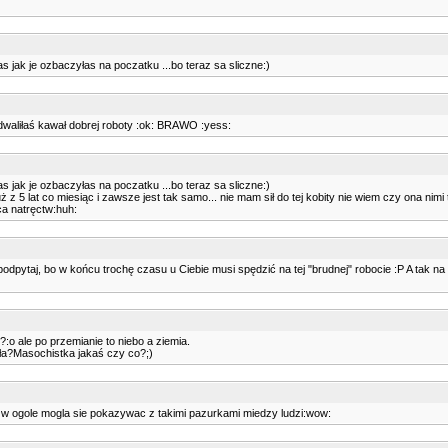
s jak je ozbaczyłas na poczatku ...bo teraz sa sliczne:)
 Odwaliłaś kawał dobrej roboty :ok: BRAWO :yess:
s jak je ozbaczyłas na poczatku ...bo teraz sa sliczne:)
ż z 5 lat co miesiąc i zawsze jest tak samo... nie mam sił do tej kobity nie wiem czy ona nimi 
ca natręctw:huh:
ytaj, bo w końcu trochę czasu u Ciebie musi spędzić na tej "brudnej" robocie :P A tak na mar
??:o ale po przemianie to niebo a ziemia.
biła?Masochistka jakaś czy co?;)
a w ogole mogla sie pokazywac z takimi pazurkami miedzy ludzi:wow: