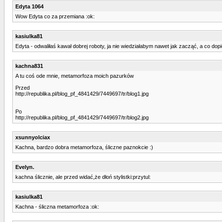
Edyta 1064
Wow Edyta co za przemiana :ok:
kasiulka81
Edyta - odwaliłaś kawał dobrej roboty, ja nie wiedziałabym nawet jak zacząć, a co do
kachna831
A tu coś ode mnie, metamorfoza moich pazurków
Przed
http://republika.pl/blog_pf_4841429/7449697/tr/blog1.jpg
Po
http://republika.pl/blog_pf_4841429/7449697/tr/blog2.jpg
xsunnyolciax
Kachna, bardzo dobra metamorfoza, śliczne paznokcie :)
Evelyn.
kachna ślicznie, ale przed widać,że dłoń stylistki:przytul:
kasiulka81
Kachna - śliczna metamorfoza :ok: