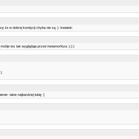
zę że w dobrej kondycji chyba nie są :) :kwiatek:
mo0je tez tak wyglądaja przed metamorfoza :):):)
:)
nie- takie najbardziej lubię :]