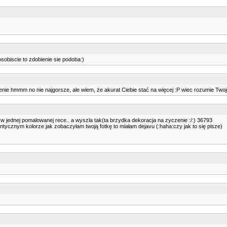
osobiscie to zdobienie sie podoba:)
 a zdobienie hmmm no nie najgorsze, ale wiem, że akurat Ciebie stać na więcej :P wiec rozumie T
 w jednej pomalowanej rece.. a wyszla tak(ta brzydka dekoracja na zyczenie :/:) 36793
identycznym kolorze jak zobaczyłam twoją fotkę to miałam dejavu (:haha:czy jak to się pisze)