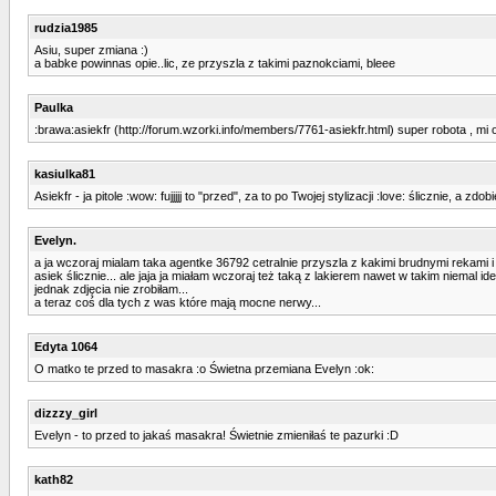
rudzia1985
Asiu, super zmiana :)
a babke powinnas opie..lic, ze przyszla z takimi paznokciami, bleee
Paulka
:brawa:asiekfr (http://forum.wzorki.info/members/7761-asiekfr.html) super robota , mi 
kasiulka81
Asiekfr - ja pitole :wow: fujjjjj to "przed", za to po Twojej stylizacji :love: ślicznie,
Evelyn.
a ja wczoraj mialam taka agentke 36792 cetralnie przyszla z kakimi brudnymi rekami i
asiek ślicznie... ale jaja ja miałam wczoraj też taką z lakierem nawet w takim niemal 
jednak zdjęcia nie zrobiłam...
a teraz coś dla tych z was które mają mocne nerwy...
Edyta 1064
O matko te przed to masakra :o Świetna przemiana Evelyn :ok:
dizzzy_girl
Evelyn - to przed to jakaś masakra! Świetnie zmieniłaś te pazurki :D
kath82