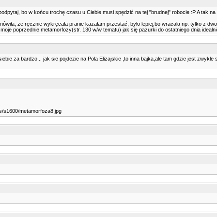
ytaj, bo w końcu trochę czasu u Ciebie musi spędzić na tej "brudnej" robocie :P A tak na mar
j mówiła, że ręcznie wykręcała pranie kazałam przestać, było lepiej,bo wracała np. tylko z dw
oje poprzednie metamorfozy(str. 130 w/w tematu) jak się pazurki do ostatniego dnia idealnie 
iebie za bardzo... jak sie pojdezie na Pola Elizajskie ,to inna bajka,ale tam gdzie jest zwykle
/s1600/metamorfoza8.jpg