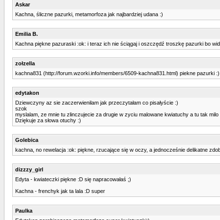
Askar
Kachna, śliczne pazurki, metamorfoza jak najbardziej udana :)
Emilia B.
Kachna piękne pazuraski :ok: i teraz ich nie ściągaj i oszczędź troszkę pazurki bo wid
zołzella
kachna831 (http://forum.wzorki.info/members/6509-kachna831.html) piekne pazurki :) 
edytakon
Dziewczyny az sie zaczerwienilam jak przeczytałam co pisałyście :)
szok
myslalam, ze mnie tu zlinczujecie za drugie w zyciu malowane kwiatuchy a tu tak milo 
Dziękuje za słowa otuchy :)
Golebica
kachna, no rewelacja :ok: piękne, rzucające się w oczy, a jednocześnie delikatne zdobie
dizzzy_girl
Edyta - kwiateczki piękne :D się napracowałaś ;)
Kachna - frenchyk jak ta lala :D super
Paulka