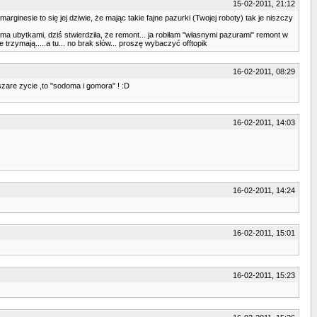
15-02-2011, 21:12
ginesie to się jej dziwie, że mając takie fajne pazurki (Twojej roboty) tak je niszczy
oma ubytkami, dziś stwierdziła, że remont... ja robiłam "własnymi pazurami" remont w
trzymają.....a tu... no brak słów... proszę wybaczyć offtopik
16-02-2011, 08:29
 szare zycie ,to "sodoma i gomora" ! :D
16-02-2011, 14:03
16-02-2011, 14:24
16-02-2011, 15:01
16-02-2011, 15:23