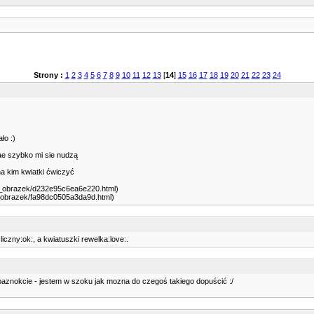
Strony :
1
2
3
4
5
6
7
8
9
10
11
12
13
[
14
]
15
16
17
18
19
20
21
22
23
24
ło :)
 ae szybko mi sie nudzą
na kim kwiatki ćwiczyć
az_obrazek/d232e95c6ea6e220.html)
az_obrazek/fa98dc0505a3da9d.html)
czny:ok:, a kwiatuszki rewelka:love:.
paznokcie - jestem w szoku jak mozna do czegoś takiego dopuścić :/