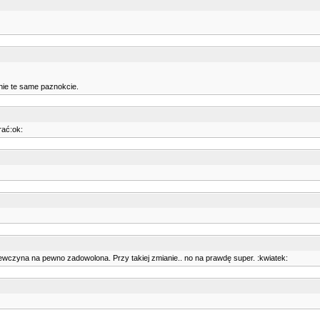
 nie te same paznokcie.
rać:ok:
iewczyna na pewno zadowolona. Przy takiej zmianie.. no na prawdę super. :kwiatek: