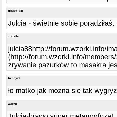
dizzzy_girl
Julcia - świetnie sobie poradziłaś,
zołzella
julcia88http://forum.wzorki.info/im
(http://forum.wzorki.info/members/
zrywanie pazurków to masakra jest
trendy77
ło matko jak mozna sie tak wygryzc
asiekfr
Julcia-brawo,super metamorfoza!