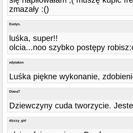
zmazały :()
Evelyn.
luśka, super!!
olcia...noo szybko postępy robisz:o
edytakon
Luśka piękne wykonanie, zdobien
DianaT
Dziewczyny cuda tworzycie. Jest
dizzzy_girl