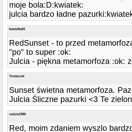
moje bola:D:kwiatek:
julcia bardzo ładne pazurki:kwiate
kasiulka81
RedSunset - to przed metamorfozą
"po" to super :ok:
Julcia - piękna metamorfoza :ok: 
Tosiaczek
Sunset świetna metamorfoza. Pazurk
Julcia Śliczne pazurki <3 Te zielon
rudzia1985
Red, moim zdaniem wyszlo bardzo l