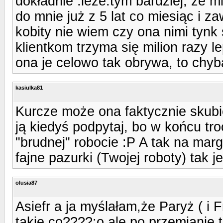
dokładnie :leze:tym bardziej, że m
do mnie już z 5 lat co miesiąc i za
kobity nie wiem czy ona nimi tynk 
klientkom trzyma się milion razy l
ona je celowo tak obrywa, to chyb
kasiulka81
Kurcze może ona faktycznie skubi
ją kiedyś podpytaj, bo w końcu tr
"brudnej" robocie :P A tak na margi
fajne pazurki (Twojej roboty) tak je
olusia87
Asiefr a ja myślałam,że Paryż ( i Fr
takie co????:o ale po przemianie t