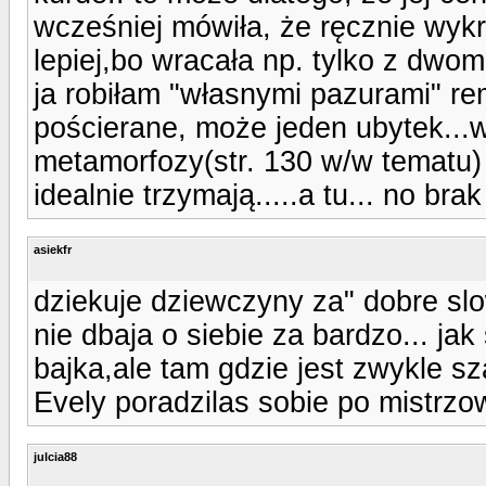
wcześniej mówiła, że ręcznie wykr
lepiej,bo wracała np. tylko z dwom
ja robiłam "własnymi pazurami" re
pościerane, może jeden ubytek...
metamorfozy(str. 130 w/w tematu) 
idealnie trzymają.....a tu... no br
asiekfr
dziekuje dziewczyny za" dobre slow
nie dbaja o siebie za bardzo... jak 
bajka,ale tam gdzie jest zwykle sz
Evely poradzilas sobie po mistrzo
julcia88