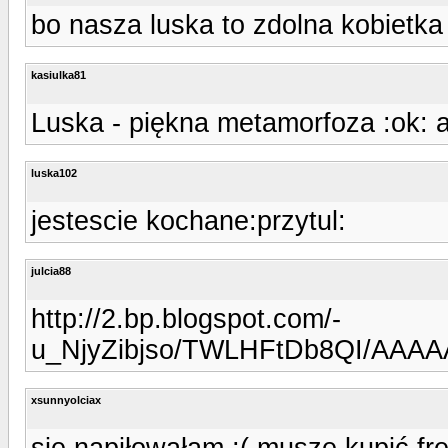
bo nasza luska to zdolna kobietka
kasiulka81
Luska - piękna metamorfoza :ok: a
luska102
jestescie kochane:przytul:
julcia88
http://2.bp.blogspot.com/-
u_NjyZibjso/TWLHFtDb8QI/AAAA
xsunnyolciax
się napiłowałam ;( muszę kupić fre