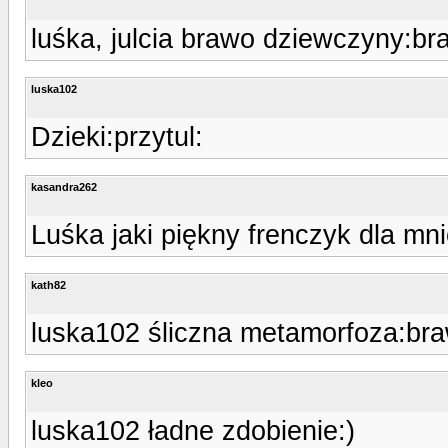
luśka, julcia brawo dziewczyny:br
luska102
Dzieki:przytul:
kasandra262
Luśka jaki piękny frenczyk dla mn
kath82
luska102 śliczna metamorfoza:bra
kleo
luska102 ładne zdobienie:)