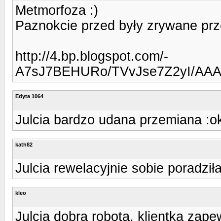
Metmorfoza :)
Paznokcie przed były zrywane prze
http://4.bp.blogspot.com/-
A7sJ7BEHURo/TVvJse7Z2yI/AAA
Edyta 1064
Julcia bardzo udana przemiana :ok
kath82
Julcia rewelacyjnie sobie poradził
kleo
Julcia dobra robota, klientka za