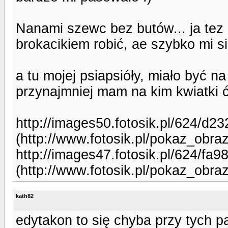
Nanami szewc bez butów... ja tez
brokacikiem robić, ae szybko mi s
a tu mojej psiapsióły, miało być n
przynajmniej mam na kim kwiatki 
http://images50.fotosik.pl/624/d
(http://www.fotosik.pl/pokaz_obr
http://images47.fotosik.pl/624/f
(http://www.fotosik.pl/pokaz_obr
kath82
edytakon to się chyba przy tych p