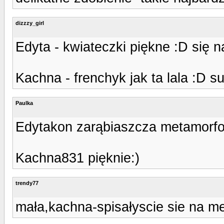
dizzzy_girl
Edyta - kwiateczki piękne :D się 
Kachna - frenchyk jak ta lala :D s
Paulka
Edytakon zarąbiaszcza metamorfoz
Kachna831 pięknie:)
trendy77
mała,kachna-spisałyscie sie na me