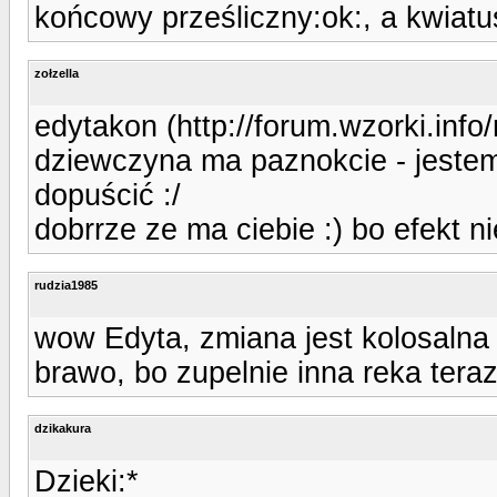
końcowy prześliczny:ok:, a kwiatus
zołzella
edytakon (http://forum.wzorki.inf
dziewczyna ma paznokcie - jeste
dopuścić :/
dobrrze ze ma ciebie :) bo efekt n
rudzia1985
wow Edyta, zmiana jest kolosalna 
brawo, bo zupelnie inna reka teraz
dzikakura
Dzieki:*