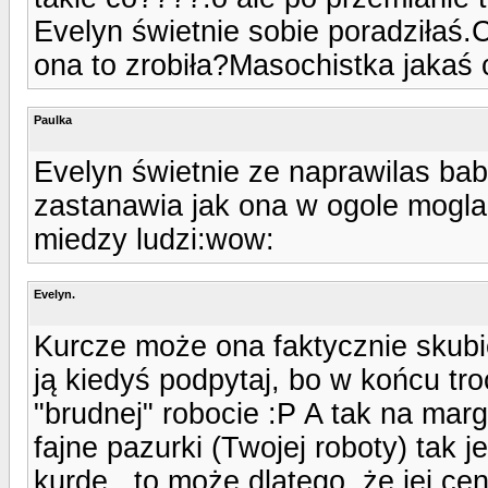
Evelyn świetnie sobie poradziłaś.C
ona to zrobiła?Masochistka jakaś 
Paulka
Evelyn świetnie ze naprawilas bab
zastanawia jak ona w ogole mogla
miedzy ludzi:wow:
Evelyn.
Kurcze może ona faktycznie skubi
ją kiedyś podpytaj, bo w końcu tr
"brudnej" robocie :P A tak na margi
fajne pazurki (Twojej roboty) tak je
kurde.. to może dlatego, że jej ce