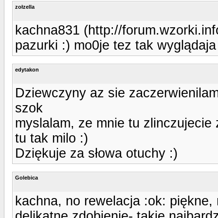
zołzella
kachna831 (http://forum.wzorki.i
pazurki :) mo0je tez tak wyglądaja
edytakon
Dziewczyny az sie zaczerwienilam 
szok
myslalam, ze mnie tu zlinczujecie
tu tak milo :)
Dziękuje za słowa otuchy :)
Golebica
kachna, no rewelacja :ok: piękne,
delikatne zdobienie- takie najbardzi