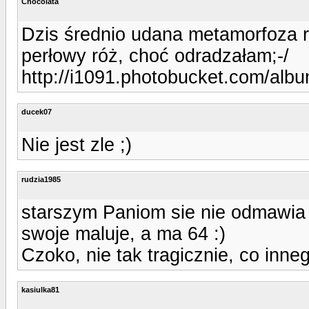
Chocolata
Dzis średnio udana metamorfoza rą
perłowy róż, choć odradzałam;-/
http://i1091.photobucket.com/al
ducek07
Nie jest zle ;)
rudzia1985
starszym Paniom sie nie odmawia 
swoje maluje, a ma 64 :)
Czoko, nie tak tragicznie, co inne
kasiulka81