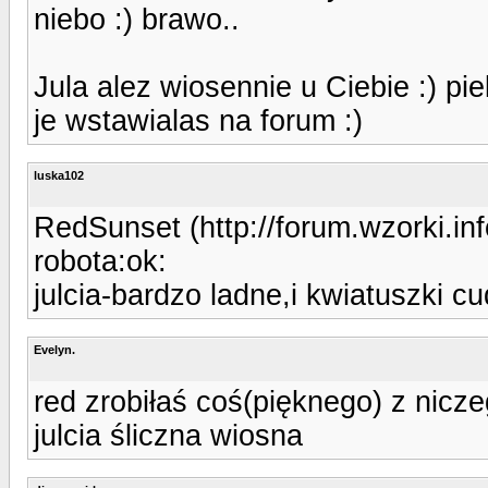
niebo :) brawo..
Jula alez wiosennie u Ciebie :) pi
je wstawialas na forum :)
luska102
RedSunset (http://forum.wzorki.i
robota:ok:
julcia-bardzo ladne,i kwiatuszki c
Evelyn.
red zrobiłaś coś(pięknego) z nicz
julcia śliczna wiosna