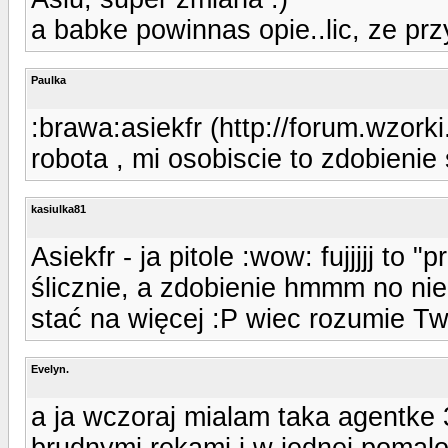
a babke powinnas opie..lic, ze prz
Paulka
:brawa:asiekfr (http://forum.wzork
robota , mi osobiscie to zdobienie
kasiulka81
Asiekfr - ja pitole :wow: fujjjjj to "
ślicznie, a zdobienie hmmm no nie
stać na więcej :P wiec rozumie T
Evelyn.
a ja wczoraj mialam taka agentke 
brudnymi rekami i w jednej pomalo