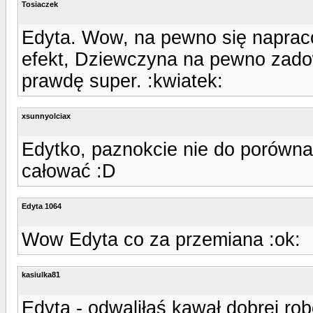
Tosiaczek
Edyta. Wow, na pewno się napraco
efekt, Dziewczyna na pewno zadow
prawdę super. :kwiatek:
xsunnyolciax
Edytko, paznokcie nie do porówna
całować :D
Edyta 1064
Wow Edyta co za przemiana :ok:
kasiulka81
Edyta - odwaliłaś kawał dobrej rob