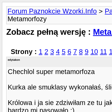
Forum Paznokcie Wzorki.Info
>
Pa
Metamorfozy
Zobacz pełną wersję :
Meta
Strony :
1
2
3
4
5
6
7
8
9
10
11
edytakon
Chechlol super metamorfoza
Kurka ale smuklasy wykonałaś, śl
Królowa i ja sie zdziwiłam ze tu j
bardzo mi pasowało :)