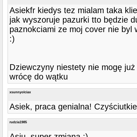
Asiekfr kiedys tez mialam taka kli
jak wyszoruje pazurki tto będzie d
paznokciami ze moj cover nie byl 
:)
Dziewczyny niestety nie mogę już 
wrócę do wątku
xsunnyolciax
Asiek, praca genialna! Czyściutkie,
rudzia1985
Asiu, super zmiana :)