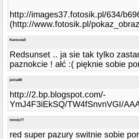
http://images37.fotosik.pl/634/b6
(http://www.fotosik.pl/pokaz_obra
Kaniusia0
Redsunset .. ja sie tak tylko zas
paznokcie ! ałć :( pięknie sobie por
julcia88
http://2.bp.blogspot.com/-
YmJ4F3iEkSQ/TW4fSnvnVGI/AAA
trendy77
red super pazury switnie sobie por