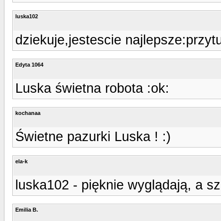
luska102
dziekuje,jestescie najlepsze:przytu
Edyta 1064
Luska świetna robota :ok:
kochanaa
Świetne pazurki Luska ! :)
ela-k
luska102 - pięknie wyglądają, a sz
Emilia B.