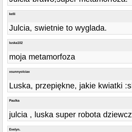
kelli
Julcia, swietnie to wyglada.
luska102
moja metamorfoza
xsunnyolciax
Luska, przepiękne, jakie kwiatki :s
Paulka
julcia , luska super robota dziewcz
Evelyn.