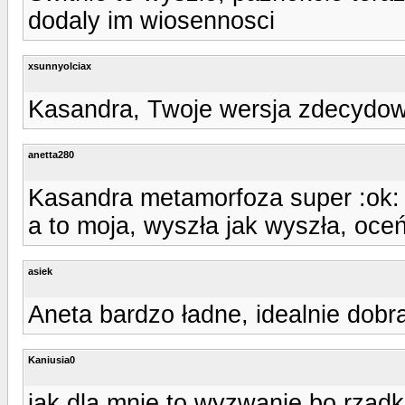
dodaly im wiosennosci
xsunnyolciax
Kasandra, Twoje wersja zdecydowa
anetta280
Kasandra metamorfoza super :ok:
a to moja, wyszła jak wyszła, oce
asiek
Aneta bardzo ładne, idealnie dobra
Kaniusia0
jak dla mnie to wyzwanie bo rzadko