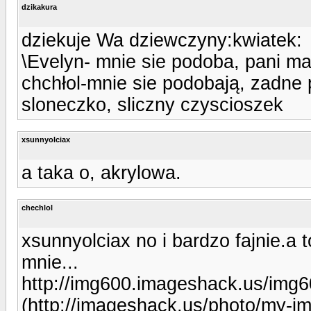
dzikakura
dziekuje Wa dziewczyny:kwiatek:
\Evelyn- mnie sie podoba, pani ma 
chchłol-mnie sie podobają, zadne
sloneczko, sliczny czyscioszek
xsunnyolciax
a taka o, akrylowa.
chechlol
xsunnyolciax no i bardzo fajnie.a 
mnie...
http://img600.imageshack.us/img
(http://imageshack.us/photo/my-i