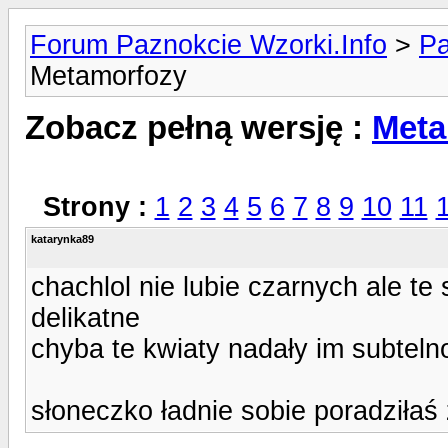
Forum Paznokcie Wzorki.Info
>
Pa
Metamorfozy
Zobacz pełną wersję :
Meta
Strony :
1
2
3
4
5
6
7
8
9
10
11
katarynka89
chachlol nie lubie czarnych ale te
delikatne
chyba te kwiaty nadały im subteln
słoneczko ładnie sobie poradziłaś