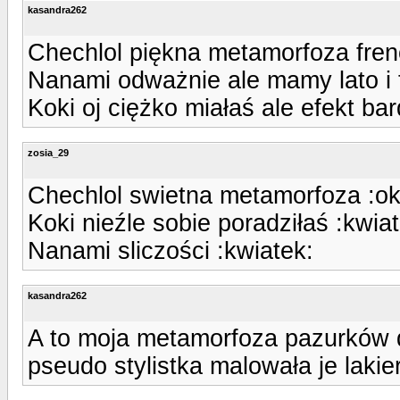
kasandra262
Chechlol piękna metamorfoza fren
Nanami odważnie ale mamy lato i 
Koki oj ciężko miałaś ale efekt ba
zosia_29
Chechlol swietna metamorfoza :ok
Koki nieźle sobie poradziłaś :kwia
Nanami sliczości :kwiatek:
kasandra262
A to moja metamorfoza pazurków d
pseudo stylistka malowała je lakie