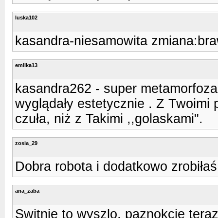
luska102
kasandra-niesamowita zmiana:bra
emilka13
kasandra262 - super metamorfoza. 
wyglądały estetycznie . Z Twoimi 
czuła, niż z Takimi ,,golaskami".
zosia_29
Dobra robota i dodatkowo zrobiłaś 
ana_zaba
Switnie to wyszlo, paznokcie teraz