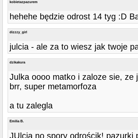
kobietazpazurem
hehehe będzie odrost 14 tyg :D Ba
dizzzy_girl
julcia - ale za to wiesz jak twoje 
dzikakura
Julka oooo matko i zaloze sie, ze
brr, super metamorfoza
a tu zalegla
Emilia B.
JUlcia no spory odrościk! pazurki p