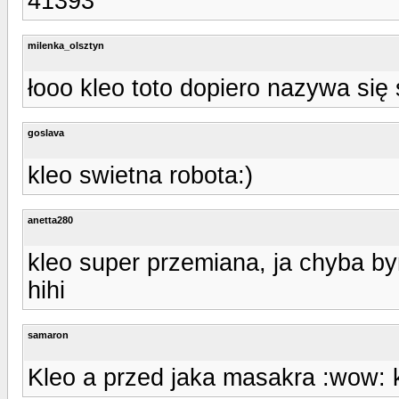
41393
milenka_olsztyn
łooo kleo toto dopiero nazywa się 
goslava
kleo swietna robota:)
anetta280
kleo super przemiana, ja chyba by
hihi
samaron
Kleo a przed jaka masakra :wow: 