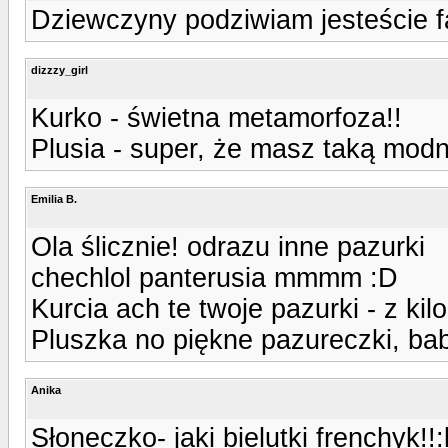
Dziewczyny podziwiam jesteście f
dizzzy_girl
Kurko - świetna metamorfoza!!
Plusia - super, że masz taką mod
Emilia B.
Ola ślicznie! odrazu inne pazurki
chechlol panterusia mmmm :D
Kurcia ach te twoje pazurki - z kil
Pluszka no piękne pazureczki, ba
Anika
Słoneczko- jaki bielutki frenchyk!!: