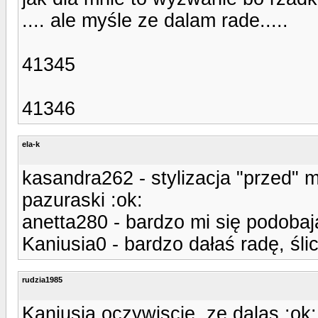
.... ale myśle ze dalam rade.....
41345
41346
ela-k
kasandra262 - stylizacja "przed" m
pazuraski :ok:
anetta280 - bardzo mi się podobają
Kaniusia0 - bardzo dałaś radę, ślicz
rudzia1985
Kaniusia oczywiscie, ze dalas :ok: