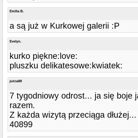
Emilia B.
a są już w Kurkowej galerii :P
Evelyn.
kurko piękne:love:
pluszku delikatesowe:kwiatek:
julcia88
7 tygodniowy odrost... ja się boje
razem.
Z każda wizytą przeciąga dłużej...
40899