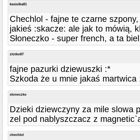
kasiulka81
Chechlol - fajne te czarne szpony,
jakieś :skacze: ale jak to mówią, k
Słoneczko - super french, a ta biel
zlotko87
fajne pazurki dziewuszki :*
Szkoda że u mnie jakaś martwica 
sloneczko
Dzieki dziewczyny za mile slowa p
zel pod nablyszczacz z magnetic`a
chechlol