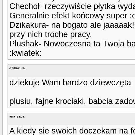
Chechoł- rzeczywiście płytka wydaj
Generalnie efekt końcowy super :
Dzikakura- na bogato ale jaaaaak!
przy nich troche pracy.
Plushak- Nowoczesna ta Twoja babc
:kwiatek:
dzikakura
dziekuje Wam bardzo dziewczęta
plusiu, fajne krociaki, babcia za
ana_zaba
A kiedy sie swoich doczekam na 