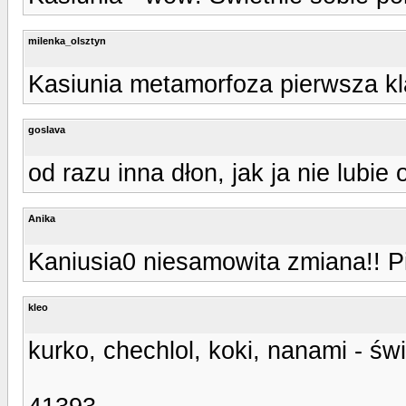
milenka_olsztyn
Kasiunia metamorfoza pierwsza kl
goslava
od razu inna dłon, jak ja nie lubie
Anika
Kaniusia0 niesamowita zmiana!! Pi
kleo
kurko, chechlol, koki, nanami - św