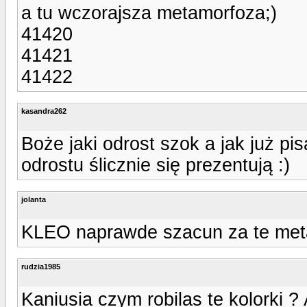
a tu wczorajsza metamorfoza;)
41420
41421
41422
kasandra262
Boże jaki odrost szok a jak już pi
odrostu ślicznie się prezentują :)
jolanta
KLEO naprawde szacun za te met
rudzia1985
Kaniusia czym robilas te kolorki ?