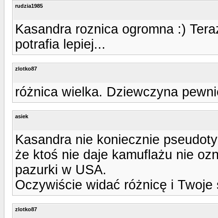
rudzia1985
Kasandra roznica ogromna :) Teraz
potrafia lepiej...
zlotko87
różnica wielka. Dziewczyna pewn
asiek
Kasandra nie koniecznie pseudotyl
że ktoś nie daje kamuflażu nie oz
pazurki w USA.
Oczywiście widać różnicę i Twoje s
zlotko87