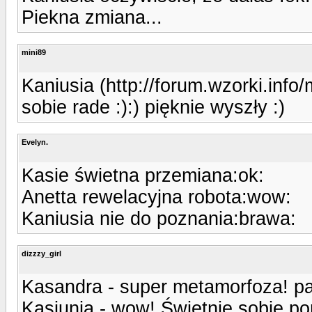
Piekna zmiana...
mini89
Kaniusia (http://forum.wzorki.inf
sobie rade :):) pięknie wyszły :)
Evelyn.
Kasie świetna przemiana:ok:
Anetta rewelacyjna robota:wow:
Kaniusia nie do poznania:brawa:
dizzzy_girl
Kasandra - super metamorfoza! paz
Kasiunia - wow! Świetnie sobie po