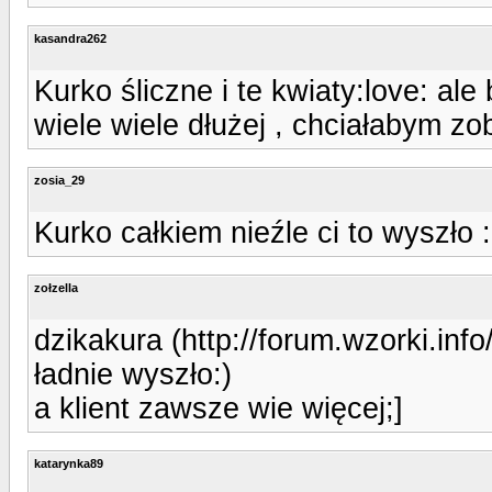
kasandra262
Kurko śliczne i te kwiaty:love: al
wiele wiele dłużej , chciałabym zo
zosia_29
Kurko całkiem nieźle ci to wyszło 
zołzella
dzikakura (http://forum.wzorki.in
ładnie wyszło:)
a klient zawsze wie więcej;]
katarynka89