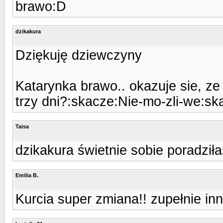
brawo:D
dzikakura
Dziękuję dziewczyny
Katarynka brawo.. okazuje sie, z
trzy dni?:skacze:Nie-mo-zli-we:sk
Taisa
dzikakura świetnie sobie poradziłaś
Emilia B.
Kurcia super zmiana!! zupełnie inn