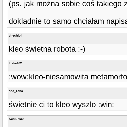
(ps. jak można sobie coś takiego zr
dokladnie to samo chciałam napisa
chechlol
kleo świetna robota :-)
luska102
:wow:kleo-niesamowita metamorfoza
ana_zaba
świetnie ci to kleo wyszlo :win:
Kaniusia0