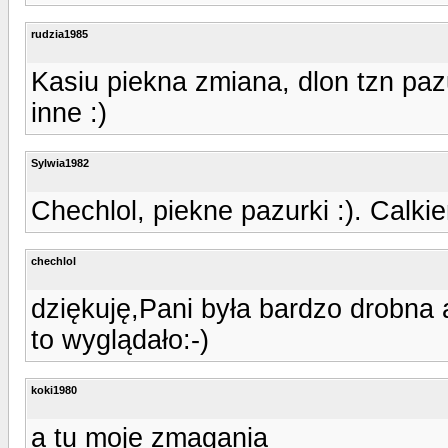
rudzia1985
Kasiu piekna zmiana, dlon tzn paz
inne :)
Sylwia1982
Chechlol, piekne pazurki :). Calki
chechlol
dziękuję,Pani była bardzo drobna a
to wyglądało:-)
koki1980
a tu moje zmagania