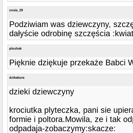
zosia_29
Podziwiam was dziewczyny, szczę
dałyście odrobinę szczęścia :kwia
plushak
Pięknie dziękuje przekaże Babci 
dzikakura
dzieki dziewczyny
krociutka plyteczka, pani sie upier
formie i poltora.Mowila, ze i tak 
odpadaja-zobaczymy:skacze: