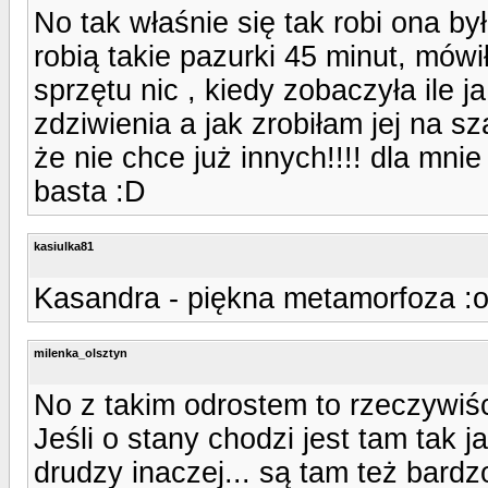
No tak właśnie się tak robi ona by
robią takie pazurki 45 minut, mówił
sprzętu nic , kiedy zobaczyła ile 
zdziwienia a jak zrobiłam jej na s
że nie chce już innych!!!! dla mnie
basta :D
kasiulka81
Kasandra - piękna metamorfoza :ok:
milenka_olsztyn
No z takim odrostem to rzeczywiś
Jeśli o stany chodzi jest tam tak 
drudzy inaczej... są tam też bardzo