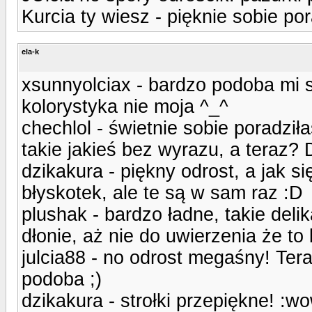
Kurcia ty wiesz - pięknie sobie por
ela-k
xsunnyolciax - bardzo podoba mi si
kolorystyka nie moja ^_^
chechlol - świetnie sobie poradziła
takie jakieś bez wyrazu, a teraz? 
dzikakura - piękny odrost, a jak s
błyskotek, ale te są w sam raz :D
plushak - bardzo ładne, takie del
dłonie, aż nie do uwierzenia że to
julcia88 - no odrost megaśny! Tera
podoba ;)
dzikakura - strołki przepiękne! :w