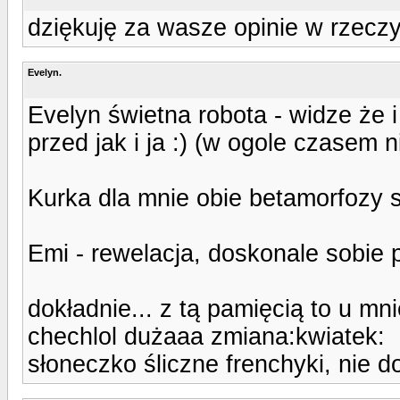
dziękuję za wasze opinie w rzeczy
Evelyn.
Evelyn świetna robota - widze że 
przed jak i ja :) (w ogole czasem n
Kurka dla mnie obie betamorfozy są
Emi - rewelacja, doskonale sobie 
dokładnie... z tą pamięcią to u mn
chechlol dużaaa zmiana:kwiatek:
słoneczko śliczne frenchyki, nie d