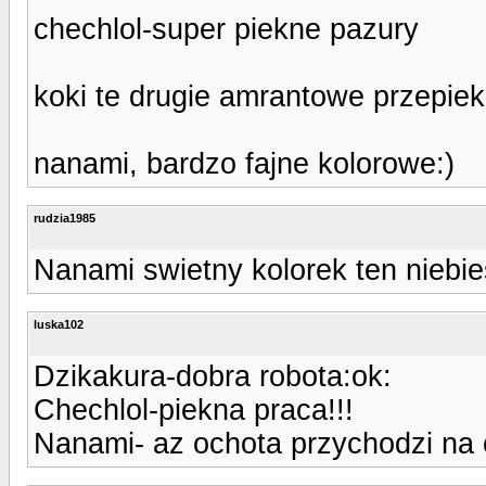
chechlol-super piekne pazury
koki te drugie amrantowe przepie
nanami, bardzo fajne kolorowe:)
rudzia1985
Nanami swietny kolorek ten niebies
luska102
Dzikakura-dobra robota:ok:
Chechlol-piekna praca!!!
Nanami- az ochota przychodzi na 