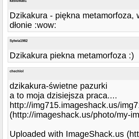
kasiulka81
Dzikakura - piękna metamorfoza, w
dłonie :wow:
Sylwia1982
Dzikakura piekna metamorfoza :)
chechlol
dzikakura-świetne pazurki
a to moja dzisiejsza praca....
http://img715.imageshack.us/img7
(http://imageshack.us/photo/my-i
Uploaded with ImageShack.us (htt