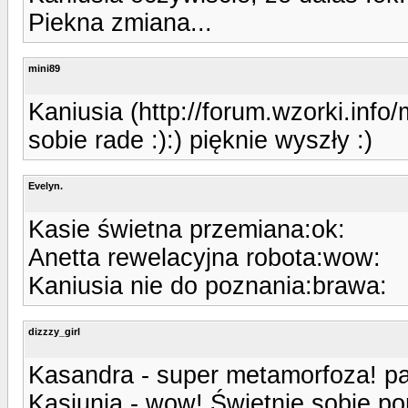
Piekna zmiana...
mini89
Kaniusia (http://forum.wzorki.inf
sobie rade :):) pięknie wyszły :)
Evelyn.
Kasie świetna przemiana:ok:
Anetta rewelacyjna robota:wow:
Kaniusia nie do poznania:brawa:
dizzzy_girl
Kasandra - super metamorfoza! paz
Kasiunia - wow! Świetnie sobie po