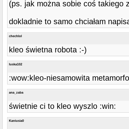
(ps. jak można sobie coś takiego zr
dokladnie to samo chciałam napisa
chechlol
kleo świetna robota :-)
luska102
:wow:kleo-niesamowita metamorfoza
ana_zaba
świetnie ci to kleo wyszlo :win:
Kaniusia0