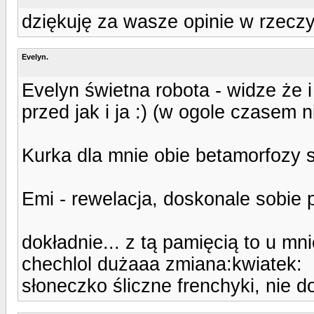
dziękuję za wasze opinie w rzeczy
Evelyn.
Evelyn świetna robota - widze że 
przed jak i ja :) (w ogole czasem n
Kurka dla mnie obie betamorfozy są
Emi - rewelacja, doskonale sobie 
dokładnie... z tą pamięcią to u mn
chechlol dużaaa zmiana:kwiatek:
słoneczko śliczne frenchyki, nie d