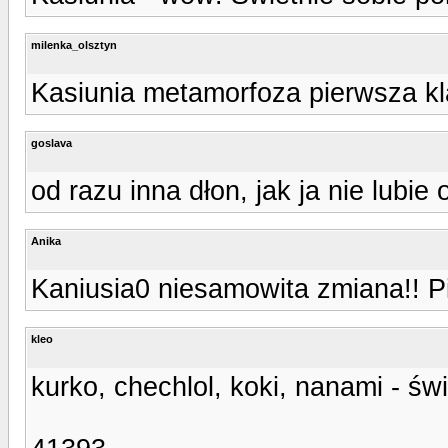
milenka_olsztyn
Kasiunia metamorfoza pierwsza kl
goslava
od razu inna dłon, jak ja nie lubie
Anika
Kaniusia0 niesamowita zmiana!! Pi
kleo
kurko, chechlol, koki, nanami - św