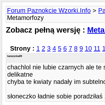
Forum Paznokcie Wzorki.Info
>
Pa
Metamorfozy
Zobacz pełną wersję :
Meta
Strony :
1
2
3
4
5
6
7
8
9
10
11
katarynka89
chachlol nie lubie czarnych ale te
delikatne
chyba te kwiaty nadały im subteln
słoneczko ładnie sobie poradziłaś