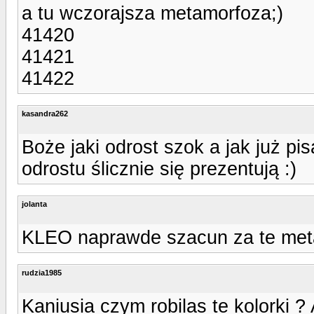
a tu wczorajsza metamorfoza;)
41420
41421
41422
kasandra262
Boże jaki odrost szok a jak już pi
odrostu ślicznie się prezentują :)
jolanta
KLEO naprawde szacun za te met
rudzia1985
Kaniusia czym robilas te kolorki ?