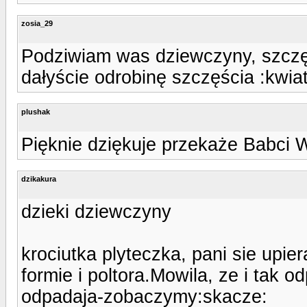
zosia_29
Podziwiam was dziewczyny, szczę
dałyście odrobinę szczęścia :kwia
plushak
Pięknie dziękuje przekaże Babci 
dzikakura
dzieki dziewczyny
krociutka plyteczka, pani sie upier
formie i poltora.Mowila, ze i tak 
odpadaja-zobaczymy:skacze: