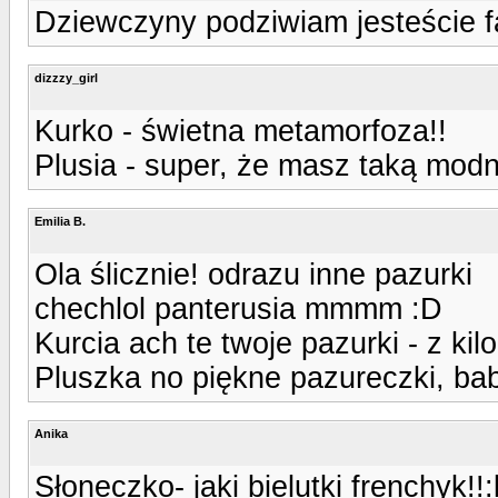
Dziewczyny podziwiam jesteście f
dizzzy_girl
Kurko - świetna metamorfoza!!
Plusia - super, że masz taką mod
Emilia B.
Ola ślicznie! odrazu inne pazurki
chechlol panterusia mmmm :D
Kurcia ach te twoje pazurki - z kil
Pluszka no piękne pazureczki, ba
Anika
Słoneczko- jaki bielutki frenchyk!!: