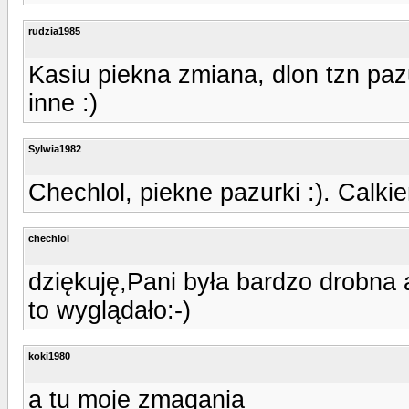
rudzia1985
Kasiu piekna zmiana, dlon tzn paz
inne :)
Sylwia1982
Chechlol, piekne pazurki :). Calki
chechlol
dziękuję,Pani była bardzo drobna a
to wyglądało:-)
koki1980
a tu moje zmagania