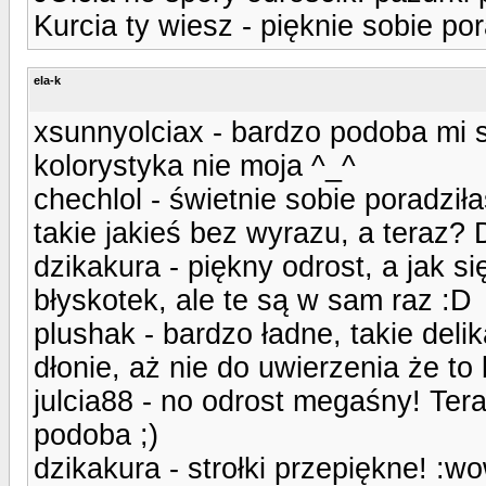
Kurcia ty wiesz - pięknie sobie por
ela-k
xsunnyolciax - bardzo podoba mi si
kolorystyka nie moja ^_^
chechlol - świetnie sobie poradziła
takie jakieś bez wyrazu, a teraz? 
dzikakura - piękny odrost, a jak s
błyskotek, ale te są w sam raz :D
plushak - bardzo ładne, takie del
dłonie, aż nie do uwierzenia że to
julcia88 - no odrost megaśny! Tera
podoba ;)
dzikakura - strołki przepiękne! :w