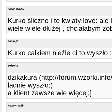
kasandra262
Kurko śliczne i te kwiaty:love: al
wiele wiele dłużej , chciałabym zo
zosia_29
Kurko całkiem nieźle ci to wyszło 
zołzella
dzikakura (http://forum.wzorki.in
ładnie wyszło:)
a klient zawsze wie więcej;]
katarynka89