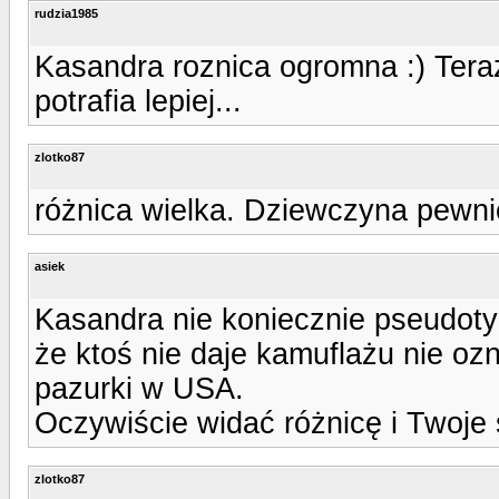
rudzia1985
Kasandra roznica ogromna :) Teraz
potrafia lepiej...
zlotko87
różnica wielka. Dziewczyna pewn
asiek
Kasandra nie koniecznie pseudotyl
że ktoś nie daje kamuflażu nie oz
pazurki w USA.
Oczywiście widać różnicę i Twoje s
zlotko87