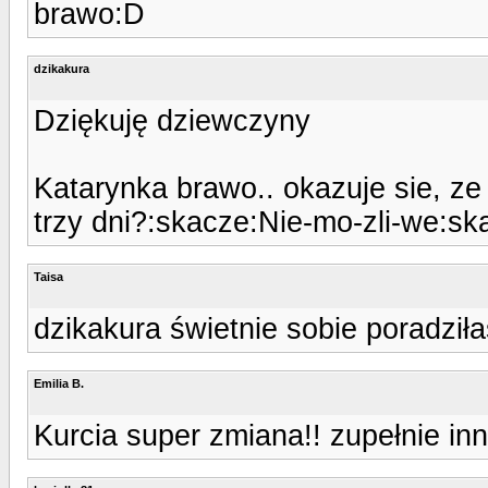
brawo:D
dzikakura
Dziękuję dziewczyny
Katarynka brawo.. okazuje sie, z
trzy dni?:skacze:Nie-mo-zli-we:sk
Taisa
dzikakura świetnie sobie poradziłaś
Emilia B.
Kurcia super zmiana!! zupełnie inn