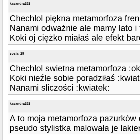
kasandra262
Chechlol piękna metamorfoza fren
Nanami odważnie ale mamy lato i 
Koki oj ciężko miałaś ale efekt ba
zosia_29
Chechlol swietna metamorfoza :ok
Koki nieźle sobie poradziłaś :kwia
Nanami sliczości :kwiatek:
kasandra262
A to moja metamorfoza pazurków d
pseudo stylistka malowała je lakie