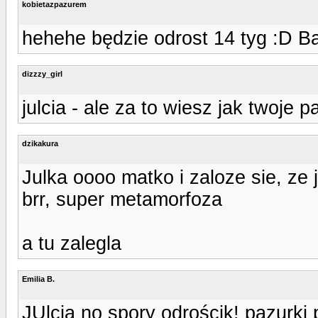
kobietazpazurem
hehehe będzie odrost 14 tyg :D Ba
dizzzy_girl
julcia - ale za to wiesz jak twoje 
dzikakura
Julka oooo matko i zaloze sie, ze
brr, super metamorfoza
a tu zalegla
Emilia B.
JUlcia no spory odrościk! pazurki p