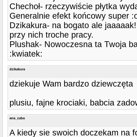
Chechoł- rzeczywiście płytka wydaj
Generalnie efekt końcowy super :
Dzikakura- na bogato ale jaaaaak!
przy nich troche pracy.
Plushak- Nowoczesna ta Twoja babc
:kwiatek:
dzikakura
dziekuje Wam bardzo dziewczęta
plusiu, fajne krociaki, babcia za
ana_zaba
A kiedy sie swoich doczekam na 