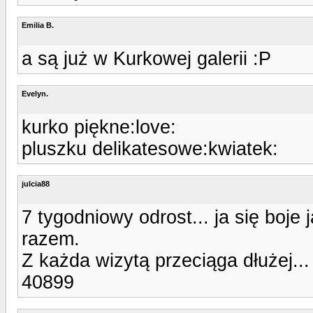
Emilia B.
a są już w Kurkowej galerii :P
Evelyn.
kurko piękne:love:
pluszku delikatesowe:kwiatek:
julcia88
7 tygodniowy odrost... ja się boje
razem.
Z każda wizytą przeciąga dłużej...
40899