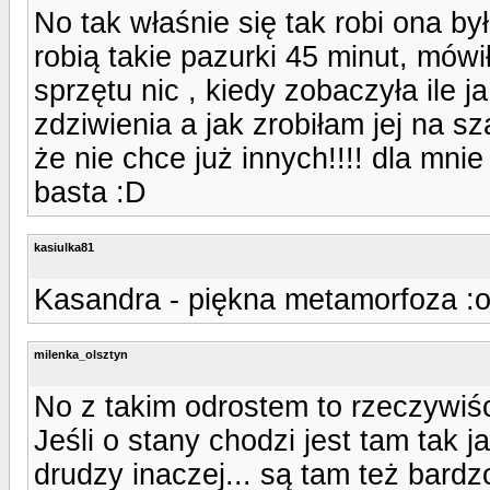
No tak właśnie się tak robi ona by
robią takie pazurki 45 minut, mówił
sprzętu nic , kiedy zobaczyła ile 
zdziwienia a jak zrobiłam jej na s
że nie chce już innych!!!! dla mnie
basta :D
kasiulka81
Kasandra - piękna metamorfoza :ok:
milenka_olsztyn
No z takim odrostem to rzeczywiś
Jeśli o stany chodzi jest tam tak 
drudzy inaczej... są tam też bardzo