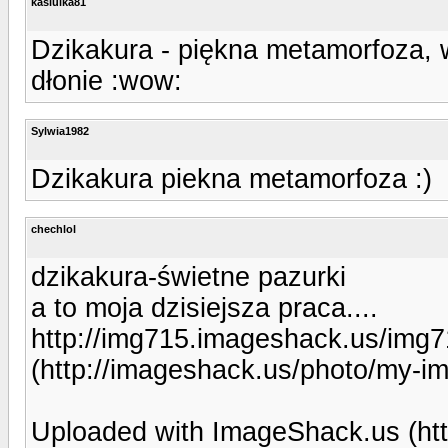
kasiulka81
Dzikakura - piękna metamorfoza, w
dłonie :wow:
Sylwia1982
Dzikakura piekna metamorfoza :)
chechlol
dzikakura-świetne pazurki
a to moja dzisiejsza praca....
http://img715.imageshack.us/img7
(http://imageshack.us/photo/my-i
Uploaded with ImageShack.us (htt