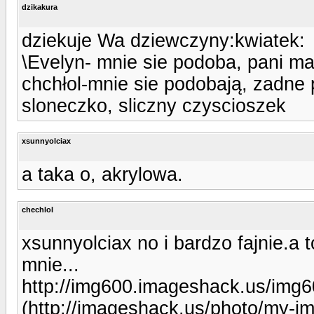
dzikakura
dziekuje Wa dziewczyny:kwiatek:
\Evelyn- mnie sie podoba, pani ma 
chchłol-mnie sie podobają, zadne
sloneczko, sliczny czyscioszek
xsunnyolciax
a taka o, akrylowa.
chechlol
xsunnyolciax no i bardzo fajnie.a 
mnie...
http://img600.imageshack.us/img
(http://imageshack.us/photo/my-i