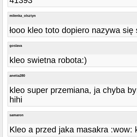
41393
milenka_olsztyn
łooo kleo toto dopiero nazywa się 
goslava
kleo swietna robota:)
anetta280
kleo super przemiana, ja chyba by
hihi
samaron
Kleo a przed jaka masakra :wow: 