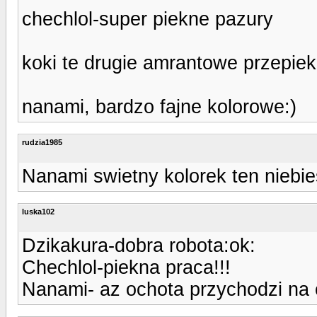
chechlol-super piekne pazury
koki te drugie amrantowe przepie
nanami, bardzo fajne kolorowe:)
rudzia1985
Nanami swietny kolorek ten niebies
luska102
Dzikakura-dobra robota:ok:
Chechlol-piekna praca!!!
Nanami- az ochota przychodzi na 