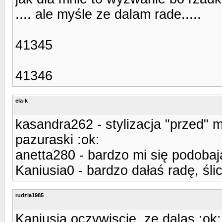
.... ale myśle ze dalam rade.....
41345
41346
ela-k
kasandra262 - stylizacja "przed" m
pazuraski :ok:
anetta280 - bardzo mi się podobają
Kaniusia0 - bardzo dałaś radę, ślicz
rudzia1985
Kaniusia oczywiscie, ze dalas :ok: