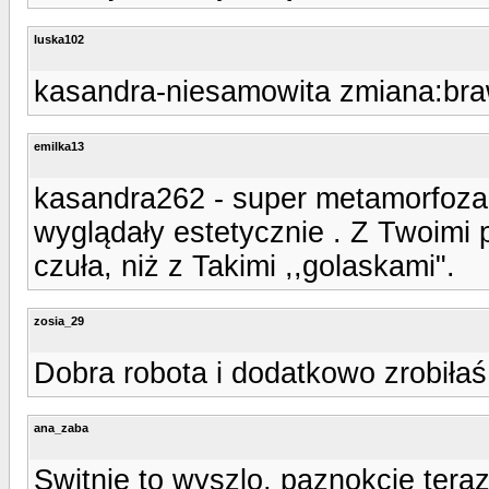
luska102
kasandra-niesamowita zmiana:bra
emilka13
kasandra262 - super metamorfoza. 
wyglądały estetycznie . Z Twoimi 
czuła, niż z Takimi ,,golaskami".
zosia_29
Dobra robota i dodatkowo zrobiłaś 
ana_zaba
Switnie to wyszlo, paznokcie teraz