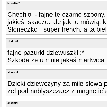
kasiulka81
Chechlol - fajne te czarne szpony,
jakieś :skacze: ale jak to mówią, k
Słoneczko - super french, a ta biel
zlotko87
fajne pazurki dziewuszki :*
Szkoda że u mnie jakaś martwica 
sloneczko
Dzieki dziewczyny za mile slowa p
zel pod nablyszczacz z magnetic`a
chechlol