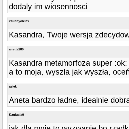
dodaly im wiosennosci
xsunnyolciax
Kasandra, Twoje wersja zdecydowa
anetta280
Kasandra metamorfoza super :ok:
a to moja, wyszła jak wyszła, oce
asiek
Aneta bardzo ładne, idealnie dobra
Kaniusia0
jak dla mnie to wyzwanie bo rzadko