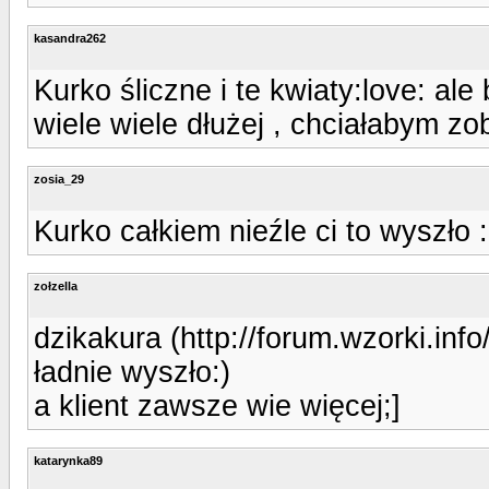
kasandra262
Kurko śliczne i te kwiaty:love: al
wiele wiele dłużej , chciałabym zo
zosia_29
Kurko całkiem nieźle ci to wyszło 
zołzella
dzikakura (http://forum.wzorki.in
ładnie wyszło:)
a klient zawsze wie więcej;]
katarynka89