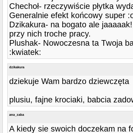
Chechoł- rzeczywiście płytka wydaj
Generalnie efekt końcowy super :
Dzikakura- na bogato ale jaaaaak!
przy nich troche pracy.
Plushak- Nowoczesna ta Twoja babc
:kwiatek:
dzikakura
dziekuje Wam bardzo dziewczęta
plusiu, fajne krociaki, babcia za
ana_zaba
A kiedy sie swoich doczekam na 