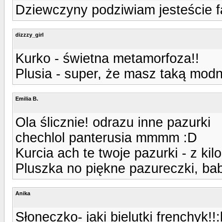
Dziewczyny podziwiam jesteście f
dizzzy_girl
Kurko - świetna metamorfoza!!
Plusia - super, że masz taką mod
Emilia B.
Ola ślicznie! odrazu inne pazurki
chechlol panterusia mmmm :D
Kurcia ach te twoje pazurki - z kil
Pluszka no piękne pazureczki, ba
Anika
Słoneczko- jaki bielutki frenchyk!!: