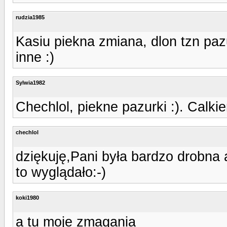
rudzia1985
Kasiu piekna zmiana, dlon tzn paz
inne :)
Sylwia1982
Chechlol, piekne pazurki :). Calki
chechlol
dziękuję,Pani była bardzo drobna a
to wyglądało:-)
koki1980
a tu moje zmagania