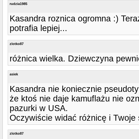
rudzia1985
Kasandra roznica ogromna :) Teraz
potrafia lepiej...
zlotko87
różnica wielka. Dziewczyna pewn
asiek
Kasandra nie koniecznie pseudotyl
że ktoś nie daje kamuflażu nie oz
pazurki w USA.
Oczywiście widać różnicę i Twoje s
zlotko87