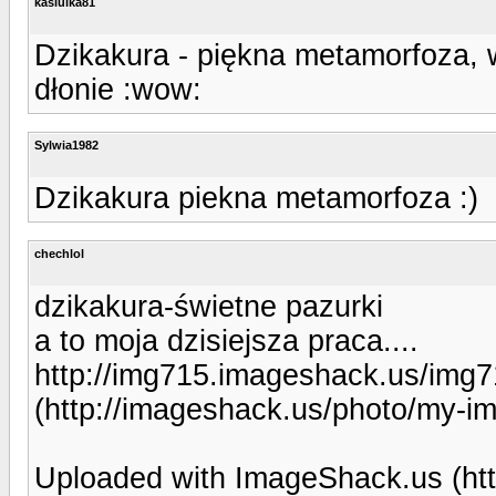
kasiulka81
Dzikakura - piękna metamorfoza, w
dłonie :wow:
Sylwia1982
Dzikakura piekna metamorfoza :)
chechlol
dzikakura-świetne pazurki
a to moja dzisiejsza praca....
http://img715.imageshack.us/img7
(http://imageshack.us/photo/my-i
Uploaded with ImageShack.us (htt