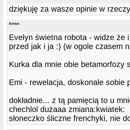
dziękuję za wasze opinie w rzeczy
Evelyn.
Evelyn świetna robota - widze że 
przed jak i ja :) (w ogole czasem n
Kurka dla mnie obie betamorfozy są
Emi - rewelacja, doskonale sobie 
dokładnie... z tą pamięcią to u mn
chechlol dużaaa zmiana:kwiatek:
słoneczko śliczne frenchyki, nie d