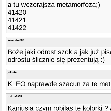
a tu wczorajsza metamorfoza;)
41420
41421
41422
kasandra262
Boże jaki odrost szok a jak już pi
odrostu ślicznie się prezentują :)
jolanta
KLEO naprawde szacun za te met
rudzia1985
Kaniusia czym robilas te kolorki ?