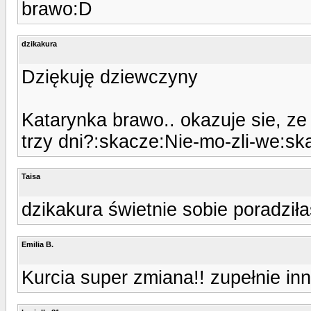
brawo:D
dzikakura
Dziękuję dziewczyny
Katarynka brawo.. okazuje sie, z
trzy dni?:skacze:Nie-mo-zli-we:sk
Taisa
dzikakura świetnie sobie poradziłaś
Emilia B.
Kurcia super zmiana!! zupełnie inn