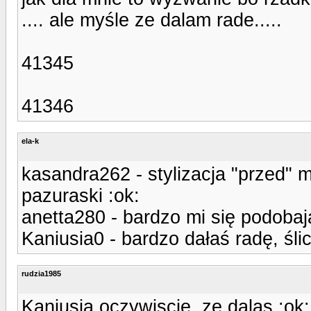
.... ale myśle ze dalam rade.....
41345
41346
ela-k
kasandra262 - stylizacja "przed" m
pazuraski :ok:
anetta280 - bardzo mi się podobają
Kaniusia0 - bardzo dałaś radę, ślicz
rudzia1985
Kaniusia oczywiscie, ze dalas :ok: