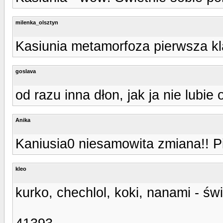
milenka_olsztyn
Kasiunia metamorfoza pierwsza kl
goslava
od razu inna dłon, jak ja nie lubie
Anika
Kaniusia0 niesamowita zmiana!! Pi
kleo
kurko, chechlol, koki, nanami - św