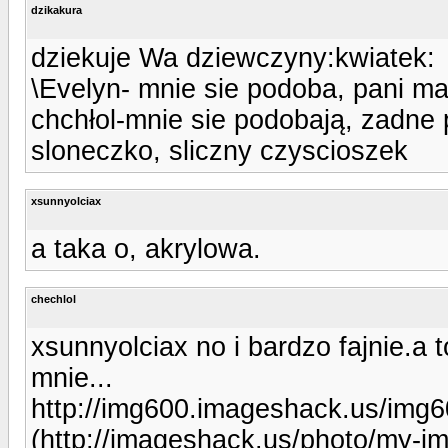
dzikakura
dziekuje Wa dziewczyny:kwiatek:
\Evelyn- mnie sie podoba, pani ma 
chchłol-mnie sie podobają, zadne
sloneczko, sliczny czyscioszek
xsunnyolciax
a taka o, akrylowa.
chechlol
xsunnyolciax no i bardzo fajnie.a 
mnie...
http://img600.imageshack.us/img
(http://imageshack.us/photo/my-i