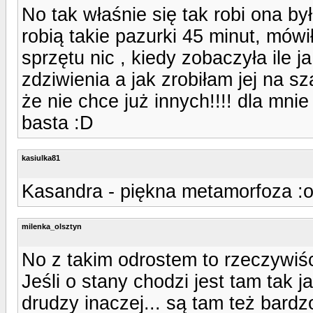
No tak właśnie się tak robi ona by
robią takie pazurki 45 minut, mówił
sprzętu nic , kiedy zobaczyła ile 
zdziwienia a jak zrobiłam jej na s
że nie chce już innych!!!! dla mnie
basta :D
kasiulka81
Kasandra - piękna metamorfoza :ok:
milenka_olsztyn
No z takim odrostem to rzeczywiś
Jeśli o stany chodzi jest tam tak 
drudzy inaczej... są tam też bardzo