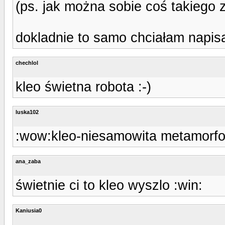
(ps. jak można sobie coś takiego zr
dokladnie to samo chciałam napisa
chechlol
kleo świetna robota :-)
luska102
:wow:kleo-niesamowita metamorfoza
ana_zaba
świetnie ci to kleo wyszlo :win:
Kaniusia0