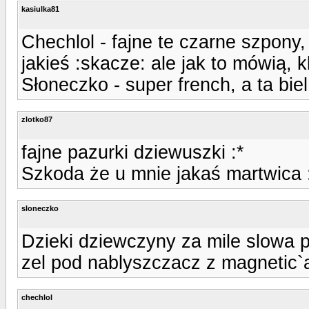
kasiulka81
Chechlol - fajne te czarne szpony,
jakieś :skacze: ale jak to mówią, k
Słoneczko - super french, a ta biel
zlotko87
fajne pazurki dziewuszki :*
Szkoda że u mnie jakaś martwica 
sloneczko
Dzieki dziewczyny za mile slowa p
zel pod nablyszczacz z magnetic`a
chechlol