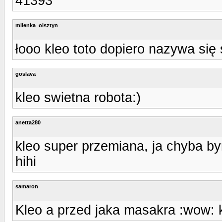
41393
milenka_olsztyn
łooo kleo toto dopiero nazywa się 
goslava
kleo swietna robota:)
anetta280
kleo super przemiana, ja chyba by
hihi
samaron
Kleo a przed jaka masakra :wow: 