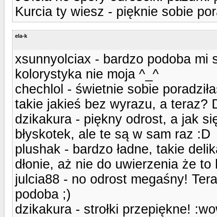
Kurcia ty wiesz - pięknie sobie por
ela-k
xsunnyolciax - bardzo podoba mi si
kolorystyka nie moja ^_^
chechlol - świetnie sobie poradziła
takie jakieś bez wyrazu, a teraz? 
dzikakura - piękny odrost, a jak s
błyskotek, ale te są w sam raz :D
plushak - bardzo ładne, takie del
dłonie, aż nie do uwierzenia że to
julcia88 - no odrost megaśny! Tera
podoba ;)
dzikakura - strołki przepiękne! :w