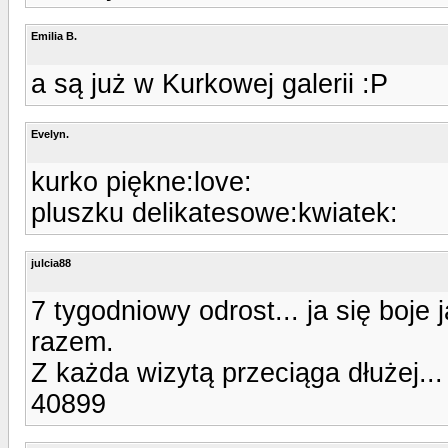
Emilia B.
a są już w Kurkowej galerii :P
Evelyn.
kurko piękne:love:
pluszku delikatesowe:kwiatek:
julcia88
7 tygodniowy odrost... ja się boje
razem.
Z każda wizytą przeciąga dłużej...
40899