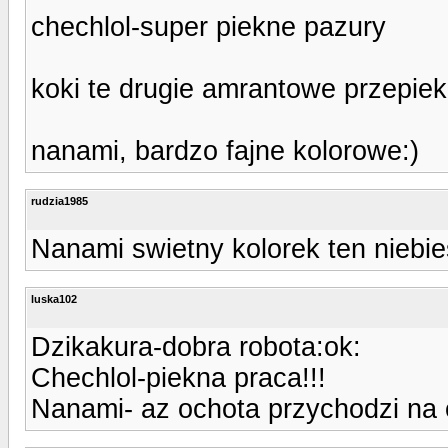
chechlol-super piekne pazury
koki te drugie amrantowe przepie
nanami, bardzo fajne kolorowe:)
rudzia1985
Nanami swietny kolorek ten niebies
luska102
Dzikakura-dobra robota:ok:
Chechlol-piekna praca!!!
Nanami- az ochota przychodzi na 