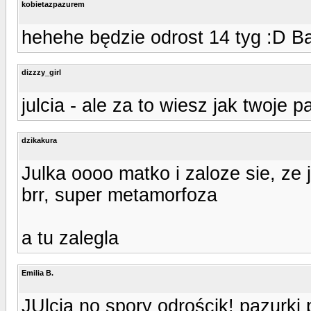
kobietazpazurem
hehehe będzie odrost 14 tyg :D Ba
dizzzy_girl
julcia - ale za to wiesz jak twoje 
dzikakura
Julka oooo matko i zaloze sie, ze
brr, super metamorfoza
a tu zalegla
Emilia B.
JUlcia no spory odrościk! pazurki p