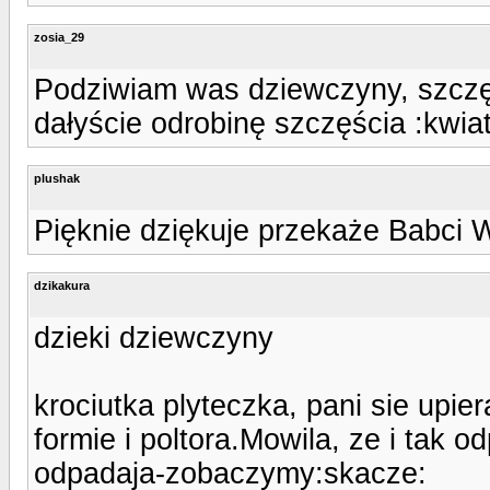
zosia_29
Podziwiam was dziewczyny, szczę
dałyście odrobinę szczęścia :kwia
plushak
Pięknie dziękuje przekaże Babci 
dzikakura
dzieki dziewczyny
krociutka plyteczka, pani sie upier
formie i poltora.Mowila, ze i tak 
odpadaja-zobaczymy:skacze: