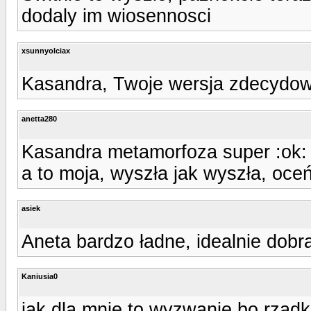
dodaly im wiosennosci
xsunnyolciax
Kasandra, Twoje wersja zdecydowa
anetta280
Kasandra metamorfoza super :ok:
a to moja, wyszła jak wyszła, oce
asiek
Aneta bardzo ładne, idealnie dobra
Kaniusia0
jak dla mnie to wyzwanie bo rzadko