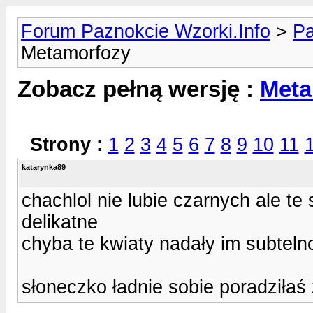
Forum Paznokcie Wzorki.Info
>
Pa
Metamorfozy
Zobacz pełną wersję :
Meta
Strony :
1
2
3
4
5
6
7
8
9
10
11
katarynka89
chachlol nie lubie czarnych ale te
delikatne
chyba te kwiaty nadały im subteln
słoneczko ładnie sobie poradziłaś