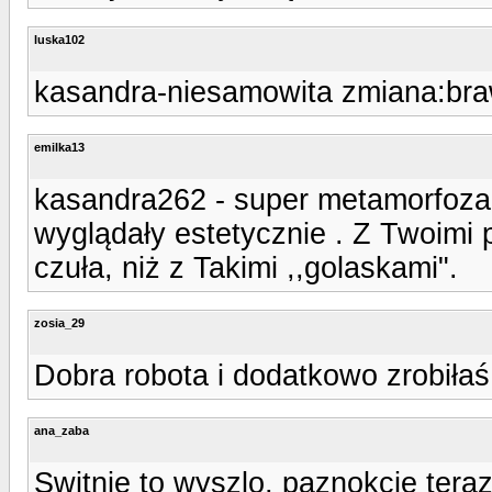
luska102
kasandra-niesamowita zmiana:bra
emilka13
kasandra262 - super metamorfoza. 
wyglądały estetycznie . Z Twoimi 
czuła, niż z Takimi ,,golaskami".
zosia_29
Dobra robota i dodatkowo zrobiłaś 
ana_zaba
Switnie to wyszlo, paznokcie teraz