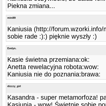
Piekna zmiana...
mini89
Kaniusia (http://forum.wzorki.inf
sobie rade :):) pięknie wyszły :)
Evelyn.
Kasie świetna przemiana:ok:
Anetta rewelacyjna robota:wow:
Kaniusia nie do poznania:brawa:
dizzzy_girl
Kasandra - super metamorfoza! paz
Kasiunia - wow! Świetnie sobie po