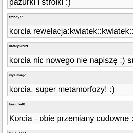
pazurki i strołki :)
trendy77
korcia rewelacja:kwiatek::kwiatek:
katarynka89
korcia nic nowego nie napiszę :) s
wys.margo
korcia, super metamorfozy! :)
kasiulka81
Korcia - obie przemiany cudowne 