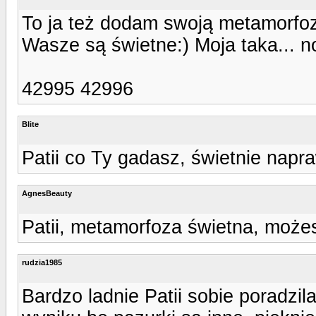
To ja też dodam swoją metamorfoz
Wasze są świetne:) Moja taka... n
42995 42996
Blite
Patii co Ty gadasz, świetnie napr
AgnesBeauty
Patii, metamorfoza świetna, może
rudzia1985
Bardzo ladnie Patii sobie poradzi