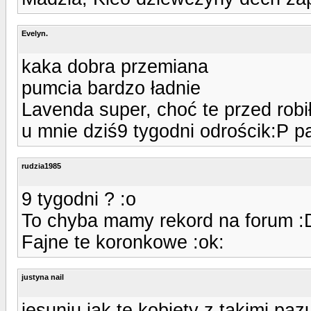
Evelyn.
kaka dobra przemiana
pumcia bardzo ładnie
Lavenda super, choć te przed robi
u mnie dziś9 tygodni odrościk:P p
rudzia1985
9 tygodni ? :o
To chyba mamy rekord na forum :
Fajne te koronkowe :ok:
justyna nail
jesuniu jak te kobiety z takimi pa