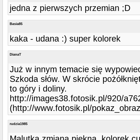
jedna z pierwszych przemian ;D
Basia85
kaka - udana :) super kolorek
DianaT
Już w innym temacie się wypowiedz
Szkoda słów. W skrócie pożółknię
to góry i doliny.
http://images38.fotosik.pl/920/a
(http://www.fotosik.pl/pokaz_obr
rudzia1985
Malutka zmiana piekna, kolorek cu