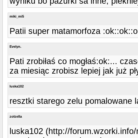
wyniku bo pazurki sa inne, pieknie
miki_mi5
Patii super matamorfoza :ok::ok::o
Evelyn.
Pati zrobiłaś co mogłaś:ok:... czas
za miesiąc zrobisz lepiej jak już p
luska102
resztki starego zelu pomalowane 
zołzella
luska102 (http://forum.wzorki.inf