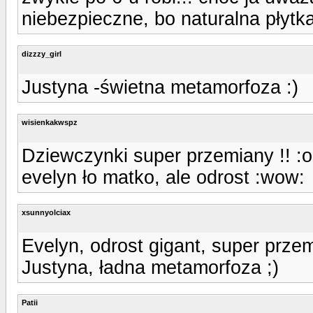
niebezpieczne, bo naturalna płytk
dizzzy_girl
Justyna -świetna metamorfoza :)
wisienkakwspz
Dziewczynki super przemiany !! :o
evelyn ło matko, ale odrost :wow:
xsunnyolciax
Evelyn, odrost gigant, super przem
Justyna, ładna metamorfoza ;)
Patii