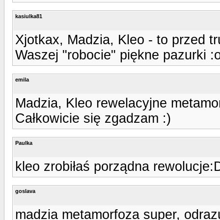
kasiulka81
Xjotkax, Madzia, Kleo - to przed 
Waszej "robocie" piękne pazurki :
emila
Madzia, Kleo rewelacyjne metamo
Całkowicie się zgadzam :)
Paulka
kleo zrobiłaś porządna rewolucje:
goslava
madzia metamorfoza super, odrazu