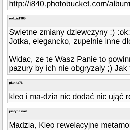
http://i840.photobucket.com/albu
rudzia1985
Swietne zmiany dziewczyny :) :ok
Jotka, elegancko, zupelnie inne dlo
Widac, ze te Wasz Panie to powin
pazury by ich nie obgryzaly ;) Jak
pianka76
kleo i ma-dzia nic dodać nic ująć 
justyna nail
Madzia, Kleo rewelacyjne metamo