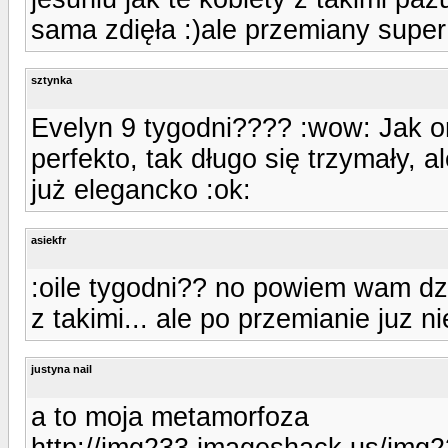
sama zdięła :)ale przemiany super
sztynka
Evelyn 9 tygodni???? :wow: Jak o
perfekto, tak długo się trzymały, a
już elegancko :ok:
asiekfr
:oile tygodni?? no powiem wam dz
z takimi... ale po przemianie juz ni
justyna nail
a to moja metamorfoza
http://img233.imageshack.us/img