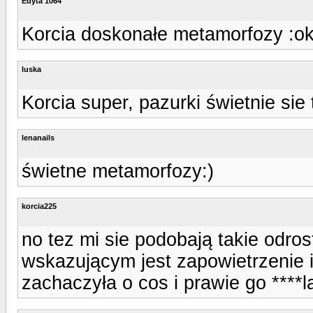
Edyta 1064
Korcia doskonałe metamorfozy :ok
luska
Korcia super, pazurki świetnie sie
lenanails
świetne metamorfozy:)
korcia225
no tez mi sie podobają takie odros
wskazującym jest zapowietrzenie i
zachaczyła o cos i prawie go ****l