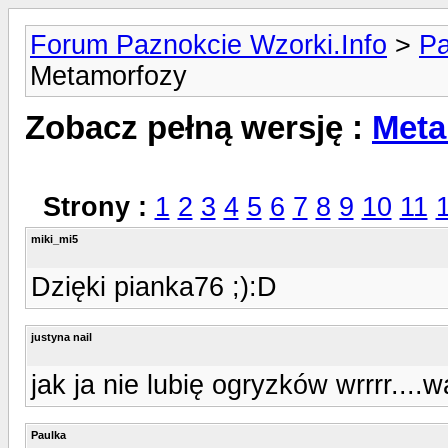
Forum Paznokcie Wzorki.Info
>
Pa
Metamorfozy
Zobacz pełną wersję :
Meta
Strony :
1
2
3
4
5
6
7
8
9
10
11
miki_mi5
Dzięki pianka76 ;):D
justyna nail
jak ja nie lubię ogryzków wrrrr..
Paulka