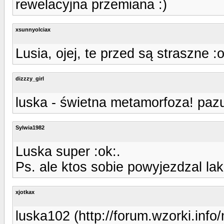
rewelacyjna przemiana :)
xsunnyolciax
Lusia, ojej, te przed są straszne 
dizzzy_girl
luska - świetna metamorfoza! pazu
Sylwia1982
Luska super :ok:.
Ps. ale ktos sobie powyjezdzal lak
xjotkax
luska102 (http://forum.wzorki.inf