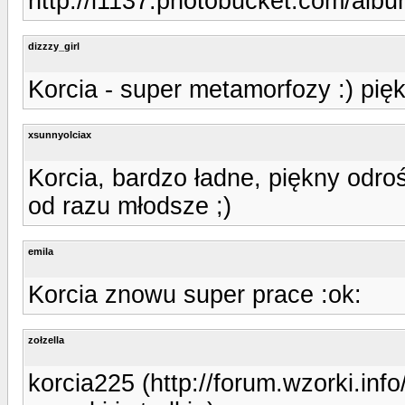
http://i1137.photobucket.com/alb
dizzzy_girl
Korcia - super metamorfozy :) pi
xsunnyolciax
Korcia, bardzo ładne, piękny odrośc
od razu młodsze ;)
emila
Korcia znowu super prace :ok:
zołzella
korcia225 (http://forum.wzorki.in