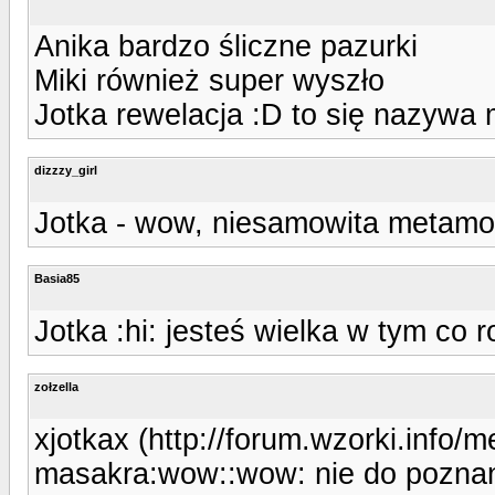
Anika bardzo śliczne pazurki
Miki również super wyszło
Jotka rewelacja :D to się nazywa
dizzzy_girl
Jotka - wow, niesamowita metamor
Basia85
Jotka :hi: jesteś wielka w tym co r
zołzella
xjotkax (http://forum.wzorki.info/
masakra:wow::wow: nie do poznan