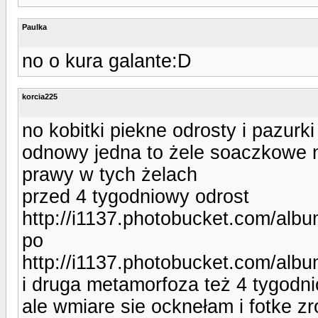
Paulka
no o kura galante:D
korcia225
no kobitki piekne odrosty i pazurk
odnowy jedna to żele soaczkowe n
prawy w tych żelach
przed 4 tygodniowy odrost
http://i1137.photobucket.com/albu
po
http://i1137.photobucket.com/albu
i druga metamorfoza też 4 tygodni
ale wmiare sie ocknełam i fotke zr