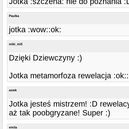
Jotka :szczena: nie do poznania :
Paulka
jotka :wow::ok:
miki_mi5
Dzięki Dziewczyny :)
Jotka metamorfoza rewelacja :ok::
asiek
Jotka jesteś mistrzem! :D rewelacy
aż tak poobgryzane! Super :)
emila