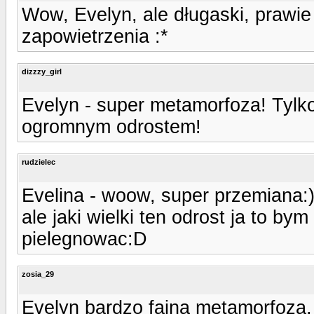
Wow, Evelyn, ale długaski, prawie
zapowietrzenia :*
dizzzy_girl
Evelyn - super metamorfoza! Tylko
ogromnym odrostem!
rudzielec
Evelina - woow, super przemiana:
ale jaki wielki ten odrost ja to b
pielegnowac:D
zosia_29
Evelyn bardzo fajna metamorfoza,