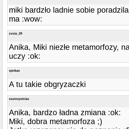
miki bardzło ladnie sobie poradzil
ma :wow:
zosia_29
Anika, Miki niezłe metamorfozy, na
uczy :ok:
xjotkax
A tu takie obgryzaczki
xsunnyolciax
Anika, bardzo ładna zmiana :ok:
Miki, dobra metamorfoza ;)