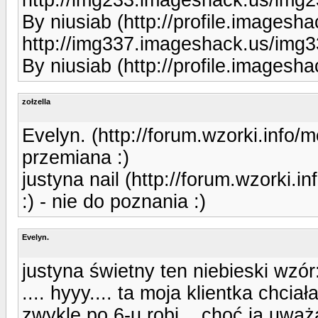
By niusiab (http://profile.imagesh
http://img337.imageshack.us/img
By niusiab (http://profile.imagesh
zołzella
Evelyn. (http://forum.wzorki.info
przemiana :)
justyna nail (http://forum.wzorki.
:) - nie do poznania :)
Evelyn.
justyna świetny ten niebieski wzór
.... hyyy.... ta moja klientka chci
zwykle po 6-u robi... choć ja uwa