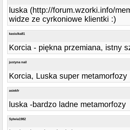
luska (http://forum.wzorki.info/me
widze ze cyrkoniowe klientki :)
kasiulka81
Korcia - piękna przemiana, istny s
justyna nail
Korcia, Luska super metamorfozy
asiekfr
luska -bardzo ladne metamorfozy
Sylwia1982