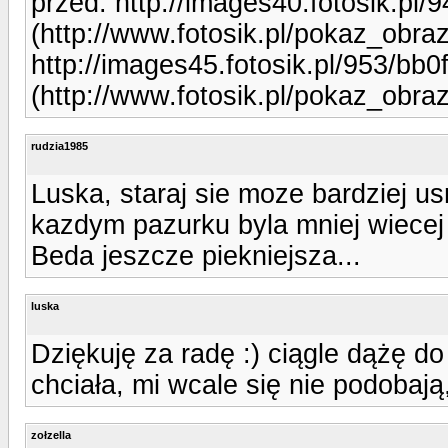
przed: http://images40.fotosik.pl
(http://www.fotosik.pl/pokaz_obra
http://images45.fotosik.pl/953/bb
(http://www.fotosik.pl/pokaz_obr
rudzia1985
Luska, staraj sie moze bardziej u
kazdym pazurku byla mniej wiecej
Beda jeszcze piekniejsza...
luska
Dziękuję za radę :) ciągle dążę do p
chciała, mi wcale się nie podobają
zołzella