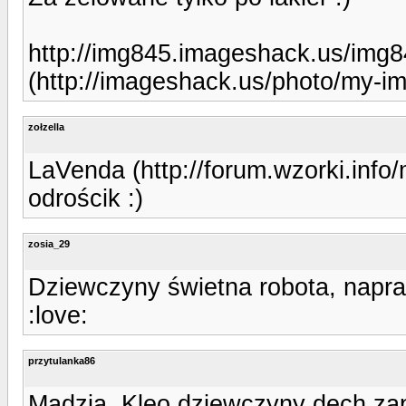
http://img845.imageshack.us/img
(http://imageshack.us/photo/my-i
zołzella
LaVenda (http://forum.wzorki.inf
odrościk :)
zosia_29
Dziewczyny świetna robota, napr
:love:
przytulanka86
Madzia, Kleo dziewczyny dech zapi