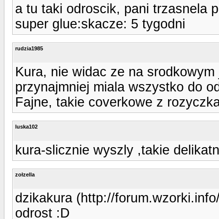
a tu taki odroscik, pani trzasnela p
super glue:skacze: 5 tygodni
rudzia1985
Kura, nie widac ze na srodkowym j
przynajmniej miala wszystko do o
Fajne, takie coverkowe z rozyczka
luska102
kura-slicznie wyszly ,takie delikatn
zołzella
dzikakura (http://forum.wzorki.in
odrost :D