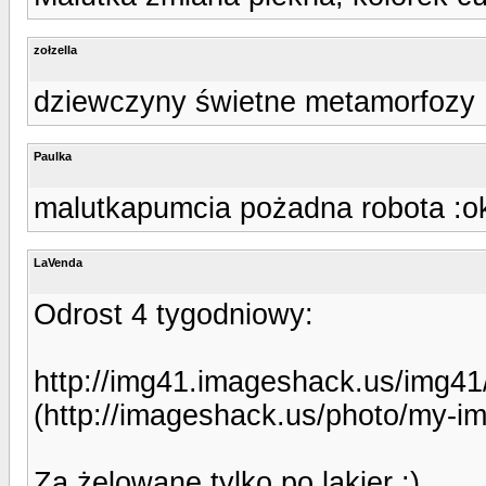
zołzella
dziewczyny świetne metamorfozy 
Paulka
malutkapumcia pożadna robota :o
LaVenda
Odrost 4 tygodniowy:
http://img41.imageshack.us/img4
(http://imageshack.us/photo/my-i
Za żelowane tylko po lakier :)