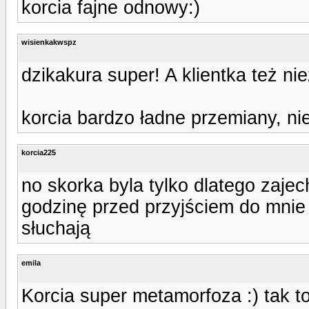
korcia fajne odnowy:)
wisienkakwspz
dzikakura super! A klientka też nie
korcia bardzo ładne przemiany, ni
korcia225
no skorka byla tylko dlatego zajec
godzinę przed przyjściem do mnie 
słuchają
emila
Korcia super metamorfoza :) tak to