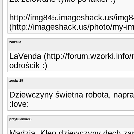
http://img845.imageshack.us/img
(http://imageshack.us/photo/my-i
zołzella
LaVenda (http://forum.wzorki.inf
odrościk :)
zosia_29
Dziewczyny świetna robota, napr
:love:
przytulanka86
Madzia, Kleo dziewczyny dech zapi