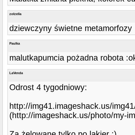
zołzella
dziewczyny świetne metamorfozy 
Paulka
malutkapumcia pożadna robota :o
LaVenda
Odrost 4 tygodniowy:
http://img41.imageshack.us/img4
(http://imageshack.us/photo/my-i
Za żelowane tylko po lakier :)