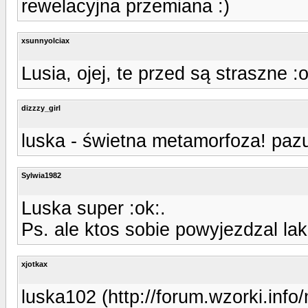
rewelacyjna przemiana :)
xsunnyolciax
Lusia, ojej, te przed są straszne 
dizzzy_girl
luska - świetna metamorfoza! pazu
Sylwia1982
Luska super :ok:.
Ps. ale ktos sobie powyjezdzal lak
xjotkax
luska102 (http://forum.wzorki.inf