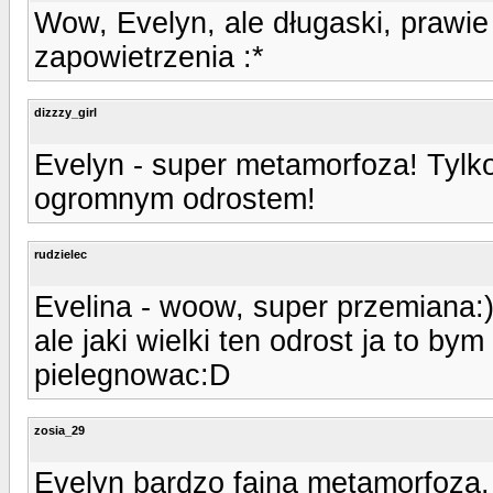
Wow, Evelyn, ale długaski, prawie
zapowietrzenia :*
dizzzy_girl
Evelyn - super metamorfoza! Tylko
ogromnym odrostem!
rudzielec
Evelina - woow, super przemiana:
ale jaki wielki ten odrost ja to b
pielegnowac:D
zosia_29
Evelyn bardzo fajna metamorfoza,