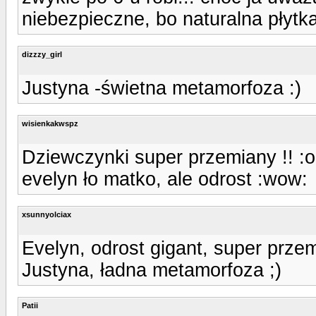
niebezpieczne, bo naturalna płytk
dizzzy_girl
Justyna -świetna metamorfoza :)
wisienkakwspz
Dziewczynki super przemiany !! :o
evelyn ło matko, ale odrost :wow:
xsunnyolciax
Evelyn, odrost gigant, super przem
Justyna, ładna metamorfoza ;)
Patii