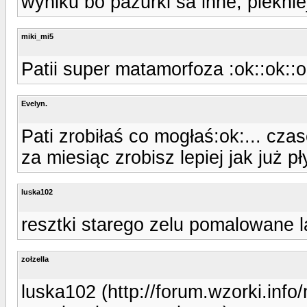
wyniku bo pazurki sa inne, pieknie
miki_mi5
Patii super matamorfoza :ok::ok::o
Evelyn.
Pati zrobiłaś co mogłaś:ok:... czas
za miesiąc zrobisz lepiej jak już p
luska102
resztki starego zelu pomalowane 
zołzella
luska102 (http://forum.wzorki.inf