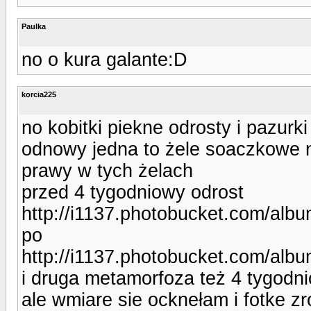
Paulka
no o kura galante:D
korcia225
no kobitki piekne odrosty i pazurk
odnowy jedna to żele soaczkowe n
prawy w tych żelach
przed 4 tygodniowy odrost
http://i1137.photobucket.com/albu
po
http://i1137.photobucket.com/albu
i druga metamorfoza też 4 tygodni
ale wmiare sie ocknełam i fotke zr