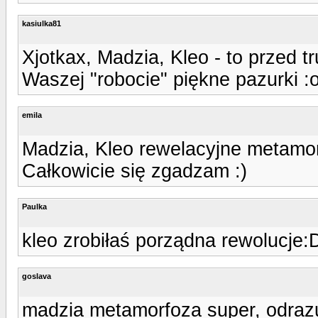
kasiulka81
Xjotkax, Madzia, Kleo - to przed 
Waszej "robocie" piękne pazurki :
emila
Madzia, Kleo rewelacyjne metamo
Całkowicie się zgadzam :)
Paulka
kleo zrobiłaś porządna rewolucje:
goslava
madzia metamorfoza super, odrazu