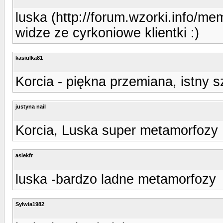
luska (http://forum.wzorki.info/me
widze ze cyrkoniowe klientki :)
kasiulka81
Korcia - piękna przemiana, istny s
justyna nail
Korcia, Luska super metamorfozy
asiekfr
luska -bardzo ladne metamorfozy
Sylwia1982