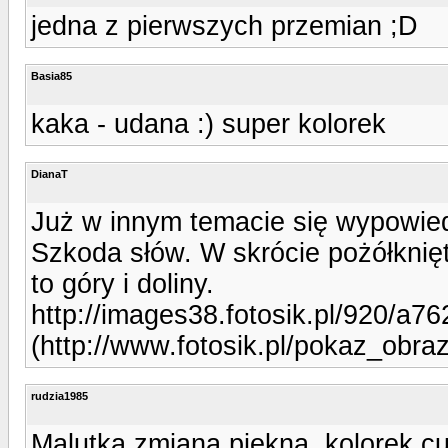
jedna z pierwszych przemian ;D
Basia85
kaka - udana :) super kolorek
DianaT
Już w innym temacie się wypowiedz
Szkoda słów. W skrócie pożółknię
to góry i doliny.
http://images38.fotosik.pl/920/a
(http://www.fotosik.pl/pokaz_obr
rudzia1985
Malutka zmiana piekna, kolorek cu