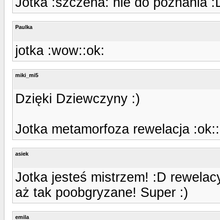
Jotka :szczena: nie do poznania :
Paulka
jotka :wow::ok:
miki_mi5
Dzięki Dziewczyny :)
Jotka metamorfoza rewelacja :ok::
asiek
Jotka jesteś mistrzem! :D rewelacy
aż tak poobgryzane! Super :)
emila