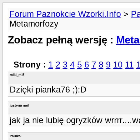
Forum Paznokcie Wzorki.Info
>
Pa
Metamorfozy
Zobacz pełną wersję :
Meta
Strony :
1
2
3
4
5
6
7
8
9
10
11
miki_mi5
Dzięki pianka76 ;):D
justyna nail
jak ja nie lubię ogryzków wrrrr..
Paulka