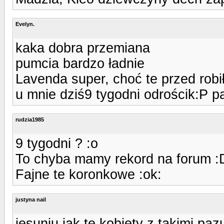
Evelyn.
kaka dobra przemiana
pumcia bardzo ładnie
Lavenda super, choć te przed robi
u mnie dziś9 tygodni odrościk:P p
rudzia1985
9 tygodni ? :o
To chyba mamy rekord na forum :
Fajne te koronkowe :ok:
justyna nail
jesuniu jak te kobiety z takimi pa