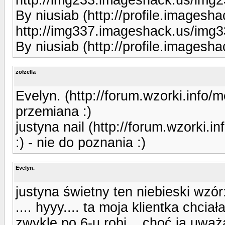
By niusiab (http://profile.imagesh
http://img337.imageshack.us/img
By niusiab (http://profile.imagesh
zołzella
Evelyn. (http://forum.wzorki.info
przemiana :)
justyna nail (http://forum.wzorki.
:) - nie do poznania :)
Evelyn.
justyna świetny ten niebieski wzór
.... hyyy.... ta moja klientka chci
zwykle po 6-u robi... choć ja uwa