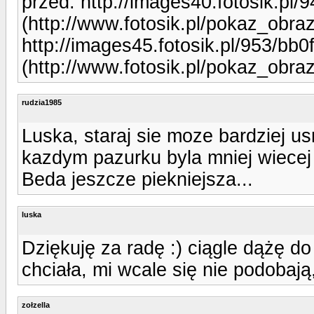
przed: http://images40.fotosik.pl
(http://www.fotosik.pl/pokaz_obra
http://images45.fotosik.pl/953/bb
(http://www.fotosik.pl/pokaz_obr
rudzia1985
Luska, staraj sie moze bardziej u
kazdym pazurku byla mniej wiecej
Beda jeszcze piekniejsza...
luska
Dziękuję za radę :) ciągle dążę do p
chciała, mi wcale się nie podobają
zołzella