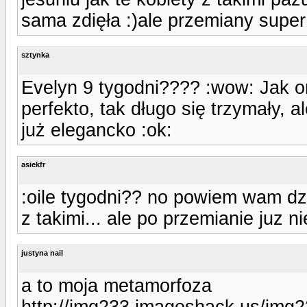
sama zdięła :)ale przemiany super
sztynka
Evelyn 9 tygodni???? :wow: Jak o
perfekto, tak długo się trzymały, a
już elegancko :ok:
asiekfr
:oile tygodni?? no powiem wam dz
z takimi... ale po przemianie juz ni
justyna nail
a to moja metamorfoza
http://img233.imageshack.us/img