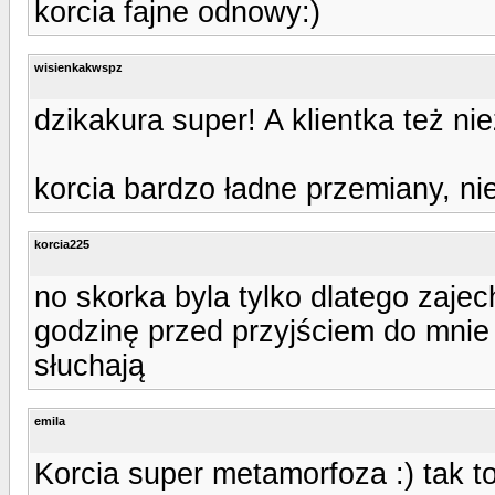
korcia fajne odnowy:)
wisienkakwspz
dzikakura super! A klientka też nie
korcia bardzo ładne przemiany, ni
korcia225
no skorka byla tylko dlatego zajec
godzinę przed przyjściem do mnie 
słuchają
emila
Korcia super metamorfoza :) tak to