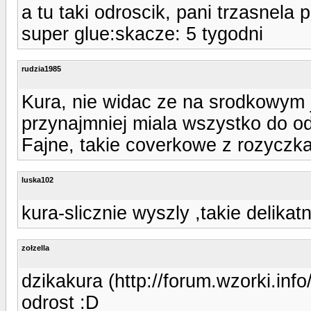
a tu taki odroscik, pani trzasnela p
super glue:skacze: 5 tygodni
rudzia1985
Kura, nie widac ze na srodkowym j
przynajmniej miala wszystko do o
Fajne, takie coverkowe z rozyczka
luska102
kura-slicznie wyszly ,takie delikatn
zołzella
dzikakura (http://forum.wzorki.in
odrost :D