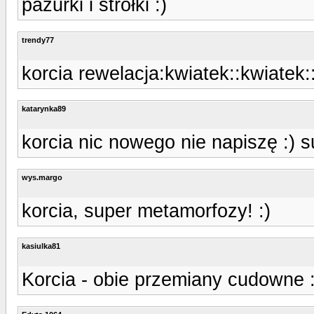
pazurki i strołki :)
trendy77
korcia rewelacja:kwiatek::kwiatek:
katarynka89
korcia nic nowego nie napiszę :) s
wys.margo
korcia, super metamorfozy! :)
kasiulka81
Korcia - obie przemiany cudowne 