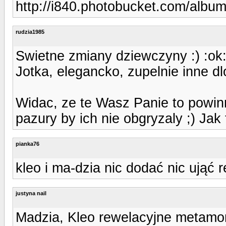
http://i840.photobucket.com/albu
rudzia1985
Swietne zmiany dziewczyny :) :ok
Jotka, elegancko, zupelnie inne dlo
Widac, ze te Wasz Panie to powin
pazury by ich nie obgryzaly ;) Jak
pianka76
kleo i ma-dzia nic dodać nic ująć 
justyna nail
Madzia, Kleo rewelacyjne metamo