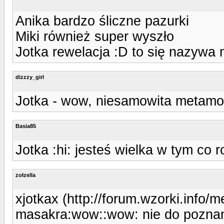
Anika bardzo śliczne pazurki
Miki również super wyszło
Jotka rewelacja :D to się nazywa
dizzzy_girl
Jotka - wow, niesamowita metamor
Basia85
Jotka :hi: jesteś wielka w tym co r
zołzella
xjotkax (http://forum.wzorki.info/
masakra:wow::wow: nie do poznan