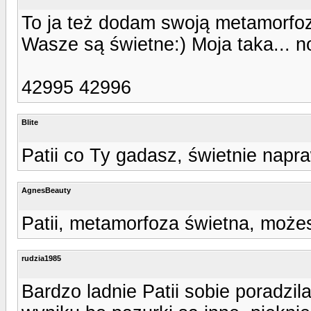
To ja też dodam swoją metamorfoz
Wasze są świetne:) Moja taka... n
42995 42996
Blite
Patii co Ty gadasz, świetnie napr
AgnesBeauty
Patii, metamorfoza świetna, może
rudzia1985
Bardzo ladnie Patii sobie poradzi