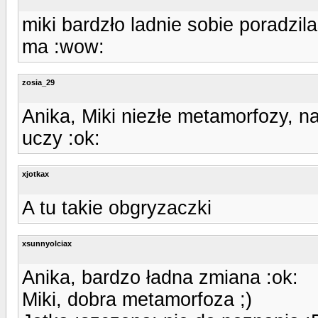
miki bardzło ladnie sobie poradzil
ma :wow:
zosia_29
Anika, Miki niezłe metamorfozy, na
uczy :ok:
xjotkax
A tu takie obgryzaczki
xsunnyolciax
Anika, bardzo ładna zmiana :ok:
Miki, dobra metamorfoza ;)