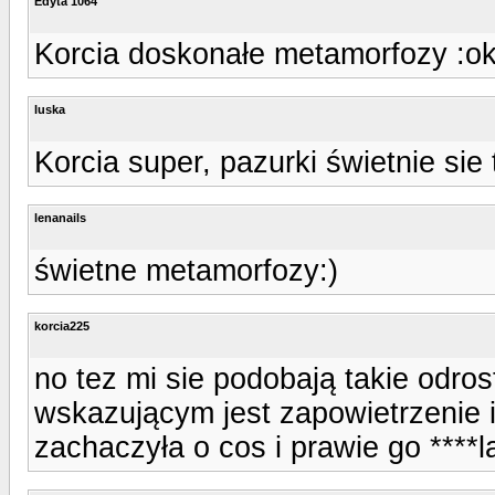
Edyta 1064
Korcia doskonałe metamorfozy :ok
luska
Korcia super, pazurki świetnie sie
lenanails
świetne metamorfozy:)
korcia225
no tez mi sie podobają takie odros
wskazującym jest zapowietrzenie i
zachaczyła o cos i prawie go ****l