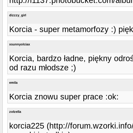
http://i1137.photobucket.com/alb
dizzzy_girl
Korcia - super metamorfozy :) pi
xsunnyolciax
Korcia, bardzo ładne, piękny odrośc
od razu młodsze ;)
emila
Korcia znowu super prace :ok:
zołzella
korcia225 (http://forum.wzorki.in