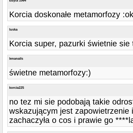
Edyta 1064
Korcia doskonałe metamorfozy :ok
luska
Korcia super, pazurki świetnie sie
lenanails
świetne metamorfozy:)
korcia225
no tez mi sie podobają takie odros
wskazującym jest zapowietrzenie i
zachaczyła o cos i prawie go ****l