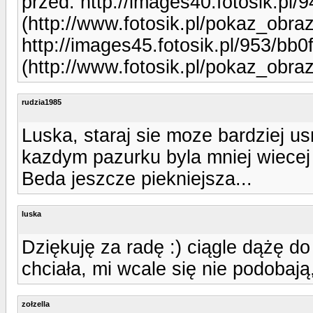
przed: http://images40.fotosik.pl
(http://www.fotosik.pl/pokaz_obra
http://images45.fotosik.pl/953/bb
(http://www.fotosik.pl/pokaz_obr
rudzia1985
Luska, staraj sie moze bardziej u
kazdym pazurku byla mniej wiecej
Beda jeszcze piekniejsza...
luska
Dziękuję za radę :) ciągle dążę do p
chciała, mi wcale się nie podobają
zołzella