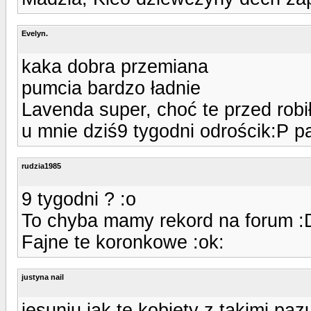
Evelyn.
kaka dobra przemiana
pumcia bardzo ładnie
Lavenda super, choć te przed robi
u mnie dziś9 tygodni odrościk:P p
rudzia1985
9 tygodni ? :o
To chyba mamy rekord na forum :
Fajne te koronkowe :ok:
justyna nail
jesuniu jak te kobiety z takimi pa