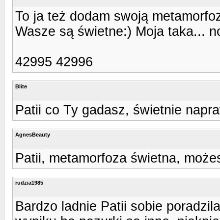
To ja też dodam swoją metamorfoz
Wasze są świetne:) Moja taka... n
42995 42996
Blite
Patii co Ty gadasz, świetnie napr
AgnesBeauty
Patii, metamorfoza świetna, może
rudzia1985
Bardzo ladnie Patii sobie poradzi