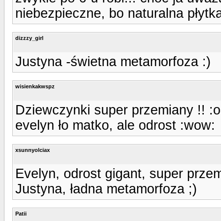
niebezpieczne, bo naturalna płytk
dizzzy_girl
Justyna -świetna metamorfoza :)
wisienkakwspz
Dziewczynki super przemiany !! :o
evelyn ło matko, ale odrost :wow:
xsunnyolciax
Evelyn, odrost gigant, super przem
Justyna, ładna metamorfoza ;)
Patii