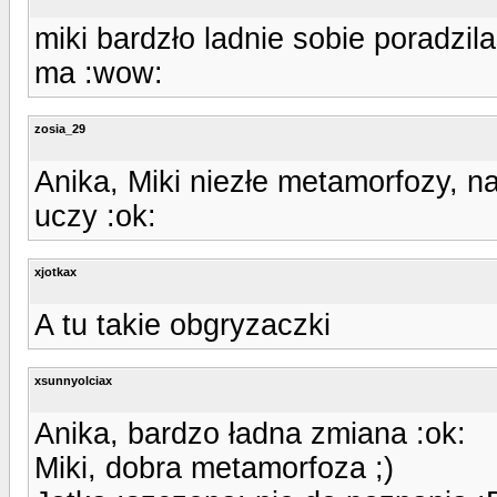
miki bardzło ladnie sobie poradzil
ma :wow:
zosia_29
Anika, Miki niezłe metamorfozy, na
uczy :ok:
xjotkax
A tu takie obgryzaczki
xsunnyolciax
Anika, bardzo ładna zmiana :ok:
Miki, dobra metamorfoza ;)