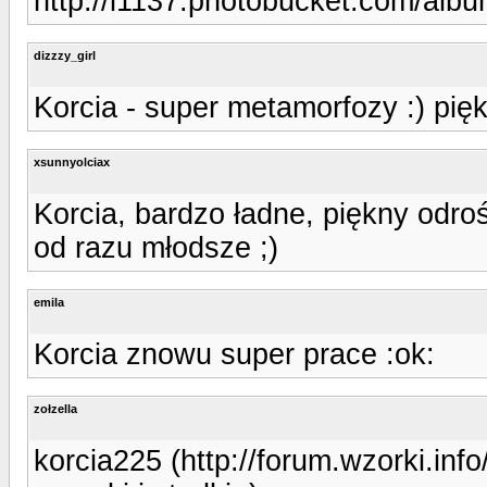
http://i1137.photobucket.com/alb
dizzzy_girl
Korcia - super metamorfozy :) pi
xsunnyolciax
Korcia, bardzo ładne, piękny odrośc
od razu młodsze ;)
emila
Korcia znowu super prace :ok:
zołzella
korcia225 (http://forum.wzorki.in