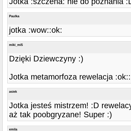
Jotka :szczena: nie do poznania :
Paulka
jotka :wow::ok:
miki_mi5
Dzięki Dziewczyny :)
Jotka metamorfoza rewelacja :ok::
asiek
Jotka jesteś mistrzem! :D rewelacy
aż tak poobgryzane! Super :)
emila