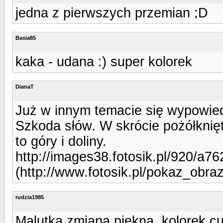
jedna z pierwszych przemian ;D
Basia85
kaka - udana :) super kolorek
DianaT
Już w innym temacie się wypowiedz
Szkoda słów. W skrócie pożółknię
to góry i doliny.
http://images38.fotosik.pl/920/a
(http://www.fotosik.pl/pokaz_obr
rudzia1985
Malutka zmiana piekna, kolorek cu