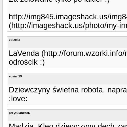
http://img845.imageshack.us/img
(http://imageshack.us/photo/my-i
zołzella
LaVenda (http://forum.wzorki.inf
odrościk :)
zosia_29
Dziewczyny świetna robota, napr
:love:
przytulanka86
Madzia, Kleo dziewczyny dech zapi