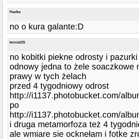
Paulka
no o kura galante:D
korcia225
no kobitki piekne odrosty i pazurk
odnowy jedna to żele soaczkowe n
prawy w tych żelach
przed 4 tygodniowy odrost
http://i1137.photobucket.com/albu
po
http://i1137.photobucket.com/albu
i druga metamorfoza też 4 tygodni
ale wmiare sie ocknełam i fotke zr