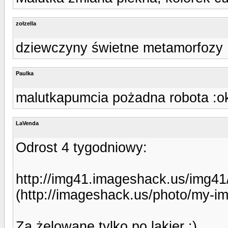
zołzella
dziewczyny świetne metamorfozy 
Paulka
malutkapumcia pożadna robota :o
LaVenda
Odrost 4 tygodniowy:
http://img41.imageshack.us/img4
(http://imageshack.us/photo/my-i
Za żelowane tylko po lakier :)