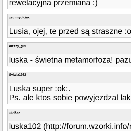
rewelacyjna przemiana :)
xsunnyolciax
Lusia, ojej, te przed są straszne 
dizzzy_girl
luska - świetna metamorfoza! pazu
Sylwia1982
Luska super :ok:.
Ps. ale ktos sobie powyjezdzal lak
xjotkax
luska102 (http://forum.wzorki.inf