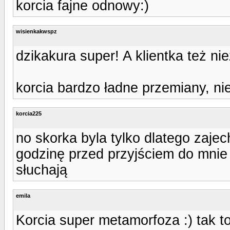
korcia fajne odnowy:)
wisienkakwspz
dzikakura super! A klientka też nie
korcia bardzo ładne przemiany, ni
korcia225
no skorka byla tylko dlatego zajec
godzinę przed przyjściem do mnie 
słuchają
emila
Korcia super metamorfoza :) tak to