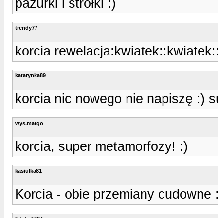
pazurki i strołki :)
trendy77
korcia rewelacja:kwiatek::kwiatek:
katarynka89
korcia nic nowego nie napiszę :) s
wys.margo
korcia, super metamorfozy! :)
kasiulka81
Korcia - obie przemiany cudowne 