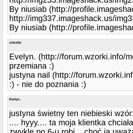
By niusiab (http://profile.imagesh
http://img337.imageshack.us/img
By niusiab (http://profile.imagesh
zołzella
Evelyn. (http://forum.wzorki.info
przemiana :)
justyna nail (http://forum.wzorki.
:) - nie do poznania :)
Evelyn.
justyna świetny ten niebieski wzór
.... hyyy.... ta moja klientka chci
zwykle po 6-u robi... choć ja uwa