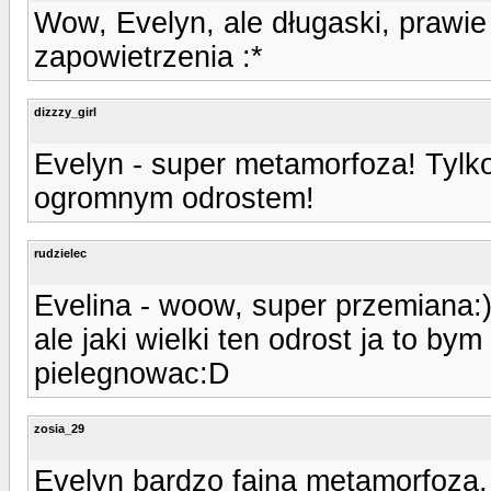
Wow, Evelyn, ale długaski, prawie
zapowietrzenia :*
dizzzy_girl
Evelyn - super metamorfoza! Tylko
ogromnym odrostem!
rudzielec
Evelina - woow, super przemiana:
ale jaki wielki ten odrost ja to b
pielegnowac:D
zosia_29
Evelyn bardzo fajna metamorfoza,