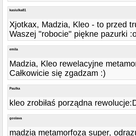
kasiulka81
Xjotkax, Madzia, Kleo - to przed 
Waszej "robocie" piękne pazurki :
emila
Madzia, Kleo rewelacyjne metamo
Całkowicie się zgadzam :)
Paulka
kleo zrobiłaś porządna rewolucje:
goslava
madzia metamorfoza super, odrazu