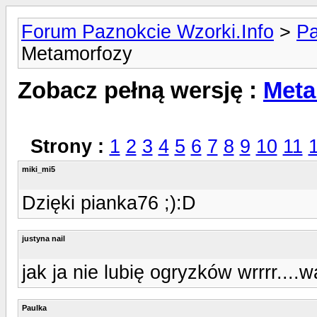
Forum Paznokcie Wzorki.Info
>
Pa
Metamorfozy
Zobacz pełną wersję :
Meta
Strony :
1
2
3
4
5
6
7
8
9
10
11
miki_mi5
Dzięki pianka76 ;):D
justyna nail
jak ja nie lubię ogryzków wrrrr..
Paulka