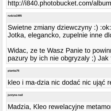
http://i840.photobucket.com/albu
rudzia1985
Swietne zmiany dziewczyny :) :ok
Jotka, elegancko, zupelnie inne dlo
Widac, ze te Wasz Panie to powin
pazury by ich nie obgryzaly ;) Jak
pianka76
kleo i ma-dzia nic dodać nic ująć 
justyna nail
Madzia, Kleo rewelacyjne metamo