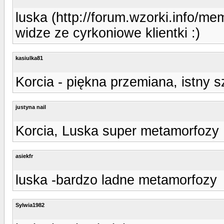
luska (http://forum.wzorki.info/me
widze ze cyrkoniowe klientki :)
kasiulka81
Korcia - piękna przemiana, istny s
justyna nail
Korcia, Luska super metamorfozy
asiekfr
luska -bardzo ladne metamorfozy
Sylwia1982