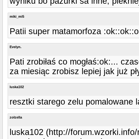
wyniku bo pazurki sa inne, pieknie
miki_mi5
Patii super matamorfoza :ok::ok::o
Evelyn.
Pati zrobiłaś co mogłaś:ok:... czas
za miesiąc zrobisz lepiej jak już p
luska102
resztki starego zelu pomalowane 
zołzella
luska102 (http://forum.wzorki.inf