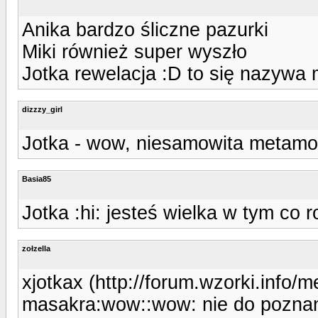
Anika bardzo śliczne pazurki
Miki również super wyszło
Jotka rewelacja :D to się nazywa
dizzzy_girl
Jotka - wow, niesamowita metamor
Basia85
Jotka :hi: jesteś wielka w tym co r
zołzella
xjotkax (http://forum.wzorki.info/
masakra:wow::wow: nie do poznan