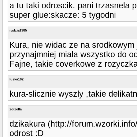
a tu taki odroscik, pani trzasnela p
super glue:skacze: 5 tygodni
rudzia1985
Kura, nie widac ze na srodkowym j
przynajmniej miala wszystko do o
Fajne, takie coverkowe z rozyczka
luska102
kura-slicznie wyszly ,takie delikatn
zołzella
dzikakura (http://forum.wzorki.in
odrost :D