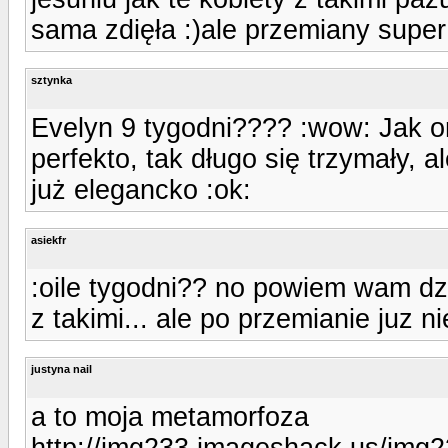
sama zdięła :)ale przemiany super
sztynka
Evelyn 9 tygodni???? :wow: Jak o
perfekto, tak długo się trzymały, a
już elegancko :ok:
asiekfr
:oile tygodni?? no powiem wam dz
z takimi... ale po przemianie juz ni
justyna nail
a to moja metamorfoza
http://img233.imageshack.us/img