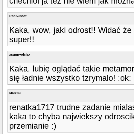
chechlol ja tez nie wiem jak mozna
RedSunset
Kaka, wow, jaki odrost!! Widać ż
super!!
xsunnyolciax
Kaka, lubię oglądać takie metamor
się ładnie wszystko tzrymalo! :ok
Maremi
renatka1717 trudne zadanie mialas
kaka to chyba najwiekszy odroscik 
przemianie :)