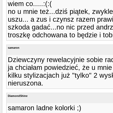
wiem co.....:(:(
no u mnie też...dziś piątek, zwykle
uszu... a zus i czynsz razem prawie
szkoda gadać...no nic przed andrze
troszkę odchowana to będzie i tobi
samaron
Dziewczyny rewelacyjnie sobie rad
ja chciałam powiedzieć, że u mnie
kilku stylizacjach już "tylko" 2 w
nieruszona.
DiamondShine
samaron ladne kolorki ;)