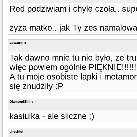
Red podziwiam i chyle czoła.. supe
zyza matko.. jak Ty zes namalowal
kasiulka81
Tak dawno mnie tu nie było, ze t
więc powiem ogólnie PIĘKNIE!!!!!!!!
A tu moje osobiste łapki i metamo
się znudziły :P
DiamondShine
kasiulka - ale sliczne ;)
chechlol