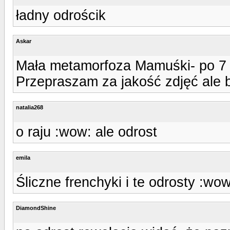
ładny odrościk
Askar
Mała metamorfoza Mamuśki- po 7 t
Przepraszam za jakość zdjęć ale by
natalia268
o raju :wow: ale odrost
emila
Śliczne frenchyki i te odrosty :wow
DiamondShine