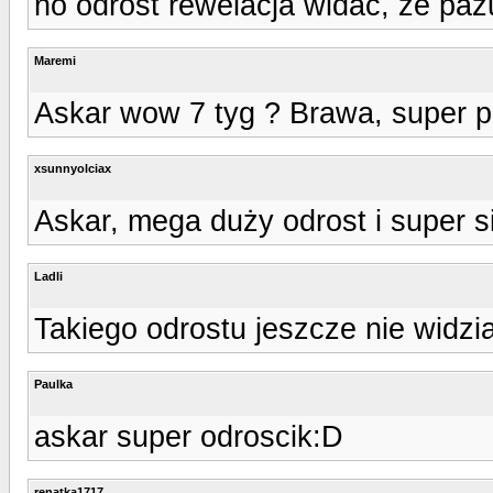
no odrost rewelacja widać, że pazur
Maremi
Askar wow 7 tyg ? Brawa, super p
xsunnyolciax
Askar, mega duży odrost i super si
Ladli
Takiego odrostu jeszcze nie widzi
Paulka
askar super odroscik:D
renatka1717