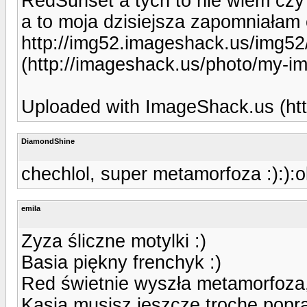
RedSunset a tych to nie wiem czy 
a to moja dzisiejsza zapomniałam o
http://img52.imageshack.us/img52
(http://imageshack.us/photo/my-i
Uploaded with ImageShack.us (htt
DiamondShine
chechlol, super metamorfoza :):):o
emila
Zyza śliczne motylki :)
Basia piękny frenchyk :)
Red świetnie wyszła metamorfoza, 
Kasia musisz jeszcze trochę poprac