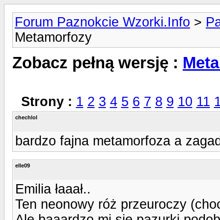
Forum Paznokcie Wzorki.Info
>
Pa
Metamorfozy
Zobacz pełną wersję :
Meta
Strony :
1
2
3
4
5
6
7
8
9
10
11
chechlol
bardzo fajna metamorfoza a zagadk
elle09
Emilia łaaał..
Ten neonowy róż przeuroczy (choc
Ale baaardzo mi sie pazurki podob