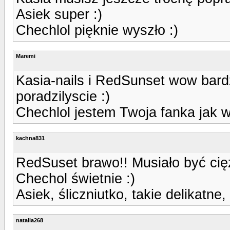
Asiek super :)
Chechlol pięknie wyszło :)
Maremi
Kasia-nails i RedSunset wow bard
poradzilyscie :)
Chechlol jestem Twoja fanka jak w
kachna831
RedSuset brawo!! Musiało być cię
Chechol świetnie :)
Asiek, śliczniutko, takie delikatne,
natalia268