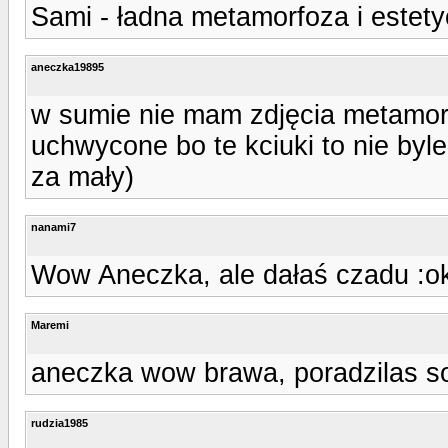
Sami - ładna metamorfoza i estetyc
aneczka19895
w sumie nie mam zdjęcia metamorf
uchwycone bo te kciuki to nie byle
za mały)
nanami7
Wow Aneczka, ale dałaś czadu :o
Maremi
aneczka wow brawa, poradzilas sob
rudzia1985