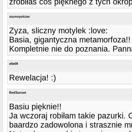
zrobiłaś coś pięknego z tych okr
xsunnyolciax
Zyza, sliczny motylek :love:
Basia, gigantyczna metamorfoza!! 
Kompletnie nie do poznania. Panna
elle09
Rewelacja! :)
RedSunset
Basiu pięknie!!
Ja wczoraj robiłam takie pazurki. 
baardzo zadowolona i strasznie mn