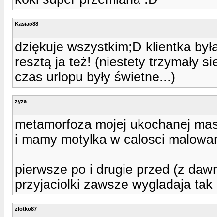
Kasiao88
dziękuje wszystkim;D klientka by
resztą ja też! (niestety trzymały si
czas urlopu były świetne...)
zyza
metamorfoza mojej ukochanej masaz
i mamy motylka w calosci malowan
pierwsze po i drugie przed (z dawn
przyjaciolki zawsze wygladaja tak
zlotko87