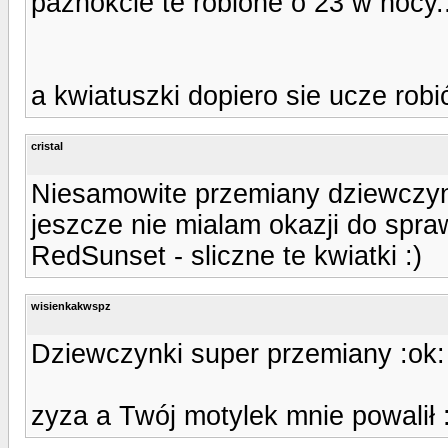
paznokcie te robione o 23 w nocy...:
a kwiatuszki dopiero sie ucze robi
cristal
Niesamowite przemiany dziewczyny,
jeszcze nie mialam okazji do spra
RedSunset - sliczne te kwiatki :)
wisienkakwspz
Dziewczynki super przemiany :ok:
zyza a Twój motylek mnie powalił :