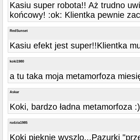
Kasiu super robota!! Aż trudno uw
końcowy! :ok: Klientka pewnie za
RedSunset
Kasiu efekt jest super!!Klientka m
koki1980
a tu taka moja metamorfoza miesię
Askar
Koki, bardzo ładna metamorfoza :)
rudzia1985
Koki pieknie wyszlo...Pazurki "prz