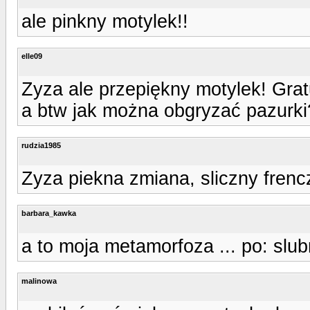
ale pinkny motylek!!
elle09
Zyza ale przepiękny motylek! Gratu
a btw jak można obgryzać pazurki
rudzia1985
Zyza piekna zmiana, sliczny frenc
barbara_kawka
a to moja metamorfoza ... po: slub
malinowa