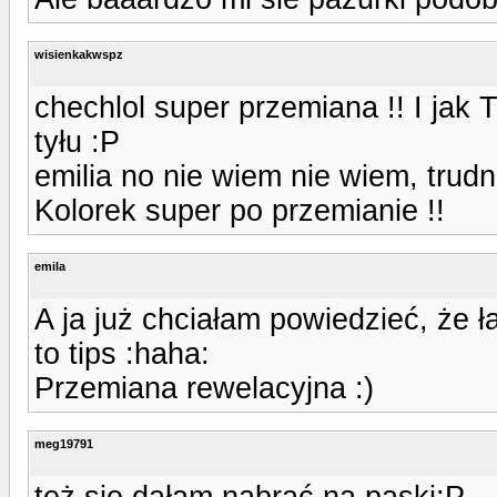
wisienkakwspz
chechlol super przemiana !! I jak T
tyłu :P
emilia no nie wiem nie wiem, trudno
Kolorek super po przemianie !!
emila
A ja już chciałam powiedzieć, że ł
to tips :haha:
Przemiana rewelacyjna :)
meg19791
też się dałam nabrać na paski:P