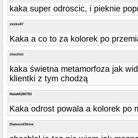
kaka super odroscic, i pieknie po
zlotko87
Kaka a co to za kolorek po przemian
chechlol
kaka świetna metamorfoza jak widz
klientki z tym chodzą
MalaMi280783
Kaka odrost powala a kolorek po m
DiamondShine