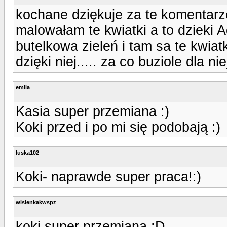
kochane dziękuje za te komentarze
malowałam te kwiatki a to dzieki 
butelkowa zieleń i tam sa te kwiat
dzięki niej..... za co buziole dla niej
emila
Kasia super przemiana :)
Koki przed i po mi się podobają :)
luska102
Koki- naprawde super praca!:)
wisienkakwspz
koki super przemiana :D