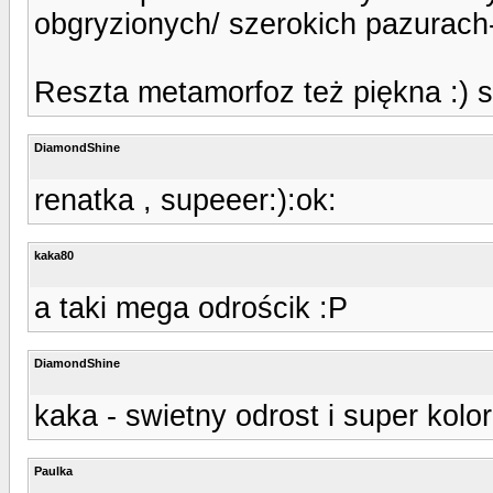
obgryzionych/ szerokich pazurach
Reszta metamorfoz też piękna :) s
DiamondShine
renatka , supeeer:):ok:
kaka80
a taki mega odrościk :P
DiamondShine
kaka - swietny odrost i super kolor
Paulka