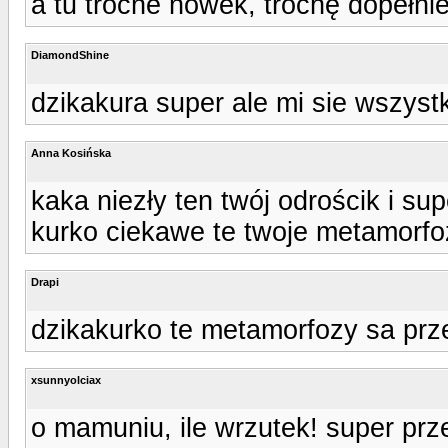
a tu troche nówek, trochę dopełni
DiamondShine
dzikakura super ale mi sie wszystk
Anna Kosińska
kaka niezły ten twój odrościk i su
kurko ciekawe te twoje metamorfoz
Drapi
dzikakurko te metamorfozy sa przes
xsunnyolciax
o mamuniu, ile wrzutek! super prz