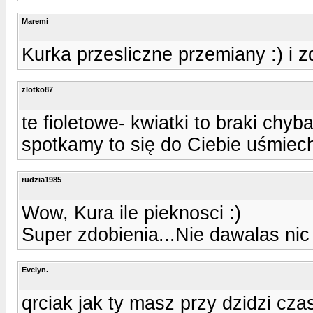
Maremi
Kurka przesliczne przemiany :) i 
zlotko87
te fioletowe- kwiatki to braki chyb
spotkamy to się do Ciebie uśmiec
rudzia1985
Wow, Kura ile pieknosci :)
Super zdobienia...Nie dawalas nic
Evelyn.
qrciak jak ty masz przy dzidzi cza