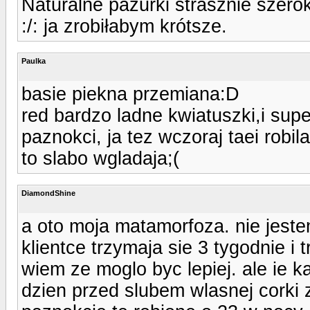
Naturalne pazurki strasznie szeroki
:/: ja zrobiłabym krótsze.
Paulka
basie piekna przemiana:D
red bardzo ladne kwiatuszki,i sup
paznokci, ja tez wczoraj taei robil
to slabo wgladaja;(
DiamondShine
a oto moja matamorfoza. nie jeste
klientce trzymaja sie 3 tygodnie i 
wiem ze moglo byc lepiej. ale ie k
dzien przed slubem wlasnej corki 