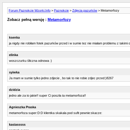
Forum Paznokcie Wzorki.Info
>
Paznokcie
>
Zdjęcia pazurków
> Metamorfozy
Zobacz pełną wersję :
Metamorfozy
ksenka
ja nigdy nie robiłam fotek pazurków przed i w sumie tez nie miałam problemu z takimi 
elinka
woszczurku śłiczna odnowa :)
syiwka
Ja mam w sumie tylko jedno zdjecie , bo tak to nie robie zdjec przed:)8267
dzidzia
jedno ale za to jakie!! super Ci poszła ta metamorfoza!!
Agnieszka Praska
metamorfoza super:D:D klientka skakala pod sufit pewnie:skacze:
kasiasssss