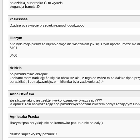
no dzidzia, superosko Ci to wyszło
elegancja francja :D
kasiasssss
Dzidzia oczywiscie przepieknie:good::good::good:
liliszym
a to była moja pierwsza klijentka więc nie wiedzialam jak się z tym uporać! może nie na
8401
8400
dzidzia
no pazurki miała okropne...
kochane mam nadzieję że się nie obrazisz ale , z tego co widze to za daleko tipsa prz
poradziłaś , i co najważniejsze ... klientka była zadowolona:) :*
Anna Otkińska
ale sliczne,jaki to jest zel,ten wykonczeniowy blyszczacy???
ja oprucz żelu nabłyszczającego pazurki wykańczam lakierem nabłyszczającym lub 
Agnieszka Praska
liliszym tipsa przykleja sie na koncowke pazurka nie na caly;)
dzidzia super wyszly pazurki:D