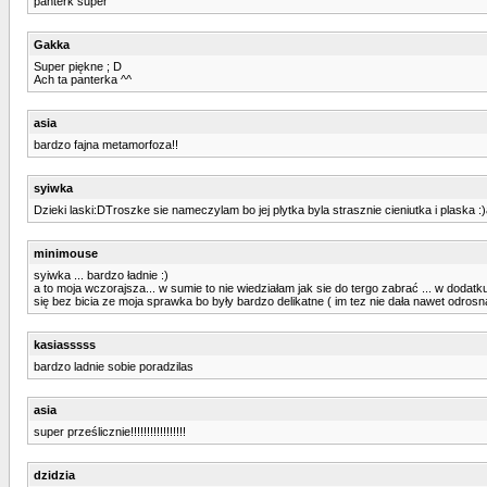
panterk super
Gakka
Super piękne ; D
Ach ta panterka ^^
asia
bardzo fajna metamorfoza!!
syiwka
Dzieki laski:DTroszke sie nameczylam bo jej plytka byla strasznie cieniutka i plaska
minimouse
syiwka ... bardzo ładnie :)
a to moja wczorajsza... w sumie to nie wiedziałam jak sie do tergo zabrać ... w dodatk
się bez bicia ze moja sprawka bo były bardzo delikatne ( im tez nie dała nawet odrosn
kasiasssss
bardzo ladnie sobie poradzilas
asia
super prześlicznie!!!!!!!!!!!!!!!!!
dzidzia