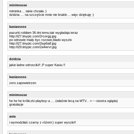
minimouse
miminka ... takie chciała :)
dzidzia .... na szczęście mnie nie brakło ... więc dziękuję :)
kasiasssss
pazurki robilam 36 dni temu;tak wygladaja teraz
http://i27.tinypic.com/2rcorgg.jpg
po odnowie mialy byc rozowe,blado wyszlo
http://i27.tinypic.com/2iup6a8.jpg
http://i29.tinypic.com/2a4wrvt.jpg
dzidzia
jakie ladne odrosciki!! ;P super Kasiu !!
kasiasssss
zero zapowietrzen
minimouse
he he he króliczki playboy-a .... (właśnie lecą na MTV... <----siostra ogląda)
gratulacje
asia
i wymodziłaś czarny z różem:) super wyszło!!