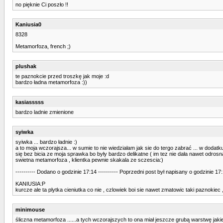
no pięknie Ci poszło !!
Kaniusia0
8328
Metamorfoza, french ;)
plushak
te paznokcie przed troszkę jak moje :d
bardzo ładna metamorfoza :))
kasiasssss
bardzo ladnie zmienione
syiwka
syiwka ... bardzo ładnie :)
a to moja wczorajsza... w sumie to nie wiedziałam jak sie do tergo zabrać ... w dodatk
się bez bicia ze moja sprawka bo były bardzo delikatne ( im tez nie dała nawet odrosn
swietna metamorfoza , klientka pewnie skakala ze sczescia:)
---------- Dodano o godzinie 17:14 ---------- Poprzedni post był napisany o godzinie 17:1
KANIUSIA:P
kurcze ale ta plytka cieniutka co nie , czlowiek boi sie nawet zmatowic taki paznokiec
minimouse
śliczna metamorfoza ......a tych wczorajszych to ona miał jeszcze grubą warstwę jakieg