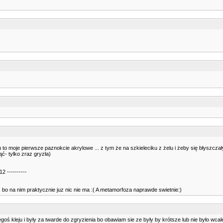
u to moje pierwsze paznokcie akrylowe ... z tym że na szkieleciku z żelu i żeby się błyszczały
ąć- tylko zraz gryzła)
2 ----------
 , bo na nim praktycznie juz nic nie ma :( A metamorfoza naprawde swietnie:)
oś kleju i były za twarde do zgryzienia bo obawiam sie ze były by krótsze lub nie było wcale 