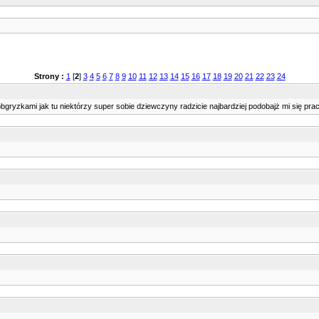
Strony :
1
[
2
]
3
4
5
6
7
8
9
10
11
12
13
14
15
16
17
18
19
20
21
22
23
24
obgryzkami jak tu niektórzy super sobie dziewczyny radzicie najbardziej podobajż mi się prac