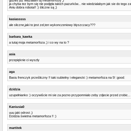
gdzies juz widzialam tą metamorfozę ;)
ja chyba tez bym się nie podjęła takich pazurków... nie wiedzialabym jak sie do tego z
Aniu dobra robota!! :) śliczne są ;)
kasiasssss
ale sliczne,jaki to jest zel,ten wykonczeniowy blyszczacy???
barbara_kawka
a tutaj moja metamorfoza ;) i co wy na to ?
asia
przepięknie ci wyszły
aga
Basiu frenczyk prześliczny !! taki subtelny i elegancki :) metamorfoza na 5! :good:
dzidzia
uzupełnianko :) oczywiście mi sie za pozno przypomnialo zeby zdjecie przed zrobic...
Kaniusia0
uuu jaki odrost ;)
Dzidzia świetna metamorfoza !! :)
martitek