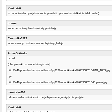
Kaniusia0
to racja, trzeba bylo jakoś sobie poradzić, pomalutku. delikatnie i dało rade;)
czarus
super te zmiany bardzo mi się podobają
Czarnulka1523
ładne zmiany... odrazu inaczej łapki wygladają
Anna Otkińska
przed
(oba pazurki usuwane hirurgicznie)
http://i449.photobucket.com/albums/qq213/annaotkinska/PAZNOKCIE/IMG_1883.jpg
i po
http://i449.photobucket.com/albums/qq213/annaotkinska/PAZNOKCIE/Kopiaaa.jpg
moniczka690
od razu widać różnice śliczne ja bym się tego nigdy nie podjęła
Kaniusia0