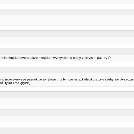
 :)a nie chciala covera takze musialam wymysliccos co by zakrylo te pazury:D
u to moje pierwsze paznokcie akrylowe ... z tym że na szkieleciku z żelu i żeby się błyszczały
ąć- tylko zraz gryzła)