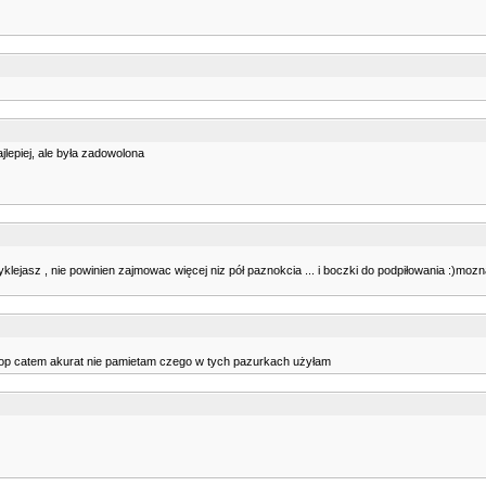
jlepiej, ale była zadowolona
yklejasz , nie powinien zajmowac więcej niz pół paznokcia ... i boczki do podpiłowania :)mozn
top catem akurat nie pamietam czego w tych pazurkach użyłam