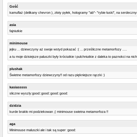
Gość
kamuflaż (delikany chevron ), złoty pyłek, hologramy "ab"- "rybie łuski", na serdec
asia
fajniutkie
minimouse
jejku ... dziewczyny aż swoje wstyd pokazać :( ... prześliczne metamorfozy .....
a tu moje dzisiejsze paluszki były króciutkie i pulchniutkie z daleka to paznokci na nich
plushak
Świetne metamorfozy dziewczyny!! od razu piękniejsze rączki :)
kasiasssss
sliczne wyszly:good::good::good::good:
dzidzia
kurde brakło mi podziekowan ;( minimouse swietna metamorfoza !!
aga
Minimouse maluszki ale i tak są super :good: