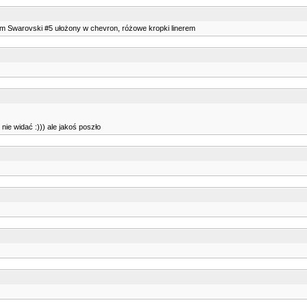
znym Swarovski #5 ułożony w chevron, różowe kropki linerem
 nie widać :))) ale jakoś poszło