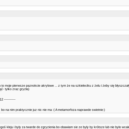
u to moje pierwsze paznokcie akrylowe ... z tym że na szkieleciku z żelu i żeby się błyszczały
ąć- tylko zraz gryzła)
2 ----------
 , bo na nim praktycznie juz nic nie ma :( A metamorfoza naprawde swietnie:)
oś kleju i były za twarde do zgryzienia bo obawiam sie ze były by krótsze lub nie było wcale 