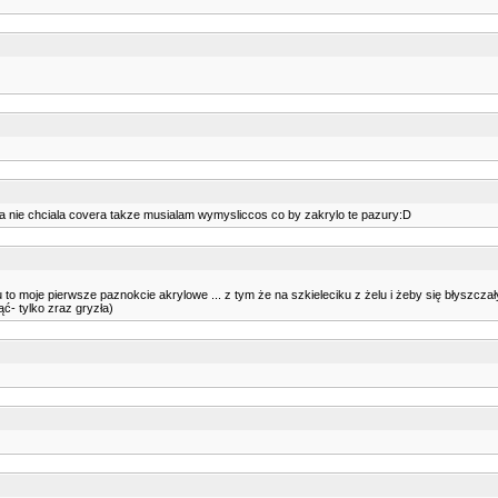
 :)a nie chciala covera takze musialam wymysliccos co by zakrylo te pazury:D
u to moje pierwsze paznokcie akrylowe ... z tym że na szkieleciku z żelu i żeby się błyszczały
ąć- tylko zraz gryzła)