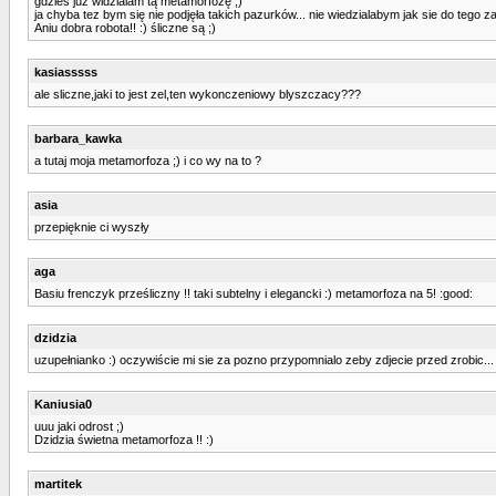
gdzies juz widzialam tą metamorfozę ;)
ja chyba tez bym się nie podjęła takich pazurków... nie wiedzialabym jak sie do tego z
Aniu dobra robota!! :) śliczne są ;)
kasiasssss
ale sliczne,jaki to jest zel,ten wykonczeniowy blyszczacy???
barbara_kawka
a tutaj moja metamorfoza ;) i co wy na to ?
asia
przepięknie ci wyszły
aga
Basiu frenczyk prześliczny !! taki subtelny i elegancki :) metamorfoza na 5! :good:
dzidzia
uzupełnianko :) oczywiście mi sie za pozno przypomnialo zeby zdjecie przed zrobic...
Kaniusia0
uuu jaki odrost ;)
Dzidzia świetna metamorfoza !! :)
martitek