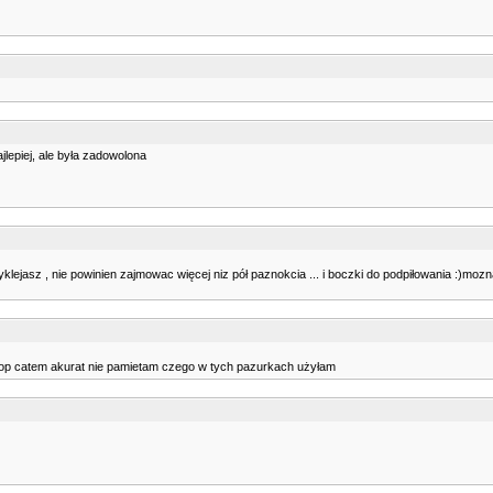
jlepiej, ale była zadowolona
yklejasz , nie powinien zajmowac więcej niz pół paznokcia ... i boczki do podpiłowania :)mozn
top catem akurat nie pamietam czego w tych pazurkach użyłam