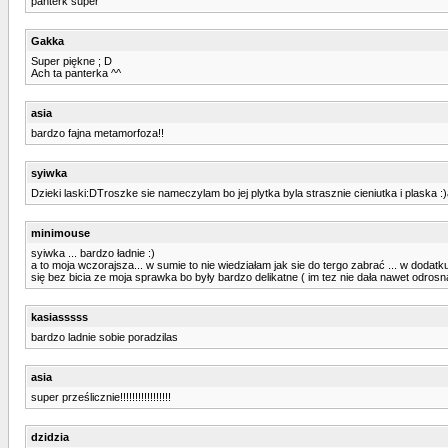
panterk super
Gakka
Super piękne ; D
Ach ta panterka ^^
asia
bardzo fajna metamorfoza!!
syiwka
Dzieki laski:DTroszke sie nameczylam bo jej plytka byla strasznie cieniutka i plaska
minimouse
syiwka ... bardzo ładnie :)
a to moja wczorajsza... w sumie to nie wiedziałam jak sie do tergo zabrać ... w dodatk
się bez bicia ze moja sprawka bo były bardzo delikatne ( im tez nie dała nawet odrosn
kasiasssss
bardzo ladnie sobie poradzilas
asia
super prześlicznie!!!!!!!!!!!!!!!!!
dzidzia