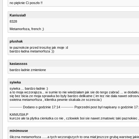
no pięknie Ci poszło !!
Kaniusia0
8328
Metamorfoza, french ;)
plushak
te paznokcie przed troszkę jak moje :d
bardzo ładna metamorfoza :))
kasiasssss
bardzo ladnie zmienione
syiwka
syiwka ... bardzo ładnie :)
a to moja wczorajsza... w sumie to nie wiedziałam jak sie do tergo zabrać ... w dodatk
się bez bicia ze moja sprawka bo były bardzo delikatne ( im tez nie dała nawet odrosn
swietna metamorfoza , klientka pewnie skakala ze sczescia:)
---------- Dodano o godzinie 17:14 ---------- Poprzedni post był napisany o godzinie 17:1
KANIUSIA:P
kurcze ale ta plytka cieniutka co nie , czlowiek boi sie nawet zmatowic taki paznokiec
minimouse
śliczna metamorfoza ......a tych wczorajszych to ona miał jeszcze grubą warstwę jakieg