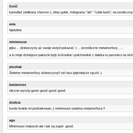
Gość
kamuflaż (delikany chevron ), złoty pyłek, hologramy "ab"- "rybie łuski", na serdec
asia
fajniutkie
minimouse
jejku ... dziewczyny aż swoje wstyd pokazać :( ... prześliczne metamorfozy .....
a tu moje dzisiejsze paluszki były króciutkie i pulchniutkie z daleka to paznokci na nich
plushak
Świetne metamorfozy dziewczyny!! od razu piękniejsze rączki :)
kasiasssss
sliczne wyszly:good::good::good::good:
dzidzia
kurde brakło mi podziekowan ;( minimouse swietna metamorfoza !!
aga
Minimouse maluszki ale i tak są super :good: