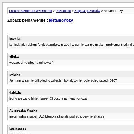
Forum Paznokcie Wzorki.Info
>
Paznokcie
>
Zdjęcia pazurków
> Metamorfozy
Zobacz pełną wersję :
Metamorfozy
ksenka
ja nigdy nie robiłam fotek pazurków przed i w sumie tez nie miałam problemu z takimi 
elinka
woszczurku śłiczna odnowa :)
syiwka
Ja mam w sumie tylko jedno zdjecie , bo tak to nie robie zdjec przed:)8267
dzidzia
jedno ale za to jakie!! super Ci poszła ta metamorfoza!!
Agnieszka Praska
metamorfoza super:D:D klientka skakala pod sufit pewnie:skacze:
kasiasssss