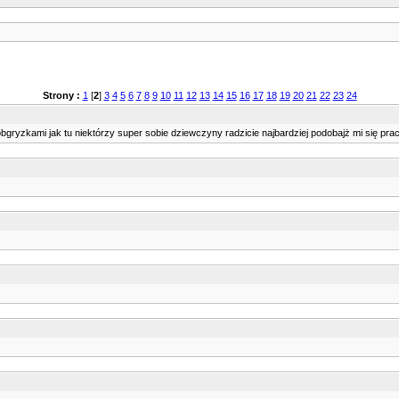
Strony :
1
[
2
]
3
4
5
6
7
8
9
10
11
12
13
14
15
16
17
18
19
20
21
22
23
24
obgryzkami jak tu niektórzy super sobie dziewczyny radzicie najbardziej podobajż mi się prac