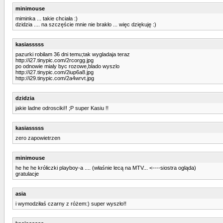
minimouse
miminka ... takie chciała :)
dzidzia .... na szczęście mnie nie brakło ... więc dziękuję :)
kasiasssss
pazurki robilam 36 dni temu;tak wygladaja teraz
http://i27.tinypic.com/2rcorgg.jpg
po odnowie mialy byc rozowe,blado wyszlo
http://i27.tinypic.com/2iup6a8.jpg
http://i29.tinypic.com/2a4wrvt.jpg
dzidzia
jakie ladne odrosciki!! ;P super Kasiu !!
kasiasssss
zero zapowietrzen
minimouse
he he he króliczki playboy-a .... (właśnie lecą na MTV... <----siostra ogląda)
gratulacje
asia
i wymodziłaś czarny z różem:) super wyszło!!