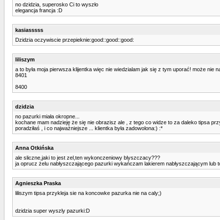
no dzidzia, superosko Ci to wyszło
elegancja francja :D
kasiasssss
Dzidzia oczywiscie przepieknie:good::good::good:
liliszym
a to była moja pierwsza klijentka więc nie wiedzialam jak się z tym uporać! może nie na
8401
8400
dzidzia
no pazurki miała okropne...
kochane mam nadzieję że się nie obrazisz ale , z tego co widze to za daleko tipsa prz
poradziłaś , i co najważniejsze ... klientka była zadowolona:) :*
Anna Otkińska
ale sliczne,jaki to jest zel,ten wykonczeniowy blyszczacy???
ja oprucz żelu nabłyszczającego pazurki wykańczam lakierem nabłyszczającym lub 
Agnieszka Praska
liliszym tipsa przykleja sie na koncowke pazurka nie na caly;)
dzidzia super wyszly pazurki:D