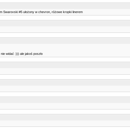
znym Swarovski #5 ułożony w chevron, różowe kropki linerem
 nie widać :))) ale jakoś poszło