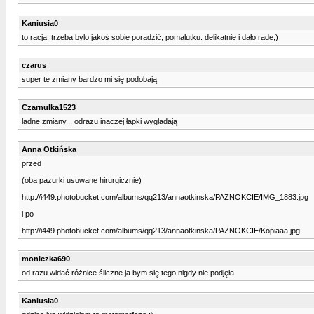
Kaniusia0
to racja, trzeba bylo jakoś sobie poradzić, pomalutku. delikatnie i dało rade;)
czarus
super te zmiany bardzo mi się podobają
Czarnulka1523
ładne zmiany... odrazu inaczej łapki wygladają
Anna Otkińska
przed
(oba pazurki usuwane hirurgicznie)
http://i449.photobucket.com/albums/qq213/annaotkinska/PAZNOKCIE/IMG_1883.jpg
i po
http://i449.photobucket.com/albums/qq213/annaotkinska/PAZNOKCIE/Kopiaaa.jpg
moniczka690
od razu widać różnice śliczne ja bym się tego nigdy nie podjęła
Kaniusia0