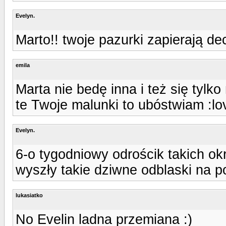
Evelyn.
Marto!! twoje pazurki zapierają d
emila
Marta nie bedę inna i też się ty
te Twoje malunki to ubóstwiam :lo
Evelyn.
6-o tygodniowy odrościk takich okr
wyszły takie dziwne odblaski na po
lukasiatko
No Evelin ladna przemiana :)