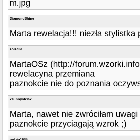
m.jpg
DiamondShine
Marta rewelacja!!! niezła stylistka
zołzella
MartaOSz (http://forum.wzorki.in
rewelacyna przemiana
paznokcie nie do poznania oczywsi
xsunnyolciax
Marta, nawet nie zwróciłam uwagi
paznokcie przyciagają wzrok ;)
rudzia1985