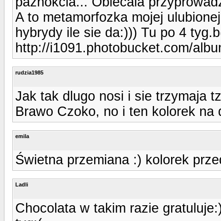
paznokcia... Obiecala przyprowadz
A to metamorfozka mojej ulubionej
hybrydy ile sie da:))) Tu po 4 tyg.
http://i1091.photobucket.com/alb
rudzia1985
Jak tak dlugo nosi i sie trzymaja t
Brawo Czoko, no i ten kolorek na 
emila
Świetna przemiana :) kolorek przed
Ladli
Chocolata w takim razie gratuluj