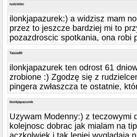
rudzielec
ilonkjapazurek:) a widzisz mam n
przez to jeszcze bardziej mi to pr
pozazdroscic spotkania, ona robi 
Taisia90
ilonkjapazurek ten odrost 61 dniow
zrobione :) Zgodzę się z rudzielce
pingera zwłaszcza te ostatnie, któr
ilonkjapazurek
Uzywam Modenny:) z teczowymi d
kolejnosc dobrac jak mialam na ti
aczkolwiek i tak lepiej wygladaja n