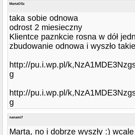
MartaOSz
taka sobie odnowa
odrost 2 miesieczny
Klientce paznkcie rosna w dół jedn
zbudowanie odnowa i wyszło taki
http://pu.i.wp.pl/k,NzA1MDE3N
g
http://pu.i.wp.pl/k,NzA1MDE3N
g
nanami7
Marta, no i dobrze wyszły :) wcale