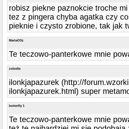
robisz piekne paznokcie troche m
tez z pingera chyba agatka czy co
pieknie i czysto zrobione, tak jak t
MartaOSz
Te teczowo-panterkowe mnie powal
zołzella
ilonkjapazurek (http://forum.wzor
ilonkjapazurek.html) super metam
butterfly 1
Te teczowo-panterkowe mnie powal
też te najbardziej mi się podobają 