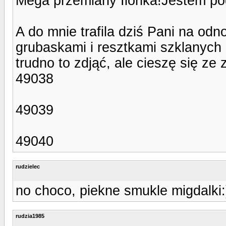
Mega przemiany Ilonka!Jestem po
A do mnie trafila dziś Pani na od
grubaskami i resztkami szklanych 
trudno to zdjąć, ale cieszę się ze
49038
49039
49040
rudzielec
no choco, piekne smukle migdalki:
rudzia1985