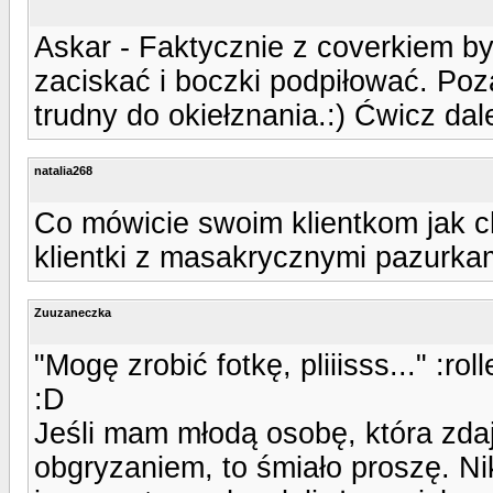
Askar - Faktycznie z coverkiem był
zaciskać i boczki podpiłować. Poza
trudny do okiełznania.:) Ćwicz dal
natalia268
Co mówicie swoim klientkom jak ch
klientki z masakrycznymi pazurkam
Zuuzaneczka
"Mogę zrobić fotkę, pliiisss..." :ro
:D
Jeśli mam młodą osobę, która zda
obgryzaniem, to śmiało proszę. Nik