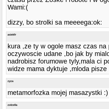
Wami:(
dizzy, bo strolki sa meeeega:ok:
asiekfr
kura ,ze ty w ogole masz czas na
oczywoscie udane ,bo jak by mialo
nadrobisz forumowe tyly,mala ci pod
widze mama dyktuje ,mloda pisze h
zyza
metamorfozka mojej masazystki :)
zołzella