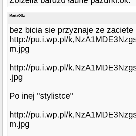
Zolzella bardzo ładne pazurki:ok:
MartaOSz
bez bicia sie przyznaje ze zaciet
http://pu.i.wp.pl/k,NzA1MDE3N
m.jpg
http://pu.i.wp.pl/k,NzA1MDE3N
.jpg
Po inej "stylistce"
http://pu.i.wp.pl/k,NzA1MDE3N
m.jpg