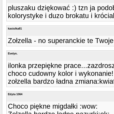
pluszaku dziękować :) tzn ja pod
kolorystyke i duzo brokatu i króci
kasiulka81
Zołzella - no superanckie te Twoje 
Evelyn.
ilonka przepiękne prace...zazdros
choco cudowny kolor i wykonanie!
zołzella bardzo ładna zmiana:kwia
Edyta 1064
Choco piękne migdałki :wow: