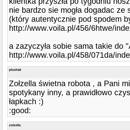
klientka przyszła po tygodniu nosz
nie bardzo sie mogła dogadac ze st
(który autentycznie pod spodem b
http://www.voila.pl/456/6htwe/in
a zazyczyła sobie sama takie do "
http://www.voila.pl/458/071da/in
plushak
Zołzella świetna robota , a Pani 
spotykany inny, a prawidłowo czys
łapkach :)
:good:
zołzella