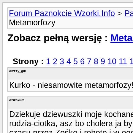
Forum Paznokcie Wzorki.Info
>
Pa
Metamorfozy
Zobacz pełną wersję :
Meta
Strony :
1
2
3
4
5
6
7
8
9
10
11
dizzzy_girl
Kurko - niesamowite metamorfozy!
dzikakura
Dziekuje dziewuszki moje kochan
rudzia-ciotka, asz bo cholera ja b
czasu przez Zośke i robote i w og