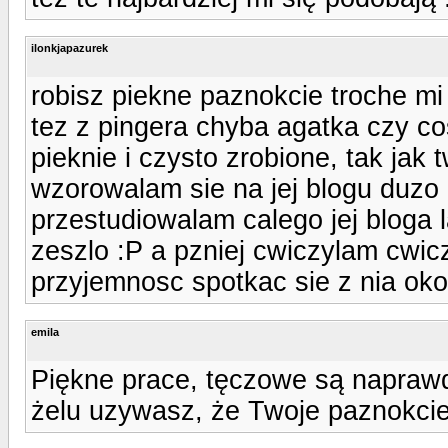
ilonkjapazurek
robisz piekne paznokcie troche m
tez z pingera chyba agatka czy co
pieknie i czysto zrobione, tak jak 
wzorowalam sie na jej blogu duzo
przestudiowalam calego jej bloga 
zeszlo :P a pzniej cwiczylam cwic
przyjemnosc spotkac sie z nia oko
emila
Piękne prace, tęczowe są naprawd
żelu uzywasz, że Twoje paznokcie