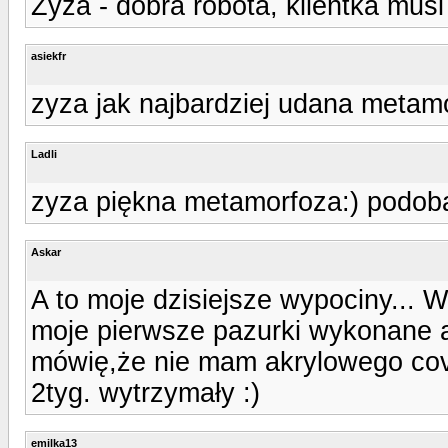
Zyza - dobra robota, klientka mus
asiekfr
zyza jak najbardziej udana metam
Ladli
zyza piękna metamorfoza:) podoba
Askar
A to moje dzisiejsze wypociny... W
moje pierwsze pazurki wykonane 
mówię,że nie mam akrylowego cove
2tyg. wytrzymały :)
emilka13