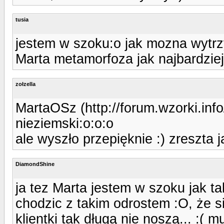
tusia
jestem w szoku:o jak mozna wytr
Marta metamorfoza jak najbardziej
zołzella
MartaOSz (http://forum.wzorki.in
nieziemski:o:o:o
ale wyszło przepięknie :) zreszta 
DiamondShine
ja tez Marta jestem w szoku jak t
chodzic z takim odrostem :O, że s
klientki tak długą nie noszą... :(