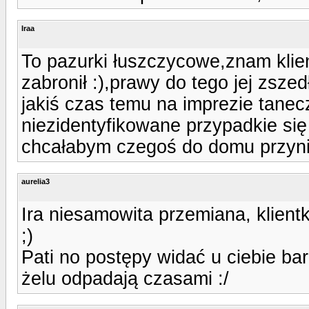
Iraa
To pazurki łuszczycowe,znam klien
zabronił :),prawy do tego jej zszed
jakiś czas temu na imprezie tanec
niezidentyfikowane przypadkie się
chcałabym czegoś do domu przyni
aurelia3
Ira niesamowita przemiana, klient
;)
Pati no postępy widać u ciebie ba
żelu odpadają czasami :/