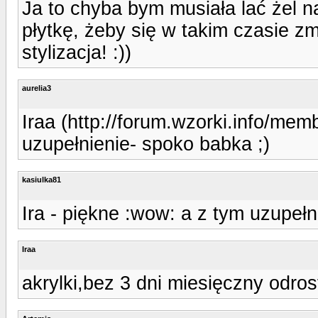
Ja to chyba bym musiała lać żel n
płytkę, żeby się w takim czasie z
stylizacja! :))
aurelia3
Iraa (http://forum.wzorki.info/mem
uzupełnienie- spoko babka ;)
kasiulka81
Ira - piękne :wow: a z tym uzupełn
Iraa
akrylki,bez 3 dni miesięczny odrost