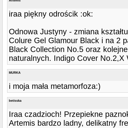
Artemis
iraa piękny odrościk :ok:
Odnowa Justyny - zmiana kształtu
Colure Gel Glamour Black i na 2 p
Black Collection No.5 oraz kolej
naturalnych. Indigo Cover No.2,X
MURKA
i moja mała metamorfoza:)
betisska
Iraa czadzioch! Przepiekne paznok
Artemis bardzo ladny, delikatny fr