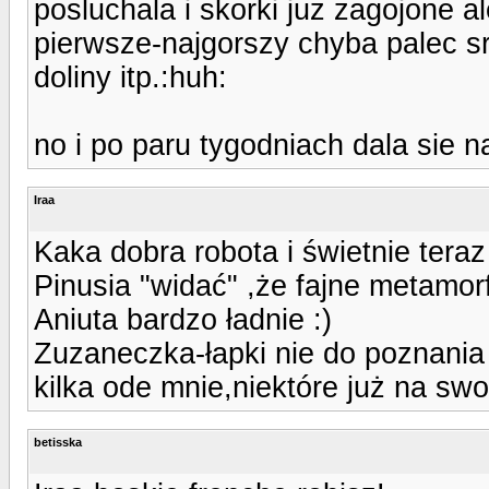
posluchala i skorki juz zagojone a
pierwsze-najgorszy chyba palec s
doliny itp.:huh:
no i po paru tygodniach dala sie 
Iraa
Kaka dobra robota i świetnie teraz
Pinusia "widać" ,że fajne metamorfo
Aniuta bardzo ładnie :)
Zuzaneczka-łapki nie do poznania 
kilka ode mnie,niektóre już na swo
betisska