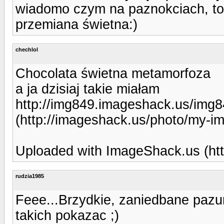
wiadomo czym na paznokciach, to 
przemiana świetna:)
chechlol
Chocolata świetna metamorfoza
a ja dzisiaj takie miałam
http://img849.imageshack.us/img8
(http://imageshack.us/photo/my-i
Uploaded with ImageShack.us (htt
rudzia1985
Feee...Brzydkie, zaniedbane pazur
takich pokazac ;)