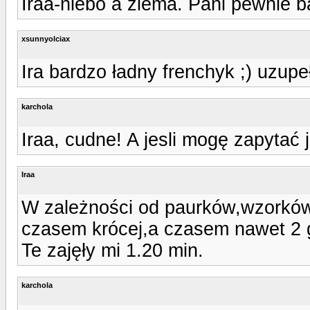
Iraa-niebo a ziema. Pani pewnie 
xsunnyolciax
Ira bardzo ładny frenchyk ;) uzupe
karchola
Iraa, cudne! A jesli mogę zapytać
Iraa
W zależności od paurków,wzorków 
czasem krócej,a czasem nawet 2 g
Te zajęły mi 1.20 min.
karchola