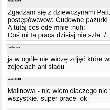
kasiulka81
Zgadzam się z dziewczynami Pati
postępów:wow: Cudowne pazurki r
A tutaj coś ode mnie :huh:
Coś mi ta praca dzisiaj nie szła :/:
malinowa
ja w ogóle nie widzę zdjęć które ws
zdjęciach ani śladu
kasiulka81
Malinowa - nie wiem dlaczego nie w
wszystkie, super prace :ok: