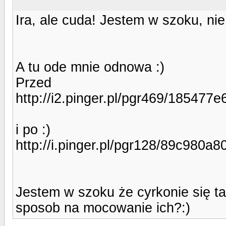
Ira, ale cuda! Jestem w szoku, ni
A tu ode mnie odnowa :)
Przed
http://i2.pinger.pl/pgr469/18547
i po :)
http://i.pinger.pl/pgr128/89c98
Jestem w szoku że cyrkonie się t
sposob na mocowanie ich?:)