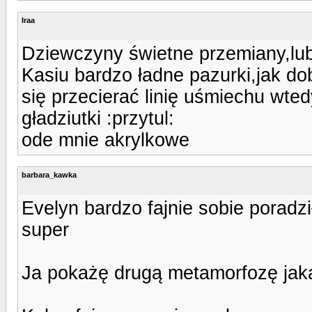
Iraa
Dziewczyny świetne przemiany,lub
Kasiu bardzo ładne pazurki,jak d
się przecierać linię uśmiechu wted
gładziutki :przytul:
ode mnie akrylkowe
barbara_kawka
Evelyn bardzo fajnie sobie poradz
super
Ja pokażę drugą metamorfozę jak