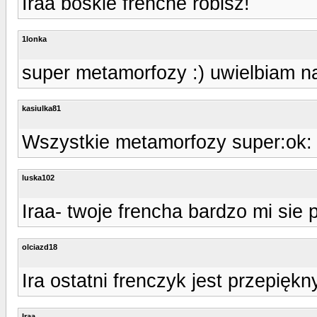
Iraa boskie frenche robisz!
1lonka
super metamorfozy :) uwielbiam na
kasiulka81
Wszystkie metamorfozy super:ok:
luska102
Iraa- twoje frencha bardzo mi sie 
olciazd18
Ira ostatni frenczyk jest przepiękn
Iraa