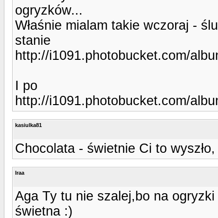
ogryzków...
Właśnie mialam takie wczoraj - ś
stanie
http://i1091.photobucket.com/al
I po
http://i1091.photobucket.com/al
kasiulka81
Chocolata - świetnie Ci to wyszł
Iraa
Aga Ty tu nie szalej,bo na ogryzki
świetna :)