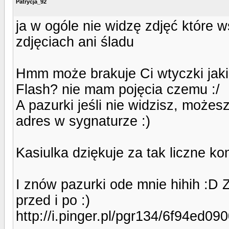
Patrycja_92
ja w ogóle nie widzę zdjęć które ws
zdjęciach ani śladu
Hmm może brakuje Ci wtyczki jaki
Flash? nie mam pojęcia czemu :/
A pazurki jeśli nie widzisz, może
adres w sygnaturze :)
Kasiulka dziękuje za tak liczne k
I znów pazurki ode mnie hihih :D 
przed i po :)
http://i.pinger.pl/pgr134/6f94ed0