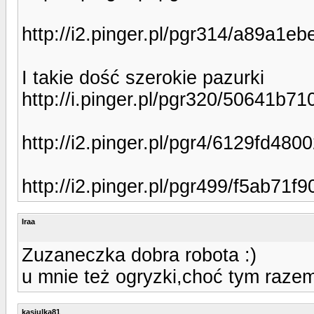
http://i2.pinger.pl/pgr314/a89a1
I takie dość szerokie pazurki
http://i.pinger.pl/pgr320/50641b
http://i2.pinger.pl/pgr4/6129fd4
http://i2.pinger.pl/pgr499/f5ab7
Iraa
Zuzaneczka dobra robota :)
u mnie też ogryzki,choć tym razem 
kasiulka81