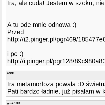
Ira, ale cuda! Jestem w szoku, ni
A tu ode mnie odnowa :)
Przed
http://i2.pinger.pl/pgr469/18547
i po :)
http://i.pinger.pl/pgr128/89c98
asiek
Ira metamorfoza powala :D świetna
Pati bardzo ładnie, już pisałam w
gonia1203