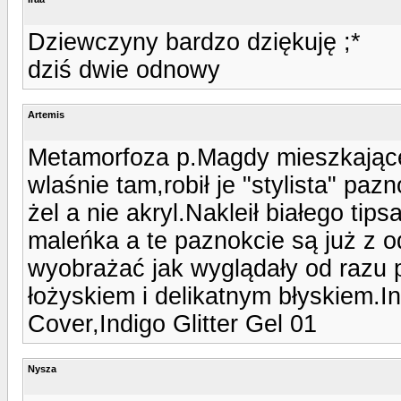
Dziewczyny bardzo dziękuję ;*
dziś dwie odnowy
Artemis
Metamorfoza p.Magdy mieszkającej
wlaśnie tam,robił je "stylista" pazn
żel a nie akryl.Nakleił białego tip
maleńka a te paznokcie są już z 
wyobrażać jak wyglądały od razu 
łożyskiem i delikatnym błyskiem.I
Cover,Indigo Glitter Gel 01
Nysza