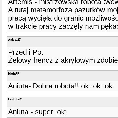
Artemis - mistrzowska robota :wo
A tutaj metamorfoza pazurków moj
pracą wycięła do granic możliwości 
w trakcie pracy zaczęły nam pękać,
Aniuta27
Przed i Po.
Żelowy frencz z akrylowym zdobie
MadaPP
Aniuta- Dobra robota!!:ok::ok::ok:
kasiulka81
Aniuta - super :ok: