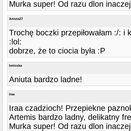
Murka super! Od razu dlon inaczej
Aniuta27
Trochę boczki przepiłowałam :/: i 
:lol:
dobrze, że to ciocia była :P
betisska
Aniuta bardzo ladne!
Iraa
Iraa czadzioch! Przepiekne paznok
Artemis bardzo ladny, delikatny fr
Murka super! Od razu dlon inaczej