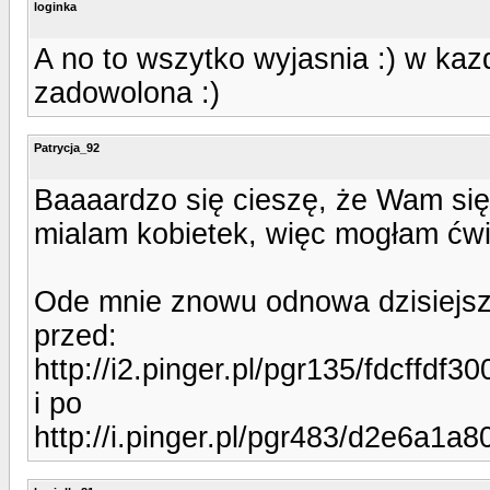
loginka
A no to wszytko wyjasnia :) w kaz
zadowolona :)
Patrycja_92
Baaaardzo się cieszę, że Wam się
mialam kobietek, więc mogłam ćwic
Ode mnie znowu odnowa dzisiejsz
przed:
http://i2.pinger.pl/pgr135/fdcffd
i po
http://i.pinger.pl/pgr483/d2e6a1