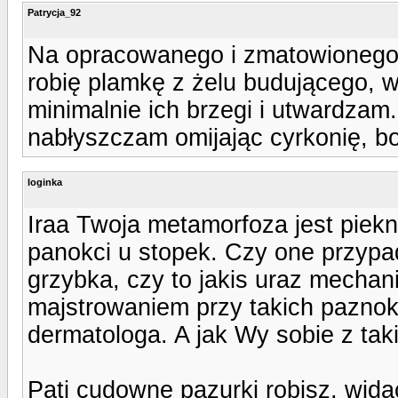
Patrycja_92
Na opracowanego i zmatowionego 
robię plamkę z żelu budującego, w
minimalnie ich brzegi i utwardza
nabłyszczam omijając cyrkonię, bo
loginka
Iraa Twoja metamorfoza jest piek
panokci u stopek. Czy one przypa
grzybka, czy to jakis uraz mecha
majstrowaniem przy takich paznokc
dermatologa. A jak Wy sobie z tak
Pati cudowne pazurki robisz, wida