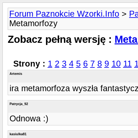
Forum Paznokcie Wzorki.Info
>
Pa
Metamorfozy
Zobacz pełną wersję :
Meta
Strony :
1
2
3
4
5
6
7
8
9
10
11
Artemis
ira metamorfoza wyszła fantastycz
Patrycja_92
Odnowa :)
kasiulka81