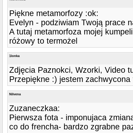
Piękne metamorfozy :ok:
Evelyn - podziwiam Twoją prace n
A tutaj metamorfoza mojej kumpel
różowy to termożel
1lonka
Zdjęcia Paznokci, Wzorki, Video t
Przepiękne :) jestem zachwycona 
Nilvena
Zuzaneczkaa:
Pierwsza fota - imponujaca zmiana,
co do frencha- bardzo zgrabne paz