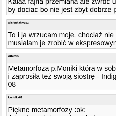
Kalaa fajna przemiana ale zwroc 
by dociac bo nie jest zbyt dobrze 
wisienkakwspz
To i ja wrzucam moje, chociaż ni
musiałam je zrobić w ekspresowym
Artemis
Metamorfoza p.Moniki która w sobo
i zaprosiła też swoją siostrę - Indi
08
kasiulka81
Piękne metamorfozy :ok: