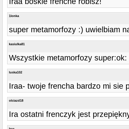
Iraa boskie frenche robisz!
1lonka
super metamorfozy :) uwielbiam na
kasiulka81
Wszystkie metamorfozy super:ok:
luska102
Iraa- twoje frencha bardzo mi sie 
olciazd18
Ira ostatni frenczyk jest przepiękn
Iraa