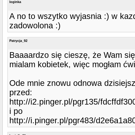
loginka
A no to wszytko wyjasnia :) w kaz
zadowolona :)
Patrycja_92
Baaaardzo się cieszę, że Wam się
mialam kobietek, więc mogłam ćwic
Ode mnie znowu odnowa dzisiejsz
przed:
http://i2.pinger.pl/pgr135/fdcffd
i po
http://i.pinger.pl/pgr483/d2e6a1