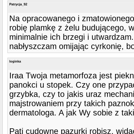
Patrycja_92
Na opracowanego i zmatowionego 
robię plamkę z żelu budującego, w
minimalnie ich brzegi i utwardza
nabłyszczam omijając cyrkonię, bo
loginka
Iraa Twoja metamorfoza jest piek
panokci u stopek. Czy one przypa
grzybka, czy to jakis uraz mecha
majstrowaniem przy takich paznokc
dermatologa. A jak Wy sobie z tak
Pati cudowne pazurki robisz, wida