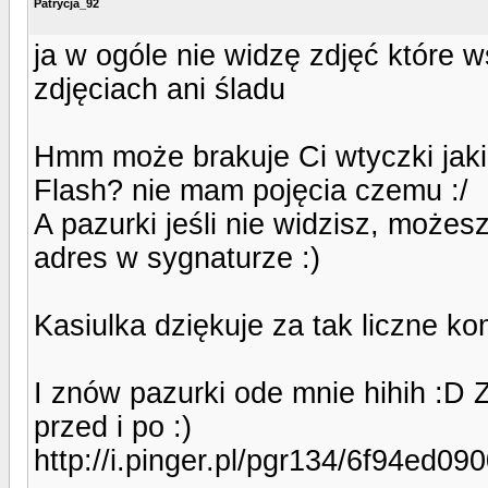
Patrycja_92
ja w ogóle nie widzę zdjęć które ws
zdjęciach ani śladu
Hmm może brakuje Ci wtyczki jaki
Flash? nie mam pojęcia czemu :/
A pazurki jeśli nie widzisz, może
adres w sygnaturze :)
Kasiulka dziękuje za tak liczne k
I znów pazurki ode mnie hihih :D 
przed i po :)
http://i.pinger.pl/pgr134/6f94ed0