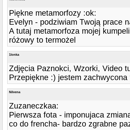
Piękne metamorfozy :ok:
Evelyn - podziwiam Twoją prace n
A tutaj metamorfoza mojej kumpel
różowy to termożel
1lonka
Zdjęcia Paznokci, Wzorki, Video t
Przepiękne :) jestem zachwycona 
Nilvena
Zuzaneczkaa:
Pierwsza fota - imponujaca zmiana,
co do frencha- bardzo zgrabne paz