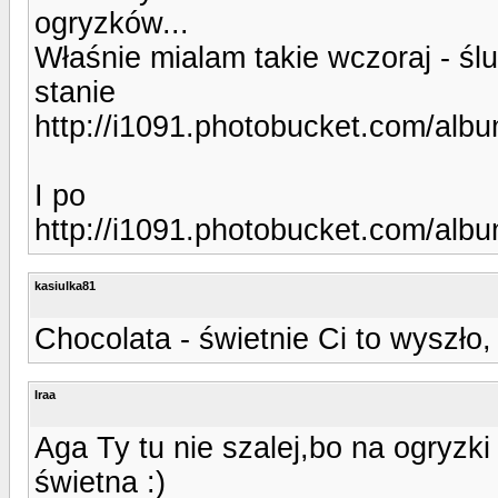
ogryzków...
Właśnie mialam takie wczoraj - ś
stanie
http://i1091.photobucket.com/al
I po
http://i1091.photobucket.com/al
kasiulka81
Chocolata - świetnie Ci to wyszł
Iraa
Aga Ty tu nie szalej,bo na ogryzki
świetna :)