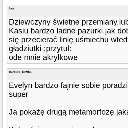
Iraa
Dziewczyny świetne przemiany,lub
Kasiu bardzo ładne pazurki,jak d
się przecierać linię uśmiechu wted
gładziutki :przytul:
ode mnie akrylkowe
barbara_kawka
Evelyn bardzo fajnie sobie poradz
super
Ja pokażę drugą metamorfozę jak