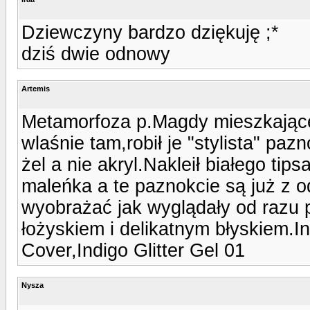
Dziewczyny bardzo dziękuję ;*
dziś dwie odnowy
Artemis
Metamorfoza p.Magdy mieszkającej
wlaśnie tam,robił je "stylista" pazn
żel a nie akryl.Nakleił białego tip
maleńka a te paznokcie są już z 
wyobrażać jak wyglądały od razu 
łożyskiem i delikatnym błyskiem.I
Cover,Indigo Glitter Gel 01
Nysza