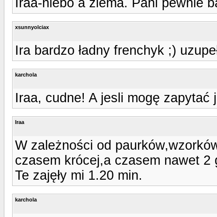
Iraa-niebo a ziema. Pani pewnie 
xsunnyolciax
Ira bardzo ładny frenchyk ;) uzupe
karchola
Iraa, cudne! A jesli mogę zapytać
Iraa
W zależności od paurków,wzorków 
czasem krócej,a czasem nawet 2 g
Te zajęły mi 1.20 min.
karchola