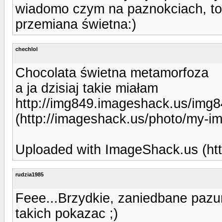
wiadomo czym na paznokciach, to 
przemiana świetna:)
chechlol
Chocolata świetna metamorfoza
a ja dzisiaj takie miałam
http://img849.imageshack.us/img8
(http://imageshack.us/photo/my-i
Uploaded with ImageShack.us (htt
rudzia1985
Feee...Brzydkie, zaniedbane pazur
takich pokazac ;)