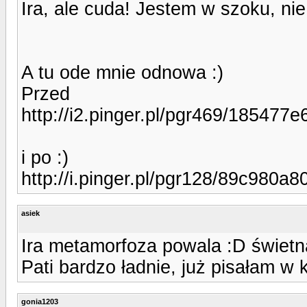
Ira, ale cuda! Jestem w szoku, ni
A tu ode mnie odnowa :)
Przed
http://i2.pinger.pl/pgr469/18547
i po :)
http://i.pinger.pl/pgr128/89c98
asiek
Ira metamorfoza powala :D świetna
Pati bardzo ładnie, już pisałam w
gonia1203