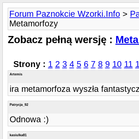
Forum Paznokcie Wzorki.Info
>
Pa
Metamorfozy
Zobacz pełną wersję :
Meta
Strony :
1
2
3
4
5
6
7
8
9
10
11
Artemis
ira metamorfoza wyszła fantastycz
Patrycja_92
Odnowa :)
kasiulka81