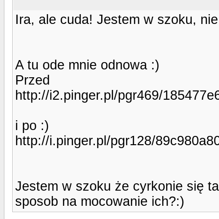
Ira, ale cuda! Jestem w szoku, ni
A tu ode mnie odnowa :)
Przed
http://i2.pinger.pl/pgr469/18547
i po :)
http://i.pinger.pl/pgr128/89c98
Jestem w szoku że cyrkonie się t
sposob na mocowanie ich?:)