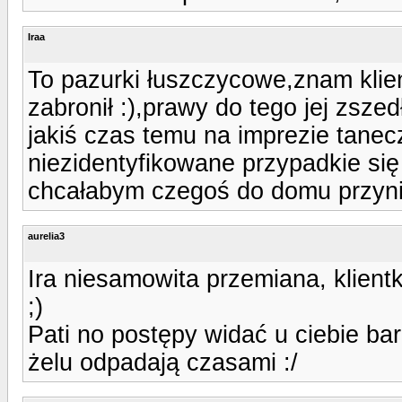
Iraa
To pazurki łuszczycowe,znam klien
zabronił :),prawy do tego jej zszed
jakiś czas temu na imprezie tanec
niezidentyfikowane przypadkie się
chcałabym czegoś do domu przyni
aurelia3
Ira niesamowita przemiana, klient
;)
Pati no postępy widać u ciebie ba
żelu odpadają czasami :/