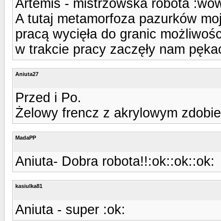
Artemis - mistrzowska robota :wo
A tutaj metamorfoza pazurków moj
pracą wycięła do granic możliwości 
w trakcie pracy zaczęły nam pękać,
Aniuta27
Przed i Po.
Żelowy frencz z akrylowym zdobie
MadaPP
Aniuta- Dobra robota!!:ok::ok::ok:
kasiulka81
Aniuta - super :ok: