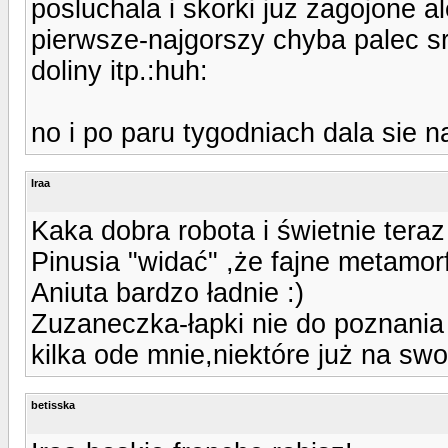
posluchala i skorki juz zagojone a
pierwsze-najgorszy chyba palec s
doliny itp.:huh:
no i po paru tygodniach dala sie 
Iraa
Kaka dobra robota i świetnie teraz
Pinusia "widać" ,że fajne metamorfo
Aniuta bardzo ładnie :)
Zuzaneczka-łapki nie do poznania 
kilka ode mnie,niektóre już na swo
betisska