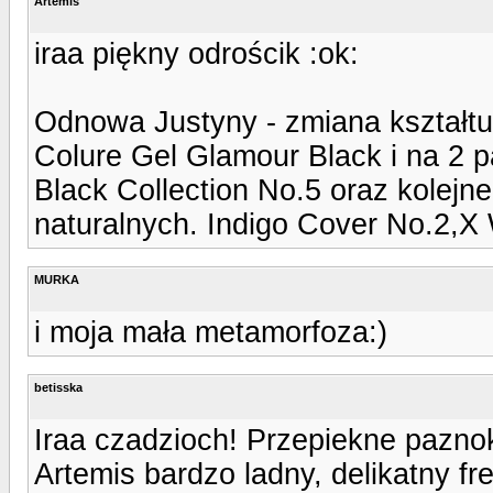
Artemis
iraa piękny odrościk :ok:
Odnowa Justyny - zmiana kształtu
Colure Gel Glamour Black i na 2 p
Black Collection No.5 oraz kolej
naturalnych. Indigo Cover No.2,X
MURKA
i moja mała metamorfoza:)
betisska
Iraa czadzioch! Przepiekne paznok
Artemis bardzo ladny, delikatny fr