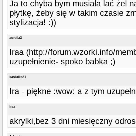
Ja to chyba bym musiała lać żel n
płytkę, żeby się w takim czasie z
stylizacja! :))
aurelia3
Iraa (http://forum.wzorki.info/mem
uzupełnienie- spoko babka ;)
kasiulka81
Ira - piękne :wow: a z tym uzupełn
Iraa
akrylki,bez 3 dni miesięczny odrost