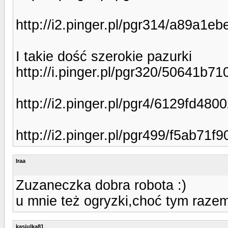
http://i2.pinger.pl/pgr314/a89a1
I takie dość szerokie pazurki
http://i.pinger.pl/pgr320/50641b
http://i2.pinger.pl/pgr4/6129fd4
http://i2.pinger.pl/pgr499/f5ab7
Iraa
Zuzaneczka dobra robota :)
u mnie też ogryzki,choć tym razem 
kasiulka81