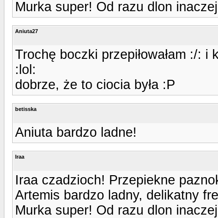
Murka super! Od razu dlon inaczej
Aniuta27
Trochę boczki przepiłowałam :/: i 
:lol:
dobrze, że to ciocia była :P
betisska
Aniuta bardzo ladne!
Iraa
Iraa czadzioch! Przepiekne paznok
Artemis bardzo ladny, delikatny fr
Murka super! Od razu dlon inaczej