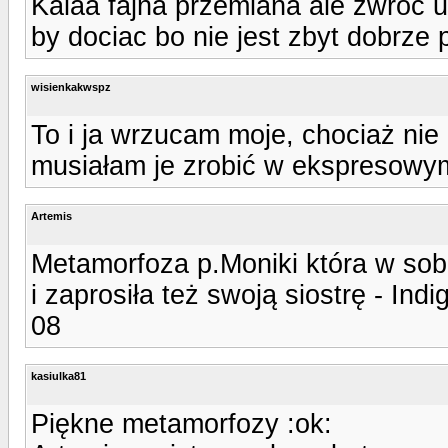
Kalaa fajna przemiana ale zwroc 
by dociac bo nie jest zbyt dobrze 
wisienkakwspz
To i ja wrzucam moje, chociaż ni
musiałam je zrobić w ekspresowym
Artemis
Metamorfoza p.Moniki która w sobo
i zaprosiła też swoją siostrę - Indi
08
kasiulka81
Piękne metamorfozy :ok: