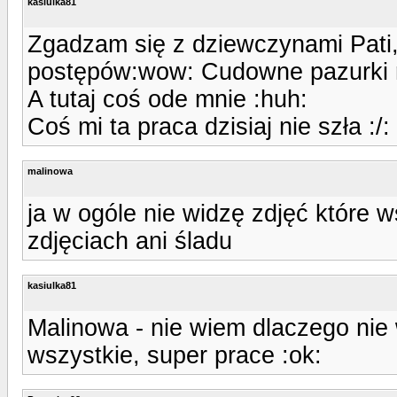
kasiulka81
Zgadzam się z dziewczynami Pati
postępów:wow: Cudowne pazurki r
A tutaj coś ode mnie :huh:
Coś mi ta praca dzisiaj nie szła :/:
malinowa
ja w ogóle nie widzę zdjęć które ws
zdjęciach ani śladu
kasiulka81
Malinowa - nie wiem dlaczego nie w
wszystkie, super prace :ok: