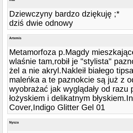
Dziewczyny bardzo dziękuję ;*
dziś dwie odnowy
Artemis
Metamorfoza p.Magdy mieszkającej
wlaśnie tam,robił je "stylista" pazn
żel a nie akryl.Nakleił białego tip
maleńka a te paznokcie są już z 
wyobrażać jak wyglądały od razu 
łożyskiem i delikatnym błyskiem.I
Cover,Indigo Glitter Gel 01
Nysza