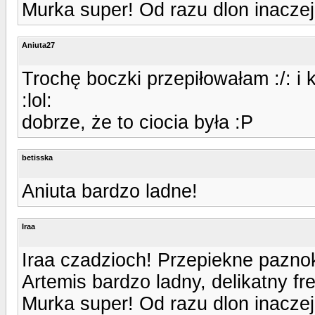
Murka super! Od razu dlon inaczej
Aniuta27
Trochę boczki przepiłowałam :/: i 
:lol:
dobrze, że to ciocia była :P
betisska
Aniuta bardzo ladne!
Iraa
Iraa czadzioch! Przepiekne paznok
Artemis bardzo ladny, delikatny fr
Murka super! Od razu dlon inaczej