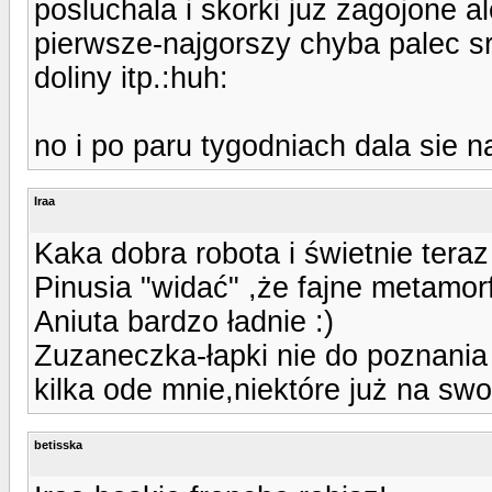
posluchala i skorki juz zagojone a
pierwsze-najgorszy chyba palec s
doliny itp.:huh:
no i po paru tygodniach dala sie 
Iraa
Kaka dobra robota i świetnie teraz
Pinusia "widać" ,że fajne metamorfo
Aniuta bardzo ładnie :)
Zuzaneczka-łapki nie do poznania 
kilka ode mnie,niektóre już na swo
betisska