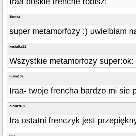
Iraa boskie frenche robisz!
1lonka
super metamorfozy :) uwielbiam na
kasiulka81
Wszystkie metamorfozy super:ok:
luska102
Iraa- twoje frencha bardzo mi sie 
olciazd18
Ira ostatni frenczyk jest przepiękn
Iraa