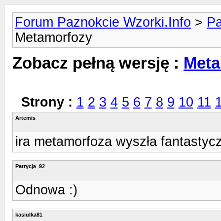
Forum Paznokcie Wzorki.Info
>
Pa
Metamorfozy
Zobacz pełną wersję :
Meta
Strony :
1
2
3
4
5
6
7
8
9
10
11
Artemis
ira metamorfoza wyszła fantastycz
Patrycja_92
Odnowa :)
kasiulka81