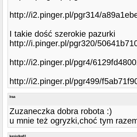
http://i2.pinger.pl/pgr314/a89a1
I takie dość szerokie pazurki
http://i.pinger.pl/pgr320/50641b
http://i2.pinger.pl/pgr4/6129fd4
http://i2.pinger.pl/pgr499/f5ab7
Iraa
Zuzaneczka dobra robota :)
u mnie też ogryzki,choć tym razem 
kasiulka81