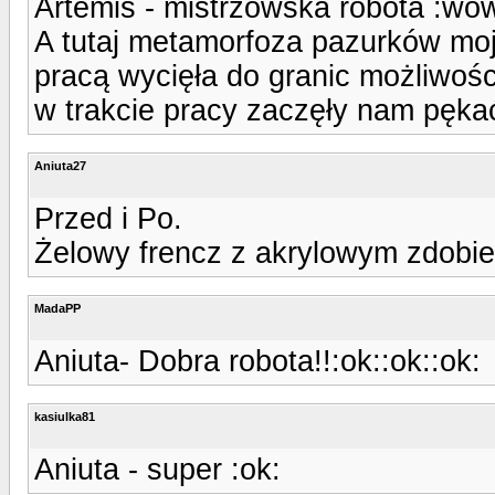
Artemis - mistrzowska robota :wo
A tutaj metamorfoza pazurków moj
pracą wycięła do granic możliwości 
w trakcie pracy zaczęły nam pękać,
Aniuta27
Przed i Po.
Żelowy frencz z akrylowym zdobie
MadaPP
Aniuta- Dobra robota!!:ok::ok::ok:
kasiulka81
Aniuta - super :ok: