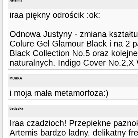
Artemis
iraa piękny odrościk :ok:
Odnowa Justyny - zmiana kształtu
Colure Gel Glamour Black i na 2 p
Black Collection No.5 oraz kolej
naturalnych. Indigo Cover No.2,X
MURKA
i moja mała metamorfoza:)
betisska
Iraa czadzioch! Przepiekne paznok
Artemis bardzo ladny, delikatny fr