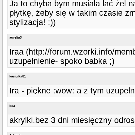
Ja to chyba bym musiała lać żel n
płytkę, żeby się w takim czasie z
stylizacja! :))
aurelia3
Iraa (http://forum.wzorki.info/mem
uzupełnienie- spoko babka ;)
kasiulka81
Ira - piękne :wow: a z tym uzupełn
Iraa
akrylki,bez 3 dni miesięczny odrost