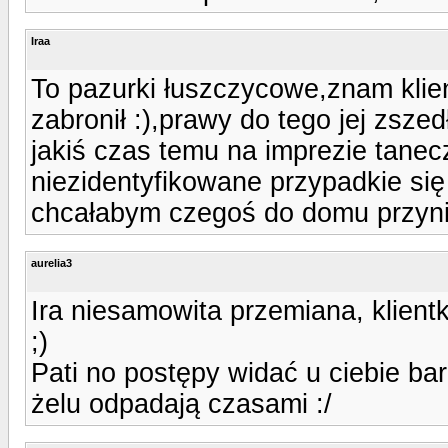
Iraa
To pazurki łuszczycowe,znam klien
zabronił :),prawy do tego jej zszed
jakiś czas temu na imprezie tanec
niezidentyfikowane przypadkie się
chcałabym czegoś do domu przyni
aurelia3
Ira niesamowita przemiana, klient
;)
Pati no postępy widać u ciebie ba
żelu odpadają czasami :/