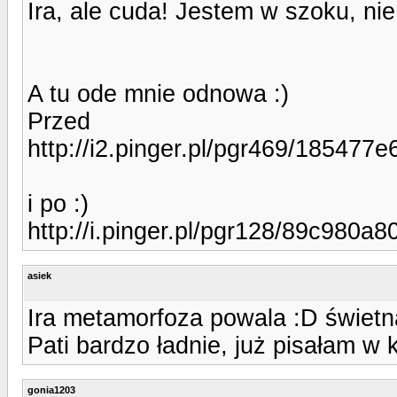
Ira, ale cuda! Jestem w szoku, ni
A tu ode mnie odnowa :)
Przed
http://i2.pinger.pl/pgr469/18547
i po :)
http://i.pinger.pl/pgr128/89c98
asiek
Ira metamorfoza powala :D świetna
Pati bardzo ładnie, już pisałam w
gonia1203