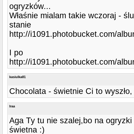
ogryzków...
Właśnie mialam takie wczoraj - ś
stanie
http://i1091.photobucket.com/al
I po
http://i1091.photobucket.com/al
kasiulka81
Chocolata - świetnie Ci to wyszł
Iraa
Aga Ty tu nie szalej,bo na ogryzki
świetna :)