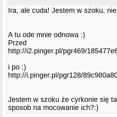
Ira, ale cuda! Jestem w szoku, ni
A tu ode mnie odnowa :)
Przed
http://i2.pinger.pl/pgr469/18547
i po :)
http://i.pinger.pl/pgr128/89c98
Jestem w szoku że cyrkonie się t
sposob na mocowanie ich?:)