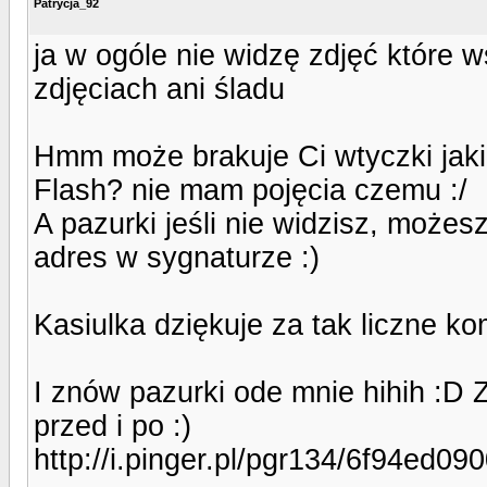
Patrycja_92
ja w ogóle nie widzę zdjęć które ws
zdjęciach ani śladu
Hmm może brakuje Ci wtyczki jaki
Flash? nie mam pojęcia czemu :/
A pazurki jeśli nie widzisz, może
adres w sygnaturze :)
Kasiulka dziękuje za tak liczne k
I znów pazurki ode mnie hihih :D 
przed i po :)
http://i.pinger.pl/pgr134/6f94ed0