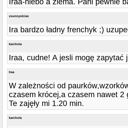
Iraa-niebo a ziema. Pani pewnie 
xsunnyolciax
Ira bardzo ładny frenchyk ;) uzupe
karchola
Iraa, cudne! A jesli mogę zapytać
Iraa
W zależności od paurków,wzorków 
czasem krócej,a czasem nawet 2 g
Te zajęły mi 1.20 min.
karchola