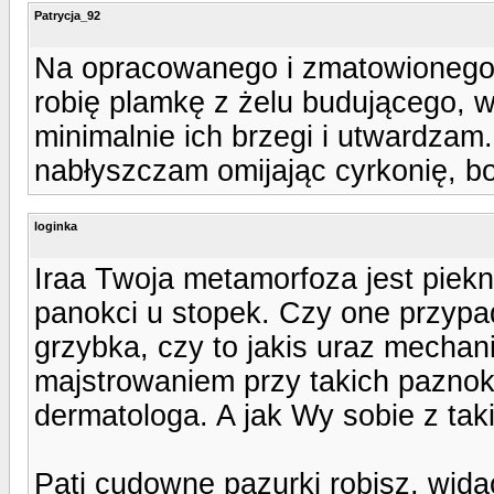
Patrycja_92
Na opracowanego i zmatowionego 
robię plamkę z żelu budującego, w
minimalnie ich brzegi i utwardza
nabłyszczam omijając cyrkonię, bo
loginka
Iraa Twoja metamorfoza jest piek
panokci u stopek. Czy one przypa
grzybka, czy to jakis uraz mecha
majstrowaniem przy takich paznokc
dermatologa. A jak Wy sobie z tak
Pati cudowne pazurki robisz, wida