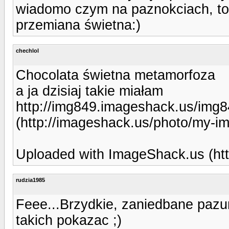
wiadomo czym na paznokciach, to 
przemiana świetna:)
chechlol
Chocolata świetna metamorfoza
a ja dzisiaj takie miałam
http://img849.imageshack.us/img8
(http://imageshack.us/photo/my-i
Uploaded with ImageShack.us (htt
rudzia1985
Feee...Brzydkie, zaniedbane pazur
takich pokazac ;)