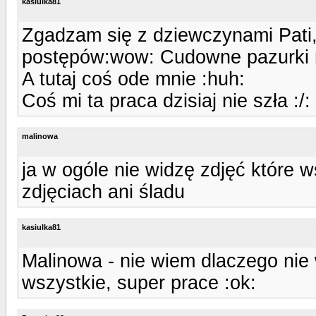
kasiulka81
Zgadzam się z dziewczynami Pati
postępów:wow: Cudowne pazurki r
A tutaj coś ode mnie :huh:
Coś mi ta praca dzisiaj nie szła :/:
malinowa
ja w ogóle nie widzę zdjęć które ws
zdjęciach ani śladu
kasiulka81
Malinowa - nie wiem dlaczego nie w
wszystkie, super prace :ok: