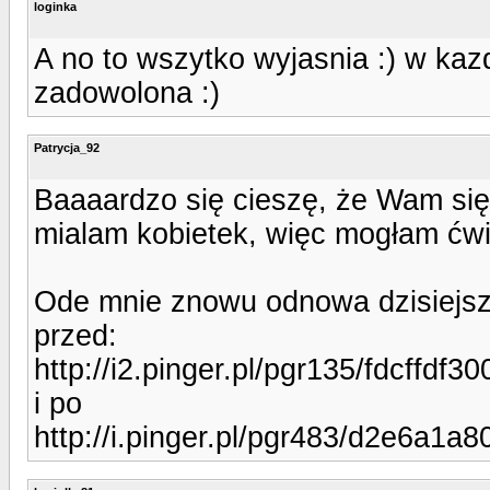
loginka
A no to wszytko wyjasnia :) w kaz
zadowolona :)
Patrycja_92
Baaaardzo się cieszę, że Wam się
mialam kobietek, więc mogłam ćwic
Ode mnie znowu odnowa dzisiejsz
przed:
http://i2.pinger.pl/pgr135/fdcffd
i po
http://i.pinger.pl/pgr483/d2e6a1