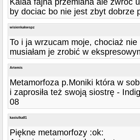
Kalaa fajna przemiana ale zwroc 
by dociac bo nie jest zbyt dobrze 
wisienkakwspz
To i ja wrzucam moje, chociaż ni
musiałam je zrobić w ekspresowym
Artemis
Metamorfoza p.Moniki która w sobo
i zaprosiła też swoją siostrę - Indi
08
kasiulka81
Piękne metamorfozy :ok: