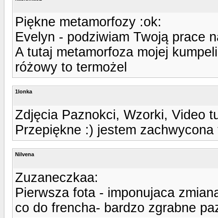
Piękne metamorfozy :ok:
Evelyn - podziwiam Twoją prace n
A tutaj metamorfoza mojej kumpel
różowy to termożel
1lonka
Zdjęcia Paznokci, Wzorki, Video t
Przepiękne :) jestem zachwycona 
Nilvena
Zuzaneczkaa:
Pierwsza fota - imponujaca zmiana,
co do frencha- bardzo zgrabne paz