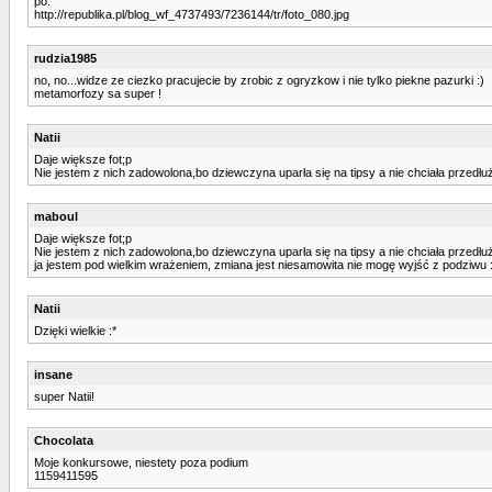
po:
http://republika.pl/blog_wf_4737493/7236144/tr/foto_080.jpg
rudzia1985
no, no...widze ze ciezko pracujecie by zrobic z ogryzkow i nie tylko piekne pazurki :)
metamorfozy sa super !
Natii
Daje większe fot;p
Nie jestem z nich zadowolona,bo dziewczyna uparła się na tipsy a nie chciała przedłużk
maboul
Daje większe fot;p
Nie jestem z nich zadowolona,bo dziewczyna uparła się na tipsy a nie chciała przedłużk
ja jestem pod wielkim wrażeniem, zmiana jest niesamowita nie mogę wyjść z podziwu 
Natii
Dzięki wielkie :*
insane
super Natii!
Chocolata
Moje konkursowe, niestety poza podium
1159411595