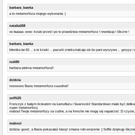
barbara_kawka
a to metamorfoza mojego wykonania :)
natalia268
oo łaaaaa :wow: kciuki przed i po to prawdziwa metamorfoza ! rewelacja ! śliczne !
barbara_kawka
klientka lat 60 ... a te kciuki ... pazurki znieksztalcaja sie bo pani wyszywa ... goryyy i
rudi80
barbara-piekna metamorfoza!!
dzidzia
nooooooo Basiu metamorfoza cuuudna!!
soffii25
Frenczyk z białym brokatem na kamuflażu i Swarovski! Standardowo miało być delikatnie
super metamorfozy.
maboul Twoje metamorfozy sa cudne, a na frenche nie mogę się napatrzeć :D czyste, ró
maboul
dzidzia :good:, a Basiu pokazałaś klasę! zmiana robi wrażenie :] Soffie dziękuję ślicz