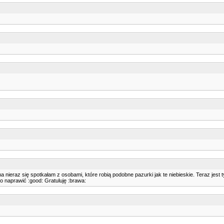
ma nieraz się spotkałam z osobami, które robią podobne pazurki jak te niebieskie. Teraz jest 
to naprawić :good: Gratuluję :brawa: