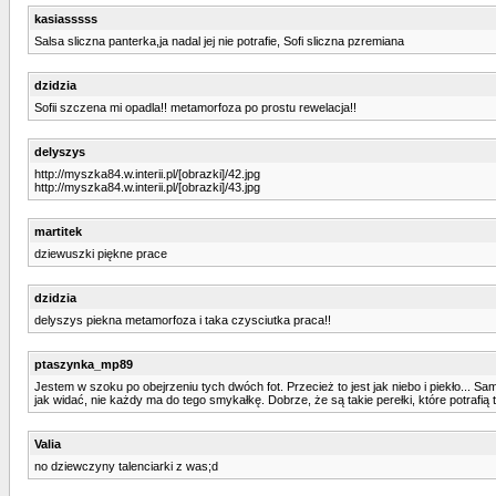
kasiasssss
Salsa sliczna panterka,ja nadal jej nie potrafie, Sofi sliczna pzremiana
dzidzia
Sofii szczena mi opadla!! metamorfoza po prostu rewelacja!!
delyszys
http://myszka84.w.interii.pl/[obrazki]/42.jpg
http://myszka84.w.interii.pl/[obrazki]/43.jpg
martitek
dziewuszki piękne prace
dzidzia
delyszys piekna metamorfoza i taka czysciutka praca!!
ptaszynka_mp89
Jestem w szoku po obejrzeniu tych dwóch fot. Przecież to jest jak niebo i piekło... Sa
jak widać, nie każdy ma do tego smykałkę. Dobrze, że są takie perełki, które potrafią 
Valia
no dziewczyny talenciarki z was;d