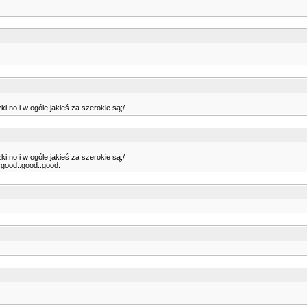
i,no i w ogóle jakieś za szerokie są;/
i,no i w ogóle jakieś za szerokie są;/
:good::good::good: