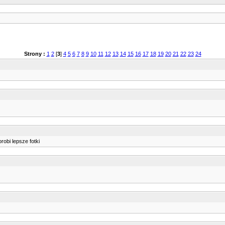
Strony :
1
2
[
3
]
4
5
6
7
8
9
10
11
12
13
14
15
16
17
18
19
20
21
22
23
24
robi lepsze fotki