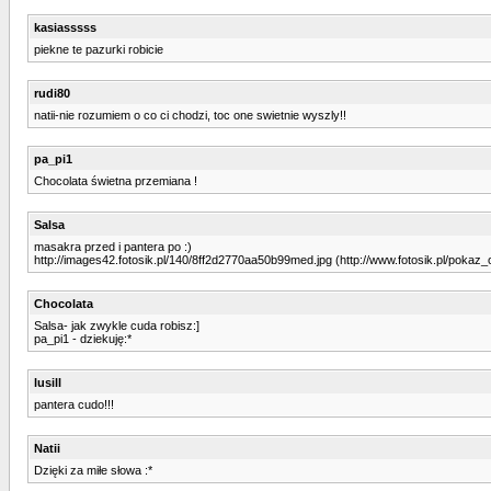
kasiasssss
piekne te pazurki robicie
rudi80
natii-nie rozumiem o co ci chodzi, toc one swietnie wyszly!!
pa_pi1
Chocolata świetna przemiana !
Salsa
masakra przed i pantera po :)
http://images42.fotosik.pl/140/8ff2d2770aa50b99med.jpg (http://www.fotosik.pl/poka
Chocolata
Salsa- jak zwykle cuda robisz:]
pa_pi1 - dziekuję:*
lusill
pantera cudo!!!
Natii
Dzięki za miłe słowa :*