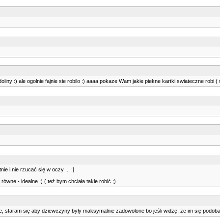
 doliny :) ale ogolnie fajnie sie robilo :) aaaa pokaze Wam jakie piekne kartki swiateczne robi (
 i nie rzucać się w oczy ... :]
wne - idealne :) ( też bym chciała takie robić ;)
nie, staram się aby dziewczyny były maksymalnie zadowolone bo jeśli widzę, że im się podoba 