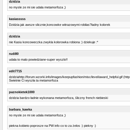
dzidzia
no mysle ze mi sie udala metamorfoza ;)
kasiasssss
Dzidzia jak awsze slicznie,koncowke witrazowymi robilas?ladny kolorek
dzidzia
nie Kasiu koncoweczka zwykla kolorowka robiona :) dziekuje :*
rudi80
udala to malo powiedziane-super wyszlo!!
edit7715
dzidziahttp://forum.wzorki.info/images/keepupfashion/misc/level/award_helpful.gif (htt
Swietnie Ci wyszła ta metamorfoza
paznokietek1000
dzidzia bardzo ładnie wykonana metamorfoza, śliczny french niebieski
barbara_kawka
no mysle ze mi sie udala metamorfoza ;)
piekna kobieto poprosze na PW info co to za żelos :) piekny :)