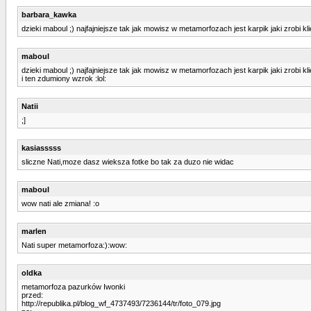
barbara_kawka
dzieki maboul ;) najfajniejsze tak jak mowisz w metamorfozach jest karpik jaki zrobi kl
maboul
dzieki maboul ;) najfajniejsze tak jak mowisz w metamorfozach jest karpik jaki zrobi kl
i ten zdumiony wzrok :lol:
Natii
;]
kasiasssss
sliczne Nati,moze dasz wieksza fotke bo tak za duzo nie widac
maboul
wow nati ale zmiana! :o
marlen
Nati super metamorfoza:):wow:
oldka
metamorfoza pazurków Iwonki
przed:
http://republika.pl/blog_wf_4737493/7236144/tr/foto_079.jpg