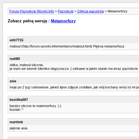
Forum Paznokcie Wzorki.Info
>
Paznokcie
>
Zdjęcia pazurków
> Metamorfozy
Zobacz pełną wersję :
Metamorfozy
edit7715
maboul (http://forum.wzorki.info/members/maboul.html) Piękna metamorfoza
rudi80
oldka, maboul-slicznie,
ja mam we wtorek klientke-obgryzacza :) ciekawe w jakim stanie ma teraz paznokcie
asia
moje po 2 tyg i odnowione. jakieś lipne zdjęcie zrobiłam, jak mój kochany wróci to mi po
bestilka007
bardzo sliczne te matemorfozy :):)
buziaki :*
martitek
pięknie asia