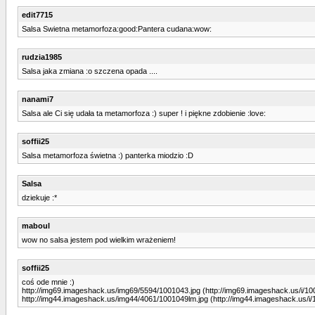
edit7715
Salsa Swietna metamorfoza:good:Pantera cudana:wow:
rudzia1985
Salsa jaka zmiana :o szczena opada ....
nanami7
Salsa ale Ci się udała ta metamorfoza :) super ! i piękne zdobienie :love:
soffii25
Salsa metamorfoza świetna :) panterka miodzio :D
Salsa
dziekuje :*
maboul
wow no salsa jestem pod wielkim wrażeniem!
soffii25
coś ode mnie :)
http://img69.imageshack.us/img69/5594/1001043.jpg (http://img69.imageshack.us/i/10
http://img44.imageshack.us/img44/4061/1001049lm.jpg (http://img44.imageshack.us/i/