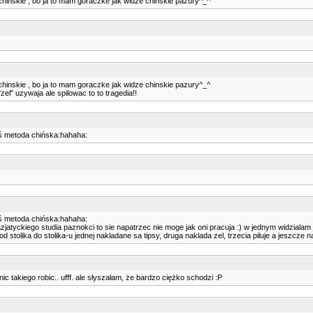
e chinskie , bo ja to mam goraczke jak widze chinskie pazury^_^
e chinskie , bo ja to mam goraczke jak widze chinskie pazury^_^
zel" uzywaja ale spilowac to to tragedia!!
kaś metoda chińska:hahaha:
kaś metoda chińska:hahaha:
jatyckiego studia paznokci to sie napatrzec nie moge jak oni pracuja :) w jednym widzialam j
 od stolika do stolika-u jednej nakladane sa tipsy, druga naklada zel, trzecia piluje a jeszcz
c takiego robic.. ufff. ale słyszałam, że bardzo ciężko schodzi :P