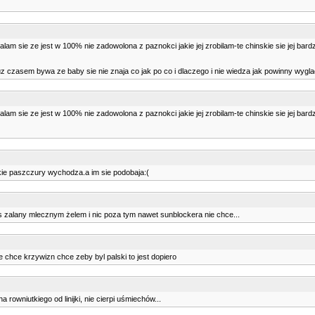
ialam sie ze jest w 100% nie zadowolona z paznokci jakie jej zrobilam-te chinskie sie jej bardz
juz czasem bywa ze baby sie nie znaja co jak po co i dlaczego i nie wiedza jak powinny wygl
ialam sie ze jest w 100% nie zadowolona z paznokci jakie jej zrobilam-te chinskie sie jej bardz
akie paszczury wychodza.a im sie podobaja:(
ps zalany mlecznym żelem i nic poza tym nawet sunblockera nie chce...
ie chce krzywizn chce zeby byl palski to jest dopiero
 rowniutkiego od linijki, nie cierpi uśmiechów...