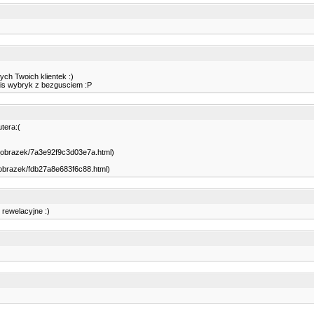
ych Twoich klientek :)
akis wybryk z bezgusciem :P
tera:(
az_obrazek/7a3e92f9c3d03e7a.html)
z_obrazek/fdb27a8e683f6c88.html)
 rewelacyjne :)