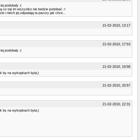
iej podobaly :(
jdą co się im wszystko nie bedzie podobać :/:
ie i niech jej odpadają ta pazury jak chce...
21-02-2010, 13:17
21-02-2010, 17:53
iej podobaly :(
21-02-2010, 19:58
 jak by na wykopkach byla;)
21-02-2010, 20:57
21-02-2010, 22:31
 jak by na wykopkach byla;)