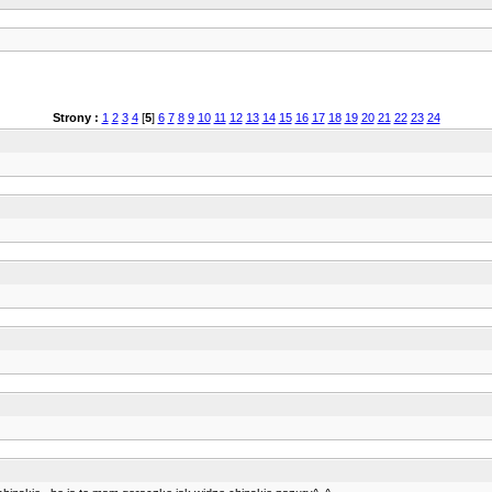
Strony :
1
2
3
4
[
5
]
6
7
8
9
10
11
12
13
14
15
16
17
18
19
20
21
22
23
24