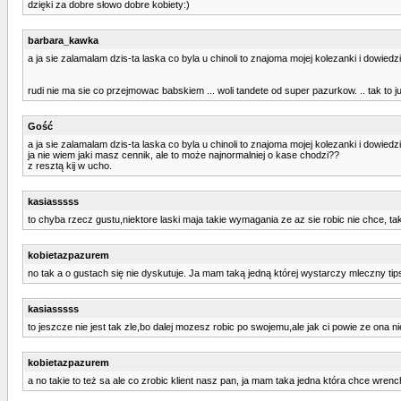
dzięki za dobre słowo dobre kobiety:)
barbara_kawka
a ja sie zalamalam dzis-ta laska co byla u chinoli to znajoma mojej kolezanki i dowiedz
rudi nie ma sie co przejmowac babskiem ... woli tandete od super pazurkow. .. tak to 
Gość
a ja sie zalamalam dzis-ta laska co byla u chinoli to znajoma mojej kolezanki i dowiedz
ja nie wiem jaki masz cennik, ale to może najnormalniej o kase chodzi??
z resztą kij w ucho.
kasiasssss
to chyba rzecz gustu,niektore laski maja takie wymagania ze az sie robic nie chce, t
kobietazpazurem
no tak a o gustach się nie dyskutuje. Ja mam taką jedną której wystarczy mleczny ti
kasiasssss
to jeszcze nie jest tak zle,bo dalej mozesz robic po swojemu,ale jak ci powie ze ona n
kobietazpazurem
a no takie to też sa ale co zrobic klient nasz pan, ja mam taka jedna która chce wrencha