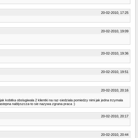
20-02-2010, 17:25
20-02-2010, 19:09
20-02-2010, 19:36
20-02-2010, 19:51
20-02-2010, 20:16
ak kobitka obslugiwala 2 klientki na raz-siedziala pomiedzy nimi jak jedna trzymala
e nastepna nablyszcza-to sie nazywa zgrana praca :)
20-02-2010, 20:17
20-02-2010, 20:44