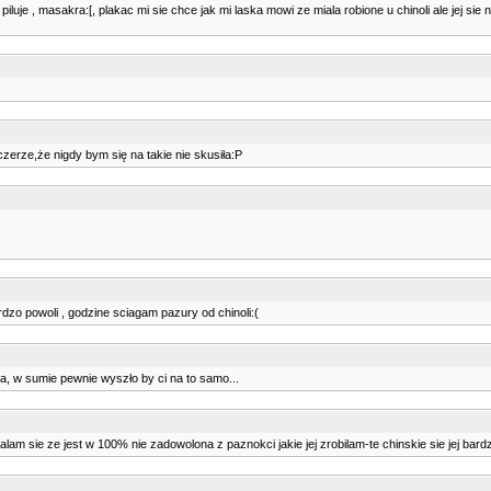
k piluje , masakra:[, plakac mi sie chce jak mi laska mowi ze miala robione u chinoli ale jej s
zerze,że nigdy bym się na takie nie skusiła:P
rdzo powoli , godzine sciagam pazury od chinoli:(
ia, w sumie pewnie wyszło by ci na to samo...
ialam sie ze jest w 100% nie zadowolona z paznokci jakie jej zrobilam-te chinskie sie jej bardz