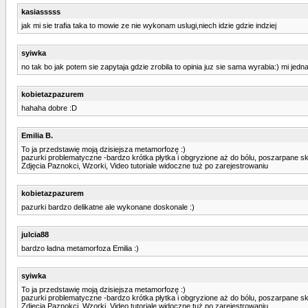
kasiasssss
jak mi sie trafia taka to mowie ze nie wykonam uslugi,niech idzie gdzie indziej
syiwka
no tak bo jak potem sie zapytaja gdzie zrobila to opinia juz sie sama wyrabia:) mi jedna
kobietazpazurem
hahaha dobre :D
Emilia B.
To ja przedstawię moją dzisiejsza metamorfozę :)
pazurki problematyczne -bardzo krótka płytka i obgryzione aż do bólu, poszarpane skó
Zdjęcia Paznokci, Wzorki, Video tutoriale widoczne tuż po zarejestrowaniu
kobietazpazurem
pazurki bardzo delikatne ale wykonane doskonale :)
julcia88
bardzo ładna metamorfoza Emilia :)
syiwka
To ja przedstawię moją dzisiejsza metamorfozę :)
pazurki problematyczne -bardzo krótka płytka i obgryzione aż do bólu, poszarpane skó
Zdjęcia Paznokci, Wzorki, Video tutoriale widoczne tuż po zarejestrowaniu