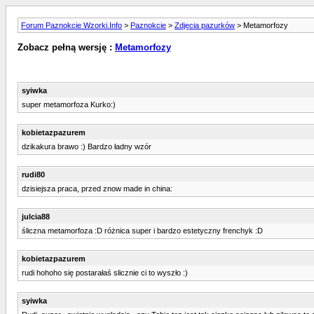
Forum Paznokcie Wzorki.Info
>
Paznokcie
>
Zdjęcia pazurków
> Metamorfozy
Zobacz pełną wersję :
Metamorfozy
syiwka
super metamorfoza Kurko:)
kobietazpazurem
dzikakura brawo :) Bardzo ładny wzór
rudi80
dzisiejsza praca, przed znow made in china:
julcia88
śliczna metamorfoza :D różnica super i bardzo estetyczny frenchyk :D
kobietazpazurem
rudi hohoho się postarałaś slicznie ci to wyszło :)
syiwka