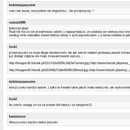
kobietazpazurem
rudi i tak bywa, wszystkim nie dogodzisz , nie przejmuj się :*
rudzia1985
babsztyl glupi
Rudi nie ma co sie przejmowac takimi :) najwazniejsze, ze podoba sie wiekoszosci inn
wedlug mnie odwalilas kawal dobrej roboty z tymi paznokciami :) a tamta kobieta to j
Gość
przepraszam za moja długa nieobecnośc ale jak wiecie miałam grubawą awarie kompu
juz dodaje zdjęcia oto moje zmasakrowane pazury...
http://images36.fotosik.pl/151/7a3e92f9c3d03e7amed.jpg (http://www.fotosik.pl/pok
http://images46.fotosik.pl/263/fdb27a8e683f6c88med.jpg (http://www.fotosik.pl/poka
kobietazpazurem
woszczurku bardzo ładnie :) tylko te kwiatki takie jakoś mało widoczne, ale wykonanie
Gość
bo zwróc uwagę że sa na prawie linii włosa i sa wtopione:D
kasiasssss
Woszczurku bardzo ladne pazurki