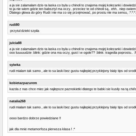
a ja sie zalamalam dzis-ta laska co byla u chinoli to znajoma mojej kolezanki i dowiedz
to ja nie wiem gdzie ten babsztyl ma oczy.. przeciez te od chinoli są.. ehh.. niep owie
Dlatego głowa do góry Rudi i nie ma co się przejmować, po prostu nie ma sensu, :*:*:*:* 
rudi80
:przytul:dzieki szpila
julcia88
a ja sie zalamalam dzis-ta laska co byla u chinoli to znajoma mojej kolezanki i dowiedz
ooo luuuuudzie :blink: gdzie ona ma oczy, gust i w ogole?? :blink: tragedia poprostu.. :
syiwka
rudi mialam tak samo , ale to sa laski bez gustu najlepiej przyklejony bialy tips od sr
kobietazpazurem
kazda z nas chce miec jak najlepsze paznokietki dlatego te babki sie kusily na tą chiń
natalia268
rudi mialam tak samo , ale to sa laski bez gustu najlepiej przyklejony bialy tips od sr
oooo bardzo dobrze powiedziane !!
jak dla mnie metamorfoza pierwsza klasa ! :*