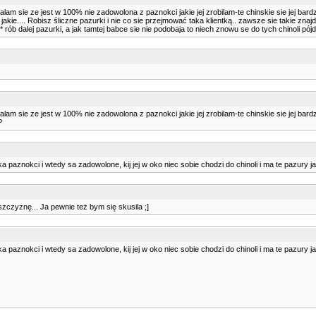
ialam sie ze jest w 100% nie zadowolona z paznokci jakie jej zrobilam-te chinskie sie jej bardz
m jakie.... Robisz śliczne pazurki i nie co sie przejmować taka klientką.. zawsze sie takie zna
rób dalej pazurki, a jak tamtej babce sie nie podobaja to niech znowu se do tych chinoli pójdz
ialam sie ze jest w 100% nie zadowolona z paznokci jakie jej zrobilam-te chinskie sie jej bardz
P
odka paznokci i wtedy sa zadowolone, kij jej w oko niec sobie chodzi do chinoli i ma te pazury
szczyznę... Ja pewnie też bym się skusila ;]
odka paznokci i wtedy sa zadowolone, kij jej w oko niec sobie chodzi do chinoli i ma te pazury