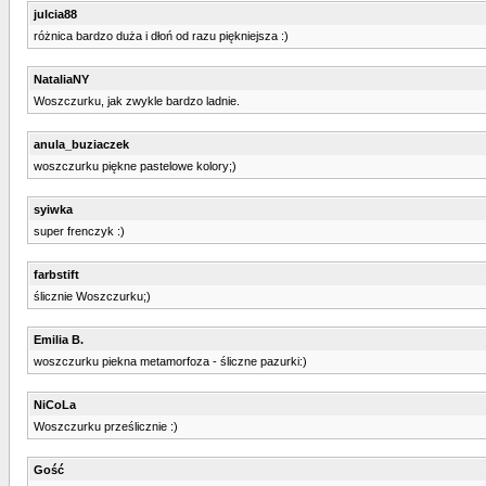
julcia88
różnica bardzo duża i dłoń od razu piękniejsza :)
NataliaNY
Woszczurku, jak zwykle bardzo ladnie.
anula_buziaczek
woszczurku piękne pastelowe kolory;)
syiwka
super frenczyk :)
farbstift
ślicznie Woszczurku;)
Emilia B.
woszczurku piekna metamorfoza - śliczne pazurki:)
NiCoLa
Woszczurku prześlicznie :)
Gość