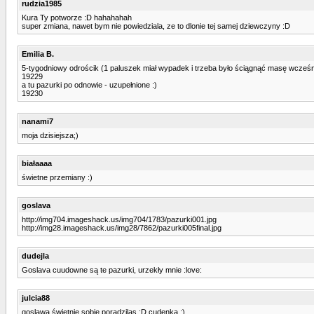
rudzia1985
Kura Ty potworze :D hahahahah
super zmiana, nawet bym nie powiedziala, ze to dlonie tej samej dziewczyny :D
Emilia B.
5-tygodniowy odrościk (1 paluszek miał wypadek i trzeba było ściągnąć masę wcześn
19229
a tu pazurki po odnowie - uzupełnione :)
19230
nanami7
moja dzisiejsza;)
białaaaa
świetne przemiany :)
goslava
http://img704.imageshack.us/img704/1783/pazurki001.jpg
http://img28.imageshack.us/img28/7862/pazurki005final.jpg
dudejla
Goslava cuudowne są te pazurki, urzekły mnie :love:
julcia88
goslawa świetnie sobie poradzilas :D cudenka :)