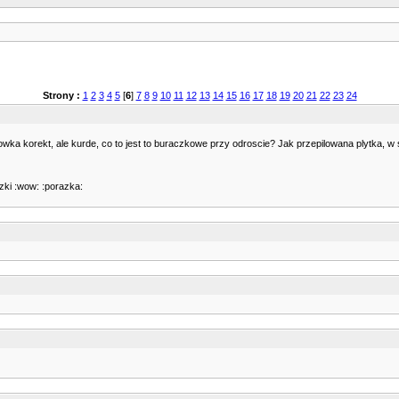
Strony :
1
2
3
4
5
[
6
]
7
8
9
10
11
12
13
14
15
16
17
18
19
20
21
22
23
24
wka korekt, ale kurde, co to jest to buraczkowe przy odroscie? Jak przepilowana plytka, w
czki :wow: :porazka: