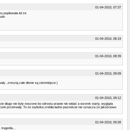
01-04-2010, 07:37
u popilowała itd że
cudo
01-04-2010, 08:19
01-04-2010, 08:39
01-04-2010, 09:09
y...zresztą całe dłonie są ciemniejsze.)
01-04-2010, 09:12
cie długo nie były noszone bo odrostu prawie nie widać a wzorek starty, wygląda
urki przetrwały. To że stylistka zrobiła ładne paznokcie nie oznacza że jakościowo
01-04-2010, 09:28
tragedia...