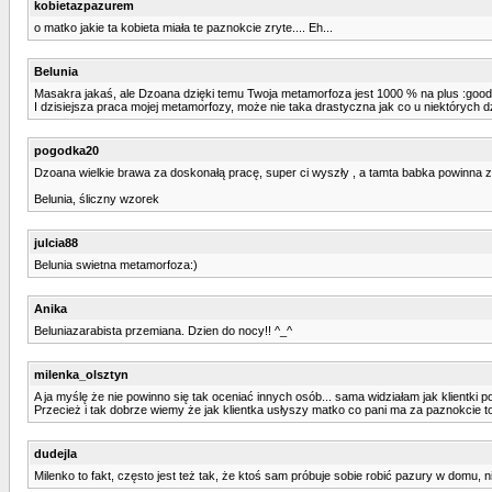
kobietazpazurem
o matko jakie ta kobieta miała te paznokcie zryte.... Eh...
Belunia
Masakra jakaś, ale Dzoana dzięki temu Twoja metamorfoza jest 1000 % na plus :good
I dzisiejsza praca mojej metamorfozy, może nie taka drastyczna jak co u niektórych dz
pogodka20
Dzoana wielkie brawa za doskonałą pracę, super ci wyszły , a tamta babka powinna 
Belunia, śliczny wzorek
julcia88
Belunia swietna metamorfoza:)
Anika
Beluniazarabista przemiana. Dzien do nocy!! ^_^
milenka_olsztyn
A ja myślę że nie powinno się tak oceniać innych osób... sama widziałam jak klientki p
Przecież i tak dobrze wiemy że jak klientka usłyszy matko co pani ma za paznokcie to
dudejla
Milenko to fakt, często jest też tak, że ktoś sam próbuje sobie robić pazury w domu, nie w