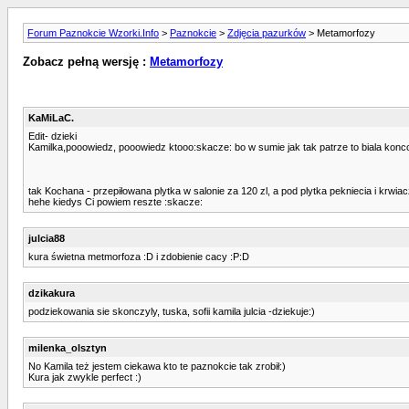
Forum Paznokcie Wzorki.Info
>
Paznokcie
>
Zdjęcia pazurków
> Metamorfozy
Zobacz pełną wersję :
Metamorfozy
KaMiLaC.
Edit- dzieki
Kamilka,pooowiedz, pooowiedz ktooo:skacze: bo w sumie jak tak patrze to biala konco
tak Kochana - przepiłowana plytka w salonie za 120 zl, a pod plytka pekniecia i krwia
hehe kiedys Ci powiem reszte :skacze:
julcia88
kura świetna metmorfoza :D i zdobienie cacy :P:D
dzikakura
podziekowania sie skonczyly, tuska, sofii kamila julcia -dziekuje:)
milenka_olsztyn
No Kamila też jestem ciekawa kto te paznokcie tak zrobił:)
Kura jak zwykle perfect :)