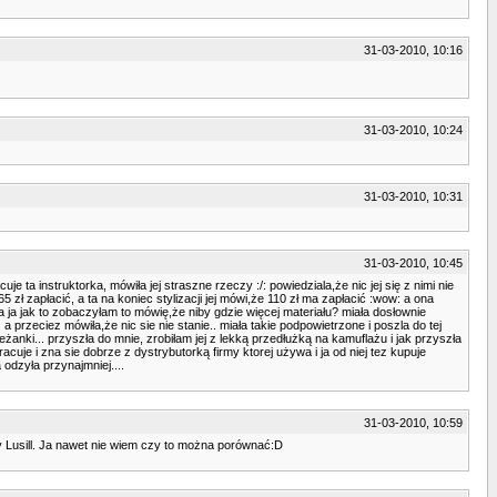
31-03-2010, 10:16
31-03-2010, 10:24
31-03-2010, 10:31
31-03-2010, 10:45
e ta instruktorka, mówiła jej straszne rzeczy :/: powiedziala,że nic jej się z nimi nie
5 zł zapłacić, a ta na koniec stylizacji jej mówi,że 110 zł ma zapłacić :wow: a ona
, a ja jak to zobaczyłam to mówię,że niby gdzie więcej materiału? miała dosłownie
(!) a przeciez mówiła,że nic sie nie stanie.. miała takie podpowietrzone i poszla do tej
eżanki... przyszła do mnie, zrobiłam jej z lekką przedłużką na kamuflażu i jak przyszła
cuje i zna sie dobrze z dystrybutorką firmy ktorej używa i ja od niej tez kupuje
 odzyła przynajmniej....
31-03-2010, 10:59
zy Lusill. Ja nawet nie wiem czy to można porównać:D