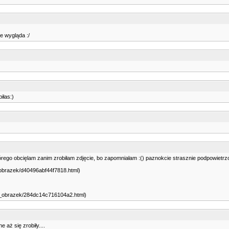
e wygląda :/
iłas:)
o obcięlam zanim zrobiłam zdjęcie, bo zapomniałam :() paznokcie strasznie podpowietrzone
z_obrazek/d40496abf44f7818.html)
az_obrazek/284dc14c716104a2.html)
 aż się zrobiły....