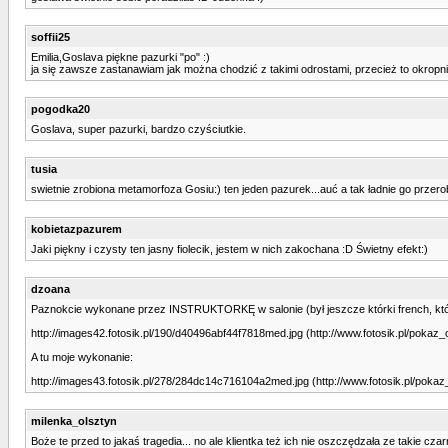
soffii25
Emilia,Goslava piękne pazurki "po" :)
ja się zawsze zastanawiam jak można chodzić z takimi odrostami, przecież to okropni
pogodka20
Goslava, super pazurki, bardzo czyściutkie.
tusia
swietnie zrobiona metamorfoza Gosiu:) ten jeden pazurek...auć a tak ładnie go przerob
kobietazpazurem
Jaki piękny i czysty ten jasny fiolecik, jestem w nich zakochana :D Świetny efekt:)
dzoana
Paznokcie wykonane przez INSTRUKTORKĘ w salonie (był jeszcze którki french, któreg
http://images42.fotosik.pl/190/d40496abf44f7818med.jpg (http://www.fotosik.pl/poka
A tu moje wykonanie:
http://images43.fotosik.pl/278/284dc14c716104a2med.jpg (http://www.fotosik.pl/pok
milenka_olsztyn
Boże te przed to jakaś tragedia... no ale klientka też ich nie oszczędzała ze takie czarne