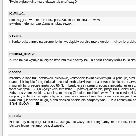
Twoje piękne tylko też ciekawe jak skończą:D
KaMiLaC.
ooo maj gad!!!!!!!! instruktorka pokazala klase nie ma co :wow:
swietna metamorfoza Dzoana :skacze::ok:
dzoana
milenko była u mnie na uzupełnieniu i wyglądały bardzo przyzwoicie :), tylko nie zrobił
milenka_olsztyn
Kurde bo nie wydaje mi się że ktos ma taki czarny żel.. a znam kobiety które takie rz
dzoana
milenko to było tak, paznokcie akrylowe, wykonane takim akrylem jak ja pracuje, a mi si
stanie, jak będzie farbę ściągała, że jeśli zrobi akrylowe to na pewno się nie przebarwi
mówi jak to, przecież miało być 65 (tym bardziej,że razem pracują a mogłaby jej jeszcze
warstwę tipsa !! :/: i ja wycyckała strasznie... i później jak do niej przyszla z takimi br
żeby coś z nimi zrobia, a ta jej na to: mogę Ci klejem podkleić :wow: (!!) i to powied
do pracy to tamta zaczęła oglądać i mówi: oooo masz kamuflaż, a on przecież jest bardz
kamuflaz juz bardzo długo, a ona dopiero bedzie sie zaopatrywac.... :/: ja rozumiem,ze 
BRAK SŁÓW !!!!!!!!!!!!!
dudejla
No niestety dzieją się i takie cuda! Jak już się wszystkie domyślamy instruktorka i
Bardzo ładna metamorfoza. :kwiatek: