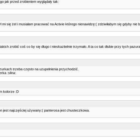
go jak przed zrobieniem wyglądały tak:
 się żel i musiałam pracować na Activie którego nienawidzę:( zdziwiłabym się gdyby nie był
kich zrobić coś co by się długo i nieskazitelnie trzymało. A ta co tak dłubie przy tych pazu
azurkach trzeba często na uzupełnienia przychodzić.
rka :slina:
m kolorze :D
n jest najczęściej używany:( panterosa jest chusteczkowa.