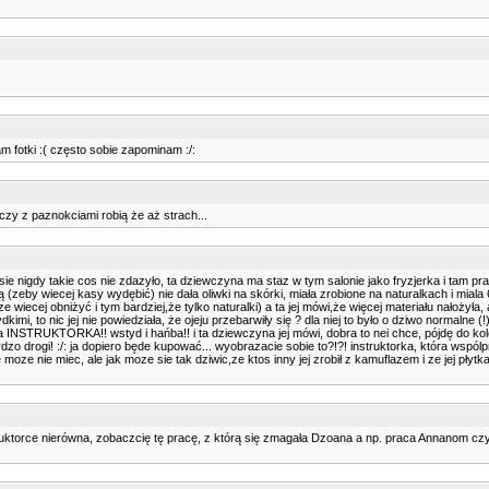
am fotki :( często sobie zapominam :/:
eczy z paznokciami robią że aż strach...
e nigdy takie cos nie zdazyło, ta dziewczyna ma staz w tym salonie jako fryzjerka i tam pracuj
ą (zeby wiecej kasy wydębić) nie dała oliwki na skórki, miała zrobione na naturalkach i miala 6
 wiecej obniżyć i tym bardziej,że tylko naturalki) a ta jej mówi,że więcej materiału nałożyła
zydkimi, to nic jej nie powiedziała, że ojeju przebarwiły się ? dla niej to było o dziwo normalne 
ziała INSTRUKTORKA!! wstyd i hańba!! i ta dziewczyna jej mówi, dobra to nei chce, pójdę do kol
o drogi! :/: ja dopiero będe kupować... wyobrazacie sobie to?!?! instruktorka, która wspólpra
moze nie miec, ale jak moze sie tak dziwic,ze ktos inny jej zrobił z kamuflazem i ze jej płytka
nstruktorce nierówna, zobaczcię tę pracę, z którą się zmagała Dzoana a np. praca Annanom c