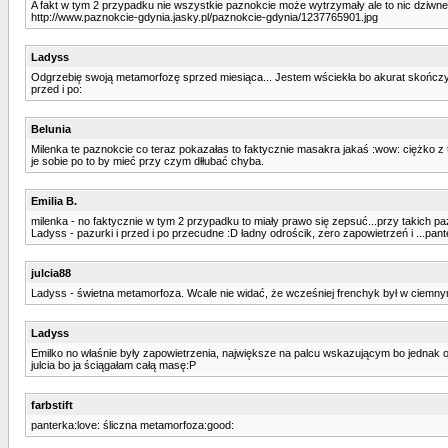
A fakt w tym 2 przypadku nie wszystkie paznokcie może wytrzymały ale to nic dziwne
http://www.paznokcie-gdynia.jasky.pl/paznokcie-gdynia/1237765901.jpg
Ladyss
Odgrzebię swoją metamorfozę sprzed miesiąca... Jestem wściekła bo akurat skończył mi
przed i po:
Belunia
Milenka te paznokcie co teraz pokazałas to faktycznie masakra jakaś :wow: ciężko z ta
je sobie po to by mieć przy czym dłłubać chyba.
Emilia B.
milenka - no faktycznie w tym 2 przypadku to miały prawo się zepsuć...przy takich p
Ladyss - pazurki i przed i po przecudne :D ładny odrościk, zero zapowietrzeń i ...pante
julcia88
Ladyss - świetna metamorfoza. Wcale nie widać, że wcześniej frenchyk był w ciemny
Ladyss
Emilko no właśnie były zapowietrzenia, największe na palcu wskazującym bo jednak o
julcia bo ja ściągałam całą masę:P
farbstift
panterka:love: śliczna metamorfoza:good: