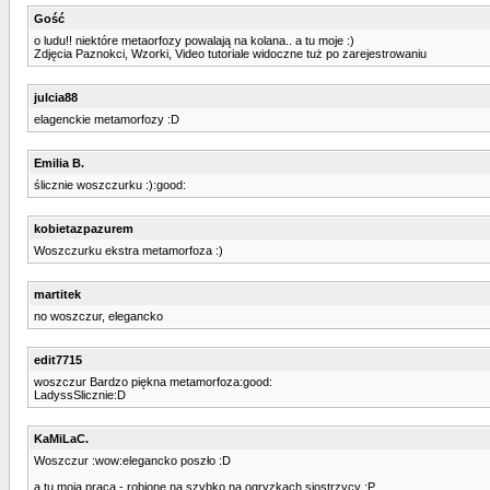
Gość
o ludu!! niektóre metaorfozy powalają na kolana.. a tu moje :)
Zdjęcia Paznokci, Wzorki, Video tutoriale widoczne tuż po zarejestrowaniu
julcia88
elagenckie metamorfozy :D
Emilia B.
ślicznie woszczurku :):good:
kobietazpazurem
Woszczurku ekstra metamorfoza :)
martitek
no woszczur, elegancko
edit7715
woszczur Bardzo piękna metamorfoza:good:
LadyssSlicznie:D
KaMiLaC.
Woszczur :wow:elegancko poszło :D
a tu moja praca - robione na szybko na ogryzkach siostrzycy :P