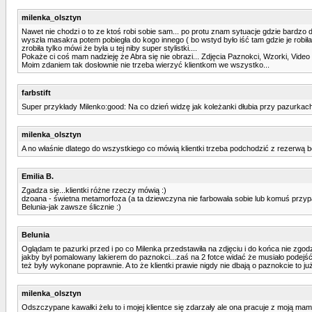
milenka_olsztyn
Nawet nie chodzi o to ze ktoś robi sobie sam... po protu znam sytuacje gdzie bardzo do
wyszła masakra potem pobiegła do kogo innego ( bo wstyd było iść tam gdzie je robiła
zrobiła tylko mówi że była u tej niby super stylistki....
Pokaże ci coś mam nadzieję że Abra się nie obrazi... Zdjęcia Paznokci, Wzorki, Video 
Moim zdaniem tak dosłownie nie trzeba wierzyć klientkom we wszystko...
farbstift
Super przykłady Milenko:good: Na co dzień widzę jak koleżanki dłubia przy pazurkach, 
milenka_olsztyn
A no właśnie dlatego do wszystkiego co mówią klientki trzeba podchodzić z rezerwą 
Emilia B.
Zgadza się...klientki różne rzeczy mówią :)
dzoana - świetna metamorfoza (a ta dziewczyna nie farbowała sobie lub komuś przypa
Belunia-jak zawsze ślicznie :)
Belunia
Oglądam te pazurki przed i po co Milenka przedstawiła na zdjęciu i do końca nie zgod
jakby był pomalowany lakierem do paznokci...zaś na 2 fotce widać że musiało podejść 
też były wykonane poprawnie. A to że klientki prawie nigdy nie dbają o paznokcie to ju
milenka_olsztyn
Odszczypane kawałki żelu to i mojej klientce się zdarzały ale ona pracuje z moją mam