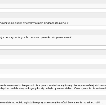
:
iewczyn ale skórki dziewczyna miała zjedzone i to nieźle :/:
zająć sie czyms innym, bo napewno paznokci nie powinna robić.
otrafią zrujnować sobie paznokcie a potem zwalać na stylistkę ( niestety wcześniej widziałam
 będzie zwalała winę na kogo tylko się da byle by nie na siebie... Co oczywiście nie zmienia
yjdzie mu leci do stylistki i nie przyznaje się tylko mówi, że w salonie mu takie zrobili . . .