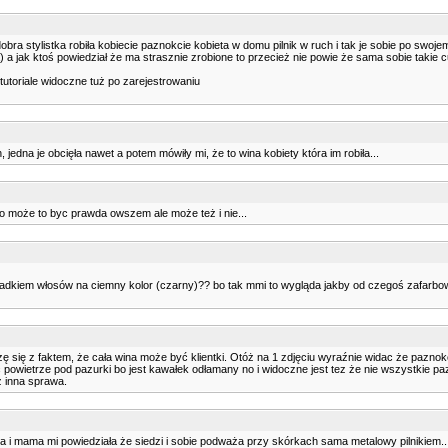
bra stylistka robiła kobiecie paznokcie kobieta w domu pilnik w ruch i tak je sobie po swojem
) a jak ktoś powiedział że ma strasznie zrobione to przecież nie powie że sama sobie takie 
tutoriale widoczne tuż po zarejestrowaniu
jedna je obcięła nawet a potem mówiły mi, że to wina kobiety która im robiła...
bo może to byc prawda owszem ale może też i nie...
dkiem włosów na ciemny kolor (czarny)?? bo tak mmi to wygląda jakby od czegoś zafarbował
zę się z faktem, że cała wina może być klientki. Otóż na 1 zdjęciu wyraźnie widac że paznok
powietrze pod pazurki bo jest kawałek odłamany no i widoczne jest tez że nie wszystkie paz
ż inna sprawa.
a i mama mi powiedziała że siedzi i sobie podważa przy skórkach sama metalowy pilnikiem... 