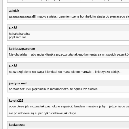
asiekfr
aaaaaaaaaaaaaa!!!! matko swieta..rozumiem ze te bombelki to aluzja do pieniacego si
Gość
hahahahahaha
poplułam sie
kobietazpazurem
Nie chciałabym aby moja klientka przeczytała takiego komentarza n.t swoich pazurkó
Gość
na szczęście to nie twoja klientka i nie masz sie co martwic... i nie zycze takiej/...
justyna nail
no Woszczurku piękniusia ta metamorfoza, te bąbeli też słodkie
korcia225
oooo błeee jak można tak paznokcie zapuścić brudem masakra ja bym jedzenia do ust 
ale po odnowie są super tylko ciekawe jak długo
kasiasssss