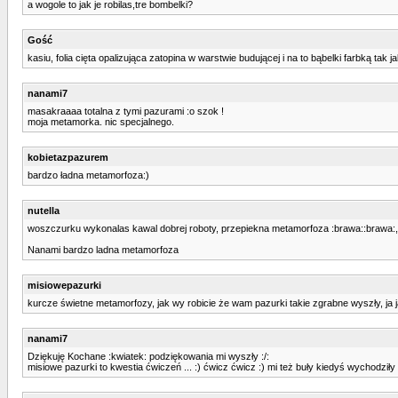
a wogole to jak je robilas,tre bombelki?
Gość
kasiu, folia cięta opalizująca zatopina w warstwie budującej i na to bąbelki farbką tak
nanami7
masakraaaa totalna z tymi pazurami :o szok !
moja metamorka. nic specjalnego.
kobietazpazurem
bardzo ładna metamorfoza:)
nutella
woszczurku wykonalas kawal dobrej roboty, przepiekna metamorfoza :brawa::brawa:, 
Nanami bardzo ladna metamorfoza
misiowepazurki
kurcze świetne metamorfozy, jak wy robicie że wam pazurki takie zgrabne wyszły, ja 
nanami7
Dziękuję Kochane :kwiatek: podziękowania mi wyszły :/:
misiowe pazurki to kwestia ćwiczeń ... :) ćwicz ćwicz :) mi też buły kiedyś wychodziły