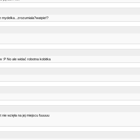
e mydelka...zrozumiala?watpie!?
w :P No ale widać robotna kobitka
nie wzięła na jej miejscu fuuuuu