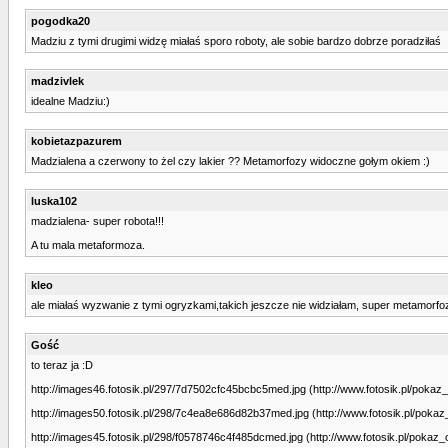
pogodka20
Madziu z tymi drugimi widzę miałaś sporo roboty, ale sobie bardzo dobrze poradziłaś
madzivlek
idealne Madziu:)
kobietazpazurem
Madzialena a czerwony to żel czy lakier ?? Metamorfozy widoczne gołym okiem :)
luska102
madzialena- super robota!!!
A tu mala metaformoza.
kleo
ale miałaś wyzwanie z tymi ogryzkami,takich jeszcze nie widziałam, super metamorfo
Gość
to teraz ja :D
http://images46.fotosik.pl/297/7d7502cfc45bcbc5med.jpg (http://www.fotosik.pl/pok
http://images50.fotosik.pl/298/7c4ea8e686d82b37med.jpg (http://www.fotosik.pl/pok
http://images45.fotosik.pl/298/f0578746c4f485dcmed.jpg (http://www.fotosik.pl/poka