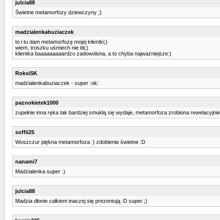
julcia88
Świetne metamorfozy dziewczyny ;)
madzialenkabuziaczek
to i tu dam metamorfozę mojej klientki;)
wiem, troszku uśmiech nie titi;)
klientka baaaaaaaaardzo zadowolona, a to chyba najważniejsze:)
RoksiSK
madzialenkabuziaczek - super :ok:
paznokietek1000
zupełnie inna ręka tak bardziej smukłą się wydaje, metamorfoza zrobiona rewelacyjnie
soffii25
Woszczur piękna metamorfoza :) zdobienie świetne :D
nanami7
Madzialenka super :)
julcia88
Madzia dłonie całkiem inaczej się prezentują :D super ;)