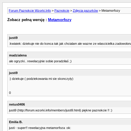
Forum Paznokcie Wzorki.Info
>
Paznokcie
>
Zdjęcia pazurków
> Metamorfozy
Zobacz pełną wersję :
Metamorfozy
justi9
:kwiatek: dziekuje nie do konca tak jak chcialam ale wazne ze wlascicielka zadowolon
madzialena
ale ogryzki.. rewelacyjnie sobie poradziłaś ;)
justi9
:) dziekuje ( podziekowania mi sie skonczyly)
0
netus0406
justi9 (http://forum.wzorki.info/members/justi9.html) piękne paznokcie !! :)
Emilia B.
justi - super!! rewelacyjna metamorfoza :ok: