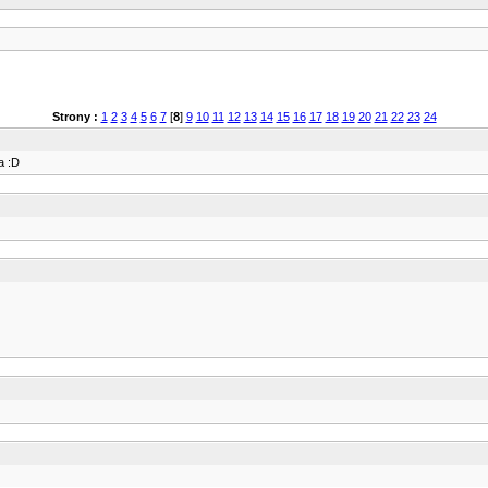
Strony :
1
2
3
4
5
6
7
[
8
]
9
10
11
12
13
14
15
16
17
18
19
20
21
22
23
24
a :D