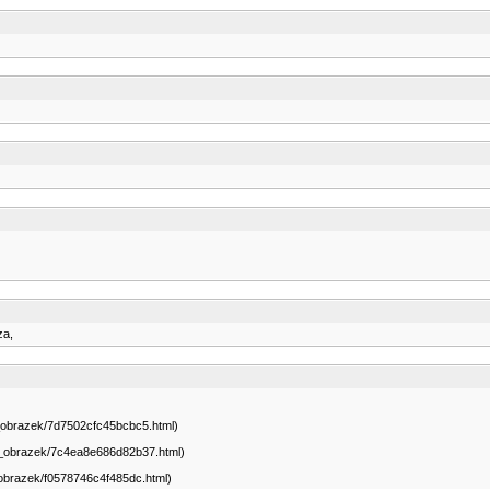
za,
az_obrazek/7d7502cfc45bcbc5.html)
az_obrazek/7c4ea8e686d82b37.html)
z_obrazek/f0578746c4f485dc.html)