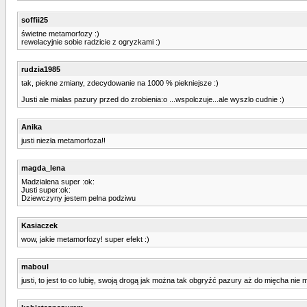
soffii25
świetne metamorfozy :)
rewelacyjnie sobie radzicie z ogryzkami :)
rudzia1985
tak, piekne zmiany, zdecydowanie na 1000 % piekniejsze :)
Justi ale mialas pazury przed do zrobienia:o ...wspolczuje...ale wyszlo cudnie :)
Anika
justi niezła metamorfoza!!
magda_lena
Madzialena super :ok:
Justi super:ok:
Dziewczyny jestem pelna podziwu
Kasiaczek
wow, jakie metamorfozy! super efekt :)
maboul
justi, to jest to co lubię, swoją drogą jak można tak obgryźć pazury aż do mięcha nie 