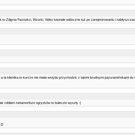
 jak tu Zdjęcia Paznokci, Wzorki, Video tutoriale widoczne tuż po zarejestrowaniu i nabłyszcza
a ta klientka to kurcze nie miala wstydu przychodzic z takimi brudnymi pazurami/rekami d
jak robiłam metamorfoze ogryzków to bułeczki wyszły :(
 :D