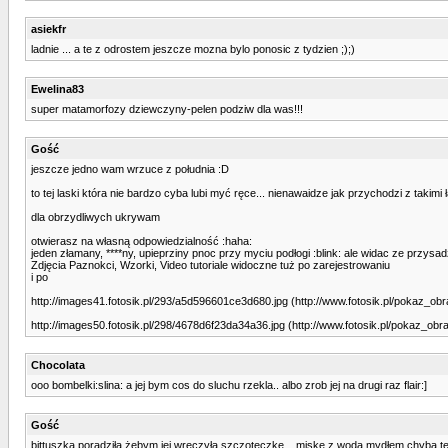
asiekfr
ladnie ... a te z odrostem jeszcze mozna bylo ponosic z tydzien ;);)
Ewelina83
super matamorfozy dziewczyny-pelen podziw dla was!!!
Gość
jeszcze jedno wam wrzuce z południa :D
to tej laski która nie bardzo cyba lubi myć ręce... nienawaidze jak przychodzi z takim
dla obrzydliwych ukrywam
otwierasz na własną odpowiedzialność :haha:
jeden złamany, ****ny, upieprziny pnoc przy myciu podłogi :blink: ale widac ze przysadz
Zdjęcia Paznokci, Wzorki, Video tutoriale widoczne tuż po zarejestrowaniu
i po
http://images41.fotosik.pl/293/a5d596601ce3d680.jpg (http://www.fotosik.pl/pokaz_
http://images50.fotosik.pl/298/4678d6f23da34a36.jpg (http://www.fotosik.pl/pokaz_o
Chocolata
ooo bombelki:slina: a jej bym cos do sluchu rzekla.. albo zrob jej na drugi raz flair:]
Gość
bittuszka poradziła żebym jej wręczyła szczoteczkę... miskę z wodą mydłem chyba tez 