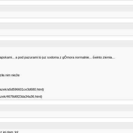
i łapskami... a pod pazurami to juz sodoma z gÓmora normalnie... świnto ziemia...
iła nim nieźle
obrazek/a5d596601ce3d680.html)
brazek/4678d6f23da34a36.html)
jej dam :lol: