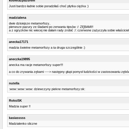
kobietazpazurem
Justi bardzo ładnie sobie poradziłaś choć płytka ciężka :)
madzialena
dwie dzisiejsze metamorfozy..
pierwsze pazury ze śladami po zerwaniu tipsów :/: ZĘBAMI!!
a z ogryzków nic wiecej nie dałam rady zrobić :/: czerwone zażyczyła sobie właścicie
anecka17171
madzia świetne metamorfozy a ta druga szczególnie :)
aneczka19895
anecka ma racje metamorfozy super!!!
a co do zrywania zębami ----> następny głupi pomysł ludzkości w zastosowaniu zębów ;
nutella
:wow::wow::wow: dziewczyny piekne metamorfozy:ok:
RoksiSK
Madzia super !!
kasiasssss
Madzialenko sliczne