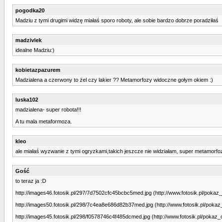
pogodka20
Madziu z tymi drugimi widzę miałaś sporo roboty, ale sobie bardzo dobrze poradziłaś
madzivlek
idealne Madziu:)
kobietazpazurem
Madzialena a czerwony to żel czy lakier ?? Metamorfozy widoczne gołym okiem :)
luska102
madzialena- super robota!!!
A tu mala metaformoza.
kleo
ale miałaś wyzwanie z tymi ogryzkami,takich jeszcze nie widziałam, super metamorfo
Gość
to teraz ja :D
http://images46.fotosik.pl/297/7d7502cfc45bcbc5med.jpg (http://www.fotosik.pl/pok
http://images50.fotosik.pl/298/7c4ea8e686d82b37med.jpg (http://www.fotosik.pl/pok
http://images45.fotosik.pl/298/f0578746c4f485dcmed.jpg (http://www.fotosik.pl/poka