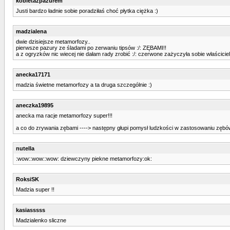
kobietazpazurem
Justi bardzo ładnie sobie poradziłaś choć płytka ciężka :)
madzialena
dwie dzisiejsze metamorfozy..
pierwsze pazury ze śladami po zerwaniu tipsów :/: ZĘBAMI!!
a z ogryzków nic wiecej nie dałam rady zrobić :/: czerwone zażyczyła sobie właścicie
anecka17171
madzia świetne metamorfozy a ta druga szczególnie :)
aneczka19895
anecka ma racje metamorfozy super!!!
a co do zrywania zębami ----> następny głupi pomysł ludzkości w zastosowaniu zębów ;
nutella
:wow::wow::wow: dziewczyny piekne metamorfozy:ok:
RoksiSK
Madzia super !!
kasiasssss
Madzialenko sliczne