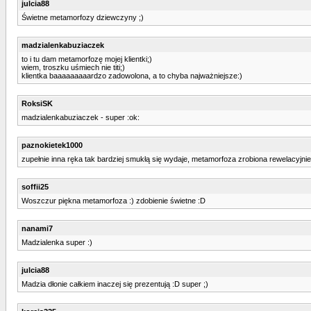
julcia88
Świetne metamorfozy dziewczyny ;)
madzialenkabuziaczek
to i tu dam metamorfozę mojej klientki;)
wiem, troszku uśmiech nie titi;)
klientka baaaaaaaaardzo zadowolona, a to chyba najważniejsze:)
RoksiSK
madzialenkabuziaczek - super :ok:
paznokietek1000
zupełnie inna ręka tak bardziej smukłą się wydaje, metamorfoza zrobiona rewelacyjnie
soffii25
Woszczur piękna metamorfoza :) zdobienie świetne :D
nanami7
Madzialenka super :)
julcia88
Madzia dłonie całkiem inaczej się prezentują :D super ;)