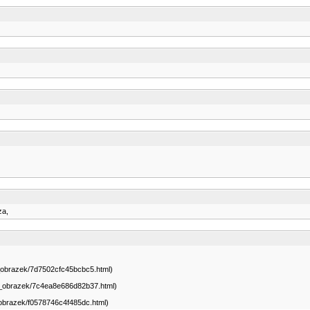
za,
az_obrazek/7d7502cfc45bcbc5.html)
az_obrazek/7c4ea8e686d82b37.html)
z_obrazek/f0578746c4f485dc.html)