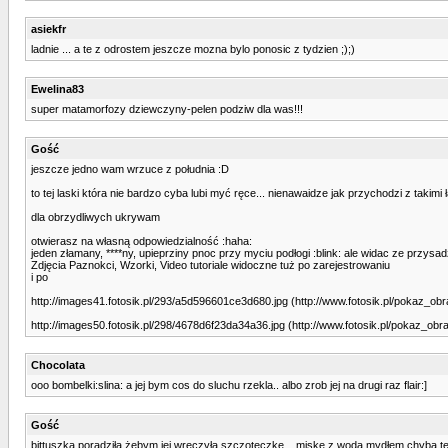
asiekfr
ladnie ... a te z odrostem jeszcze mozna bylo ponosic z tydzien ;);)
Ewelina83
super matamorfozy dziewczyny-pelen podziw dla was!!!
Gość
jeszcze jedno wam wrzuce z południa :D
to tej laski która nie bardzo cyba lubi myć ręce... nienawaidze jak przychodzi z takim
dla obrzydliwych ukrywam
otwierasz na własną odpowiedzialność :haha:
jeden złamany, ****ny, upieprziny pnoc przy myciu podłogi :blink: ale widac ze przysadz
Zdjęcia Paznokci, Wzorki, Video tutoriale widoczne tuż po zarejestrowaniu
i po
http://images41.fotosik.pl/293/a5d596601ce3d680.jpg (http://www.fotosik.pl/pokaz_
http://images50.fotosik.pl/298/4678d6f23da34a36.jpg (http://www.fotosik.pl/pokaz_o
Chocolata
ooo bombelki:slina: a jej bym cos do sluchu rzekla.. albo zrob jej na drugi raz flair:]
Gość
bittuszka poradziła żebym jej wręczyła szczoteczkę... miskę z wodą mydłem chyba tez 