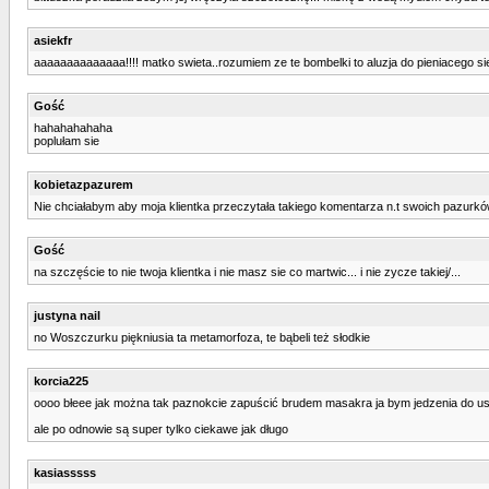
asiekfr
aaaaaaaaaaaaaa!!!! matko swieta..rozumiem ze te bombelki to aluzja do pieniacego si
Gość
hahahahahaha
poplułam sie
kobietazpazurem
Nie chciałabym aby moja klientka przeczytała takiego komentarza n.t swoich pazurkó
Gość
na szczęście to nie twoja klientka i nie masz sie co martwic... i nie zycze takiej/...
justyna nail
no Woszczurku piękniusia ta metamorfoza, te bąbeli też słodkie
korcia225
oooo błeee jak można tak paznokcie zapuścić brudem masakra ja bym jedzenia do ust 
ale po odnowie są super tylko ciekawe jak długo
kasiasssss