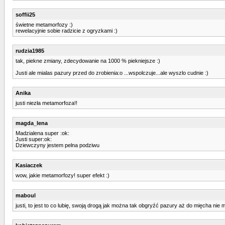
soffii25
świetne metamorfozy :)
rewelacyjnie sobie radzicie z ogryzkami :)
rudzia1985
tak, piekne zmiany, zdecydowanie na 1000 % piekniejsze :)
Justi ale mialas pazury przed do zrobienia:o ...wspolczuje...ale wyszlo cudnie :)
Anika
justi niezła metamorfoza!!
magda_lena
Madzialena super :ok:
Justi super:ok:
Dziewczyny jestem pelna podziwu
Kasiaczek
wow, jakie metamorfozy! super efekt :)
maboul
justi, to jest to co lubię, swoją drogą jak można tak obgryźć pazury aż do mięcha nie 