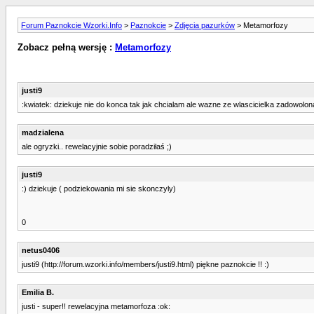
Forum Paznokcie Wzorki.Info
>
Paznokcie
>
Zdjęcia pazurków
> Metamorfozy
Zobacz pełną wersję :
Metamorfozy
justi9
:kwiatek: dziekuje nie do konca tak jak chcialam ale wazne ze wlascicielka zadowolon
madzialena
ale ogryzki.. rewelacyjnie sobie poradziłaś ;)
justi9
:) dziekuje ( podziekowania mi sie skonczyly)
0
netus0406
justi9 (http://forum.wzorki.info/members/justi9.html) piękne paznokcie !! :)
Emilia B.
justi - super!! rewelacyjna metamorfoza :ok: