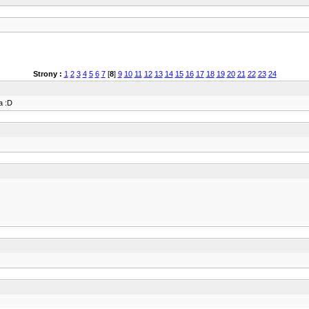
Strony :
1
2
3
4
5
6
7
[
8
]
9
10
11
12
13
14
15
16
17
18
19
20
21
22
23
24
a :D