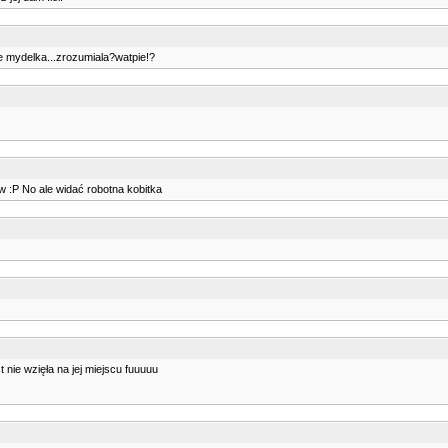
e mydelka...zrozumiala?watpie!?
w :P No ale widać robotna kobitka
nie wzięła na jej miejscu fuuuuu