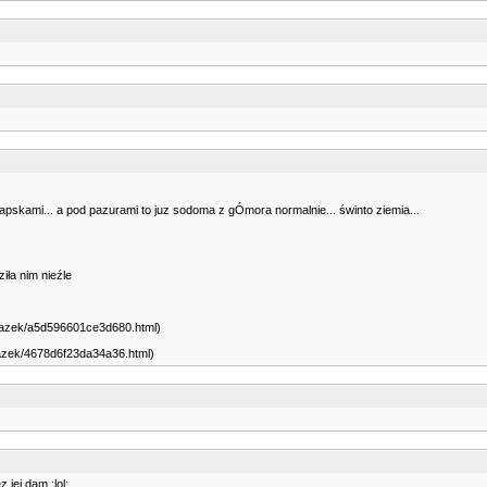
i łapskami... a pod pazurami to juz sodoma z gÓmora normalnie... świnto ziemia...
iła nim nieźle
obrazek/a5d596601ce3d680.html)
brazek/4678d6f23da34a36.html)
jej dam :lol: