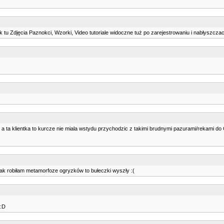
 jak tu Zdjęcia Paznokci, Wzorki, Video tutoriale widoczne tuż po zarejestrowaniu i nabłyszcza
a ta klientka to kurcze nie miala wstydu przychodzic z takimi brudnymi pazurami/rekami d
jak robiłam metamorfoze ogryzków to bułeczki wyszły :(
 :D