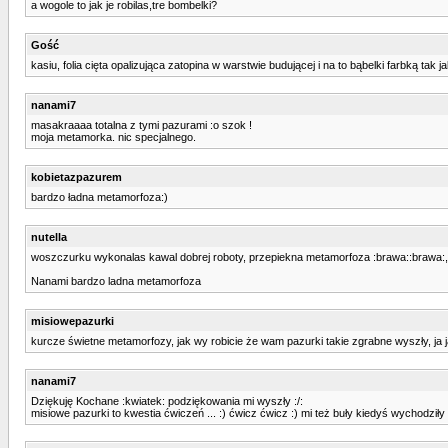
a wogole to jak je robilas,tre bombelki?
Gość
kasiu, folia cięta opalizująca zatopina w warstwie budującej i na to bąbelki farbką tak
nanami7
masakraaaa totalna z tymi pazurami :o szok !
moja metamorka. nic specjalnego.
kobietazpazurem
bardzo ładna metamorfoza:)
nutella
woszczurku wykonalas kawal dobrej roboty, przepiekna metamorfoza :brawa::brawa:, 
Nanami bardzo ladna metamorfoza
misiowepazurki
kurcze świetne metamorfozy, jak wy robicie że wam pazurki takie zgrabne wyszły, ja 
nanami7
Dziękuję Kochane :kwiatek: podziękowania mi wyszły :/:
misiowe pazurki to kwestia ćwiczeń ... :) ćwicz ćwicz :) mi też buły kiedyś wychodziły