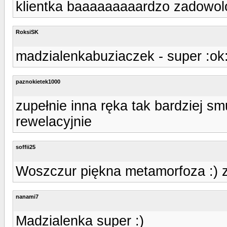
klientka baaaaaaaaardzo zadowolo
RoksiSK
madzialenkabuziaczek - super :ok
paznokietek1000
zupełnie inna ręka tak bardziej s
rewelacyjnie
soffii25
Woszczur piękna metamorfoza :) z
nanami7
Madzialenka super :)