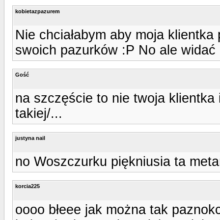
kobietazpazurem
Nie chciałabym aby moja klientka 
swoich pazurków :P No ale widać 
Gość
na szczęście to nie twoja klientka 
takiej/...
justyna nail
no Woszczurku piękniusia ta metam
korcia225
oooo błeee jak można tak paznok