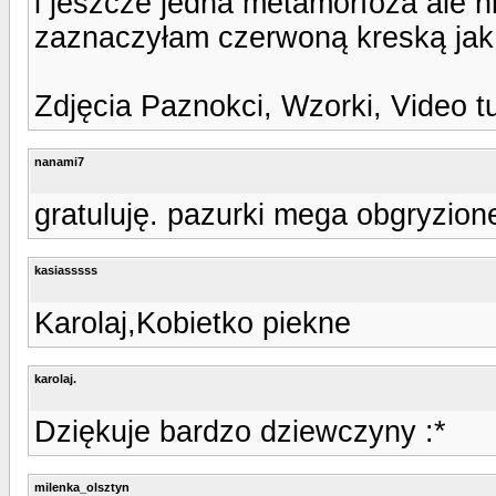
i jeszcze jedna metamorfoza ale ni
zaznaczyłam czerwoną kreską jak d
Zdjęcia Paznokci, Wzorki, Video t
nanami7
gratuluję. pazurki mega obgryzione
kasiasssss
Karolaj,Kobietko piekne
karolaj.
Dziękuje bardzo dziewczyny :*
milenka_olsztyn