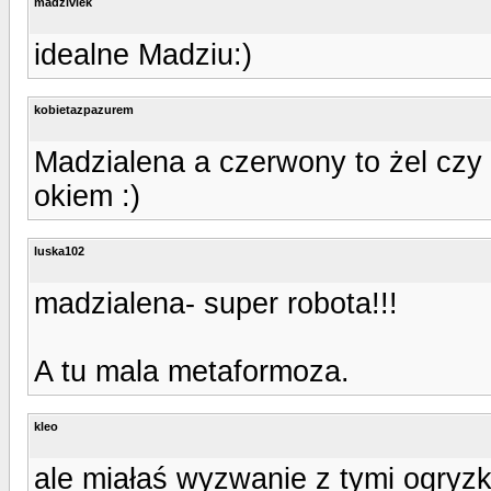
madzivlek
idealne Madziu:)
kobietazpazurem
Madzialena a czerwony to żel czy
okiem :)
luska102
madzialena- super robota!!!
A tu mala metaformoza.
kleo
ale miałaś wyzwanie z tymi ogryzk