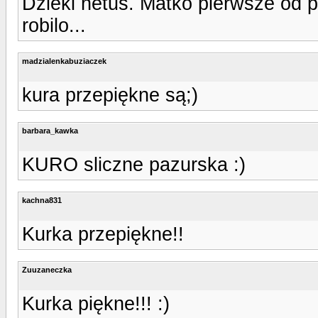
Dzieki netuś. Matko pierwsze od pol
robilo...
madzialenkabuziaczek
kura przepiękne są;)
barbara_kawka
KURO sliczne pazurska :)
kachna831
Kurka przepiękne!!
Zuuzaneczka
Kurka piękne!!! :)