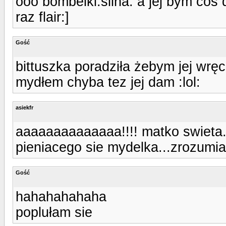
ooo bombelki:slina: a jej bym cos d
raz flair:]
Gość
bittuszka poradziła żebym jej wrę
mydłem chyba tez jej dam :lol:
asiekfr
aaaaaaaaaaaaaa!!!! matko swieta.
pieniacego sie mydelka...zrozumia
Gość
hahahahahaha
poplułam sie