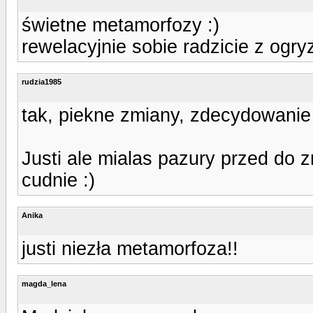
świetne metamorfozy :)
rewelacyjnie sobie radzicie z ogry
rudzia1985
tak, piekne zmiany, zdecydowanie 
Justi ale mialas pazury przed do z
cudnie :)
Anika
justi niezła metamorfoza!!
magda_lena