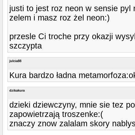
justi to jest roz neon w sensie p
zelem i masz roz żel neon:)
przesle Ci troche przy okazji wys
szczypta
julcia88
Kura bardzo ładna metamorfoza:ok
dzikakura
dzieki dziewczyny, mnie sie tez po
zapowietrzają troszenke:(
znaczy znow zalalam skory nably