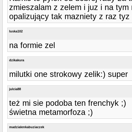
zmieszalam z zelem i juz i na tym 
opalizujący tak mazniety z raz ty
luska102
na formie zel
dzikakura
milutki one strokowy zelik:) super
julcia88
też mi sie podoba ten frenchyk ;)
świetna metamorfoza ;)
madzialenkabuziaczek