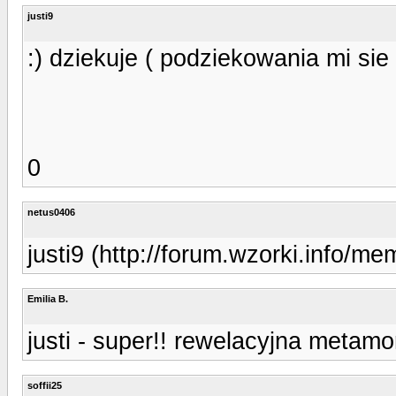
justi9
:) dziekuje ( podziekowania mi sie
0
netus0406
justi9 (http://forum.wzorki.info/me
Emilia B.
justi - super!! rewelacyjna metamo
soffii25