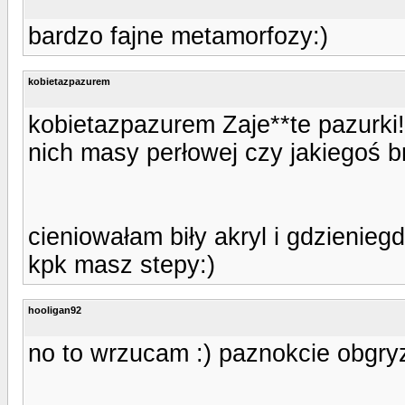
bardzo fajne metamorfozy:)
kobietazpazurem
kobietazpazurem Zaje**te pazurki
nich masy perłowej czy jakiegoś b
cieniowałam biły akryl i gdzienieg
kpk masz stepy:)
hooligan92
no to wrzucam :) paznokcie obgr