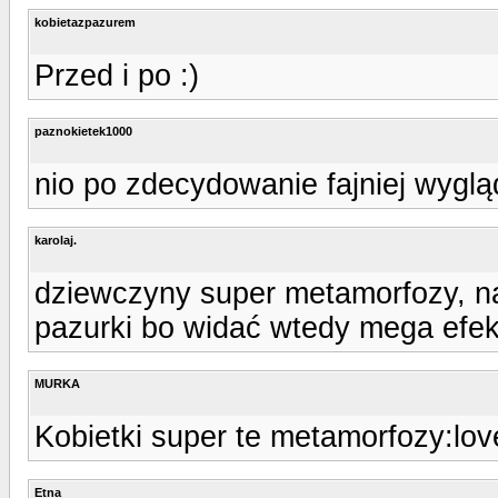
kobietazpazurem
Przed i po :)
paznokietek1000
nio po zdecydowanie fajniej wyglą
karolaj.
dziewczyny super metamorfozy, naj
pazurki bo widać wtedy mega efekt
MURKA
Kobietki super te metamorfozy:lov
Etna