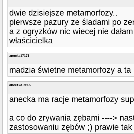
dwie dzisiejsze metamorfozy..
pierwsze pazury ze śladami po ze
a z ogryzków nic wiecej nie dałam
właścicielka
anecka17171
madzia świetne metamorfozy a ta 
aneczka19895
anecka ma racje metamorfozy supe
a co do zrywania zębami ----> nas
zastosowaniu zębów ;) prawie tak 