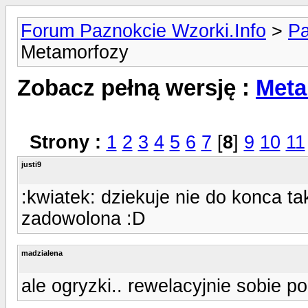
Forum Paznokcie Wzorki.Info
>
Pa
Metamorfozy
Zobacz pełną wersję :
Meta
Strony :
1
2
3
4
5
6
7
[
8
]
9
10
11
justi9
:kwiatek: dziekuje nie do konca ta
zadowolona :D
madzialena
ale ogryzki.. rewelacyjnie sobie po