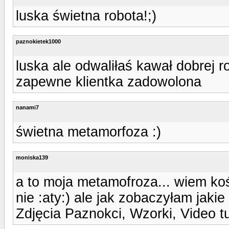
luska świetna robota!;)
paznokietek1000
luska ale odwaliłaś kawał dobrej r
zapewne klientka zadowolona
nanami7
świetna metamorfoza :)
moniska139
a to moja metamofroza... wiem kośl
nie :aty:) ale jak zobaczyłam jakie
Zdjęcia Paznokci, Wzorki, Video t