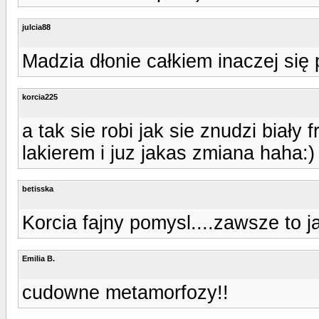
julcia88
Madzia dłonie całkiem inaczej się 
korcia225
a tak sie robi jak sie znudzi bia
lakierem i juz jakas zmiana haha:)
betisska
Korcia fajny pomysl....zawsze to 
Emilia B.
cudowne metamorfozy!!