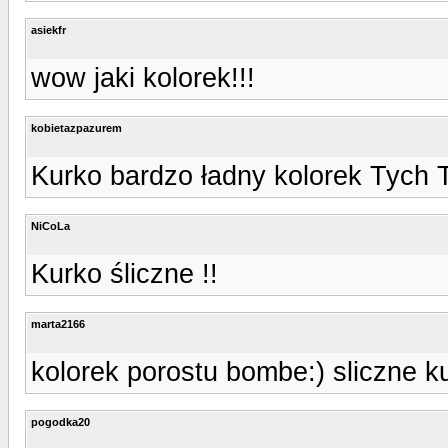
asiekfr
wow jaki kolorek!!!
kobietazpazurem
Kurko bardzo ładny kolorek Tych 
NiCoLa
Kurko śliczne !!
marta2166
kolorek porostu bombe:) sliczne k
pogodka20