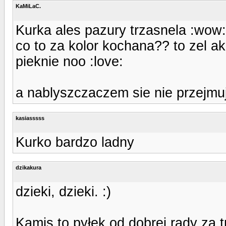
KaMiLaC.
Kurka ales pazury trzasnela :wow: 
co to za kolor kochana?? to zel ak
pieknie noo :love:
a nablyszczaczem sie nie przejmuj 
kasiasssss
Kurko bardzo ladny
dzikakura
dzieki, dzieki. :)
Kamis to pyłek od dobrej rady za t