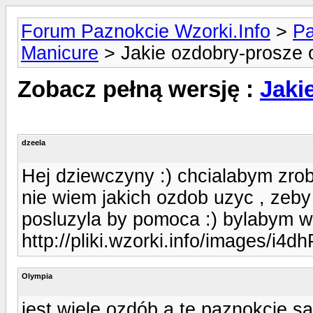
Forum Paznokcie Wzorki.Info
>
Pa
Manicure
> Jakie ozdobry-prosze 
Zobacz pełną wersję :
Jaki
dzeela
Hej dziewczyny :) chcialabym zrobi
nie wiem jakich ozdob uzyc , zeby
posluzyla by pomoca :) bylabym w
http://pliki.wzorki.info/images/i4dh
Olympia
jest wiele ozdób a te paznokcie 