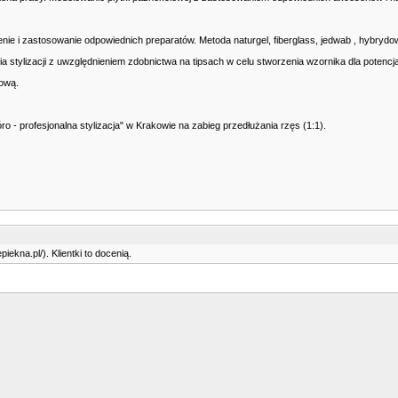
nie i zastosowanie odpowiednich preparatów. Metoda naturgel, fiberglass, jedwab , hybrydo
ia stylizacji z uwzględnieniem zdobnictwa na tipsach w celu stworzenia wzornika dla potencj
lową.
profesjonalna stylizacja" w Krakowie na zabieg przedłużania rzęs (1:1).
ekna.pl/). Klientki to docenią.