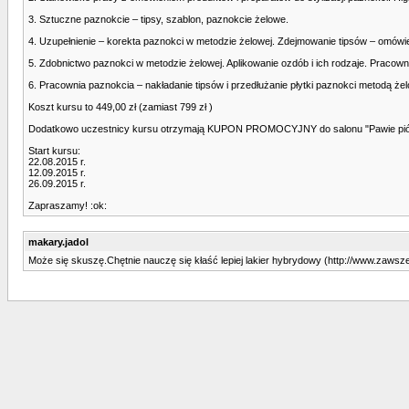
3. Sztuczne paznokcie – tipsy, szablon, paznokcie żelowe.
4. Uzupełnienie – korekta paznokci w metodzie żelowej. Zdejmowanie tipsów – omówie
5. Zdobnictwo paznokci w metodzie żelowej. Aplikowanie ozdób i ich rodzaje. Pracown
6. Pracownia paznokcia – nakładanie tipsów i przedłużanie płytki paznokci metodą że
Koszt kursu to 449,00 zł (zamiast 799 zł )
Dodatkowo uczestnicy kursu otrzymają KUPON PROMOCYJNY do salonu "Pawie pióro - 
Start kursu:
22.08.2015 r.
12.09.2015 r.
26.09.2015 r.
Zapraszamy! :ok:
makary.jadol
Może się skuszę.Chętnie nauczę się kłaść lepiej lakier hybrydowy (http://www.zawszepi