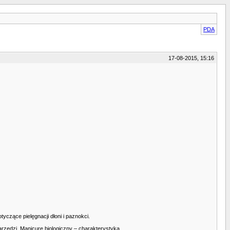
PDA
17-08-2015, 15:16
yczące pielęgnacji dłoni i paznokci.
rzędzi. Manicure biologiczny – charakterystyka.