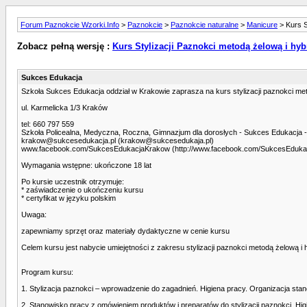
Forum Paznokcie Wzorki.Info
>
Paznokcie
>
Paznokcie naturalne
>
Manicure
> Kurs S
Zobacz pełną wersję :
Kurs Stylizacji Paznokci metodą żelową i hybr
Sukces Edukacja
Szkoła Sukces Edukacja oddział w Krakowie zaprasza na kurs stylizacji paznokci me
ul. Karmelicka 1/3 Kraków
tel: 660 797 559
Szkoła Policealna, Medyczna, Roczna, Gimnazjum dla dorosłych - Sukces Edukacja - 
krakow@sukcesedukacja.pl (krakow@sukcesedukaja.pl)
www.facebook.com/SukcesEdukacjaKrakow (http://www.facebook.com/SukcesEduka
Wymagania wstępne: ukończone 18 lat
Po kursie uczestnik otrzymuje:
* zaświadczenie o ukończeniu kursu
* certyfikat w języku polskim
Uwaga:
zapewniamy sprzęt oraz materiały dydaktyczne w cenie kursu
Celem kursu jest nabycie umiejętności z zakresu stylizacji paznokci metodą żelową i
Program kursu:
1. Stylizacja paznokci – wprowadzenie do zagadnień. Higiena pracy. Organizacja stan
2. Stanowisko pracy z omówieniem produktów i preparatów do stylizacji paznokci. Hi