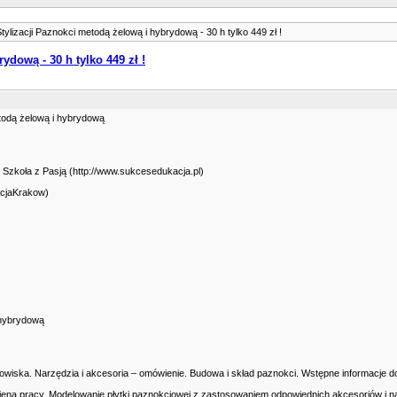
tylizacji Paznokci metodą żelową i hybrydową - 30 h tylko 449 zł !
ydową - 30 h tylko 449 zł !
todą żelową i hybrydową
Szkoła z Pasją (http://www.sukcesedukacja.pl)
cjaKrakow)
 hybrydową
owiska. Narzędzia i akcesoria – omówienie. Budowa i skład paznokci. Wstępne informacje dot
giena pracy. Modelowanie płytki paznokciowej z zastosowaniem odpowiednich akcesoriów i na